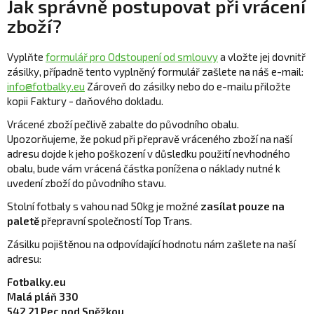
Jak správně postupovat při vrácení
zboží?
Vyplňte
formulář pro Odstoupení od smlouvy
a vložte jej dovnitř
zásilky, případně tento vyplněný formulář zašlete na náš e-mail:
info@fotbalky.eu
Zároveň do zásilky nebo do e-mailu přiložte
kopii Faktury - daňového dokladu.
Vrácené zboží pečlivě zabalte do původního obalu.
Upozorňujeme, že pokud při přepravě vráceného zboží na naší
adresu dojde k jeho poškození v důsledku použití nevhodného
obalu, bude vám vrácená částka ponížena o náklady nutné k
uvedení zboží do původního stavu.
Stolní fotbaly s vahou nad 50kg je možné
zasílat pouze na
paletě
přepravní společností Top Trans.
Zásilku pojištěnou na odpovídající hodnotu nám zašlete na naší
adresu:
Fotbalky.eu
Malá pláň 330
542 21 Pec pod Sněžkou