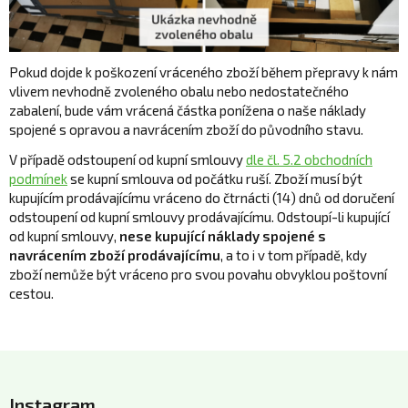
Pokud dojde k poškození vráceného zboží během přepravy k nám
vlivem nevhodně zvoleného obalu nebo nedostatečného
zabalení, bude vám vrácená částka ponížena o naše náklady
spojené s opravou a navrácením zboží do původního stavu.
V případě odstoupení od kupní smlouvy
dle čl. 5.2 obchodních
podmínek
se kupní smlouva od počátku ruší. Zboží musí být
kupujícím prodávajícímu vráceno do čtrnácti (14) dnů od doručení
odstoupení od kupní smlouvy prodávajícímu. Odstoupí-li kupující
od kupní smlouvy,
nese kupující náklady spojené s
navrácením zboží prodávajícímu
, a to i v tom případě, kdy
zboží nemůže být vráceno pro svou povahu obvyklou poštovní
cestou.
Z
á
Instagram