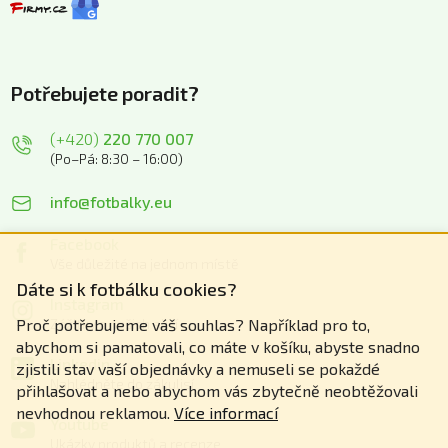
Potřebujete poradit?
(+420)
220 770 007
(Po–Pá: 8:30 – 16:00)
info@fotbalky.eu
Facebook
Vše důležité na jednom místě
Dáte si k fotbálku cookies?
Instagram
Proč potřebujeme váš souhlas? Například pro to,
Zážitky z našich akcí
abychom si pamatovali, co máte v košíku, abyste snadno
Linkedin
zjistili stav vaší objednávky a nemuseli se pokaždé
Nahlédněte do zákulisí
přihlašovat a nebo abychom vás zbytečně neobtěžovali
nevhodnou reklamou.
Více informací
Youtube
Ukázky produktů a recenze