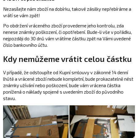
Nezasílejte nám zboží na dobírku, takové zásilky nepřebíráme a
vrátí se vám zpět!
Po obdržení vráceného zboží provedeme jeho kontrolu, zda
nenese známky poškození, či opotřebení. Bude-li vše v pořádku,
nejpozději do 30 dnů vám vrátíme částku zpět na Vámi uvedené
číslo bankovního účtu.
Kdy nemůžeme vrátit celou částku
V případě, že odstoupíte od Kupní smlouvy v zákonné 14 denní
lhůtě a vrácené zboží nebude kompletní, bude prokazatelně nést
známky užívání nebo poškození, bude vám vrácena částka
ponížená o náklady spojené s uvedením zboží do původního
stavu.