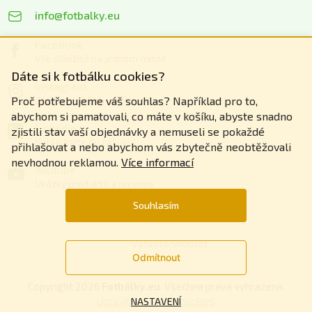
info@fotbalky.eu
Facebook
Vše důležité na jednom místě
Dáte si k fotbálku cookies?
Instagram
Zážitky z našich akcí
Proč potřebujeme váš souhlas? Například pro to,
abychom si pamatovali, co máte v košíku, abyste snadno
Linkedin
zjistili stav vaší objednávky a nemuseli se pokaždé
Nahlédněte do zákulisí
přihlašovat a nebo abychom vás zbytečně neobtěžovali
nevhodnou reklamou.
Více informací
Youtube
Ukázky produktů a recenze
Souhlasím
Vytvořil Shoptet
Odmítnout
Copyright 2026
Fotbálky.eu
. Všechna práva vyhrazena.
Upravit nastavení cookies
NASTAVENÍ