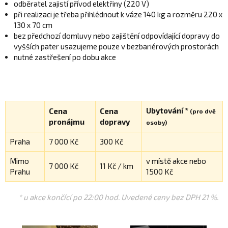
odběratel zajistí přívod elektřiny (220 V)
při realizaci je třeba přihlédnout k váze 140 kg a rozměru 220 x
130 x 70 cm
bez předchozí domluvy nebo zajištění odpovídající dopravy do
vyšších pater usazujeme pouze v bezbariérových prostorách
nutné zastřešení po dobu akce
Ubytování *
Cena
Cena
(pro dvě
pronájmu
dopravy
osoby)
Praha
7 000 Kč
300 Kč
Mimo
v místě akce nebo
7 000 Kč
11 Kč / km
Prahu
1500 Kč
* u akce končící po 22:00 hod. Uvedené ceny bez DPH 21 %.