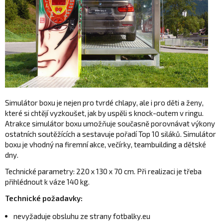
Simulátor boxu je nejen pro tvrdé chlapy, ale i pro děti a ženy,
které si chtějí vyzkoušet, jak by uspěli s knock-outem v ringu.
Atrakce simulátor boxu umožňuje současně porovnávat výkony
ostatních soutěžících a sestavuje pořadí Top 10 siláků. Simulátor
boxu je vhodný na firemní akce, večírky, teambuilding a dětské
dny.
Technické parametry: 220 x 130 x 70 cm. Při realizaci je třeba
přihlédnout k váze 140 kg.
Technické požadavky:
nevyžaduje obsluhu ze strany fotbalky.eu