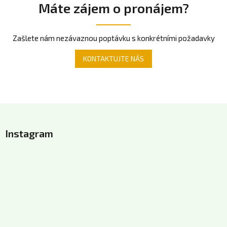
Máte zájem o pronájem?
Zašlete nám nezávaznou poptávku s konkrétními požadavky
KONTAKTUJTE NÁS
Z
á
Instagram
p
a
t
í