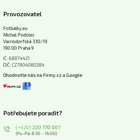
Provozovatel
Fotbalky.eu
Michal Podolec
Varnsdorfská 330/19
190 00 Praha 9
IČ: 68874421
DIČ: CZ7804080284
Ohodnoťte nás na Firmy.cz a Google:
Potřebujete poradit?
(+420)
220 770 007
(Po–Pá: 8:30 – 16:00)