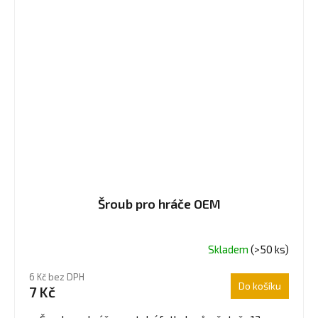
Šroub pro hráče OEM
Skladem
(>50 ks)
Průměrné
hodnocení
6 Kč bez DPH
produktu
Do košíku
7 Kč
je
4,0