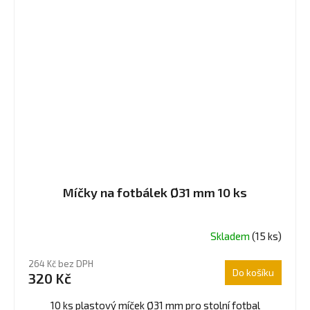
Míčky na fotbálek Ø31 mm 10 ks
Skladem
(15 ks)
Průměrné
hodnocení
264 Kč bez DPH
produktu
Do košíku
320 Kč
je
5,0
10 ks plastový míček Ø31 mm pro stolní fotbal