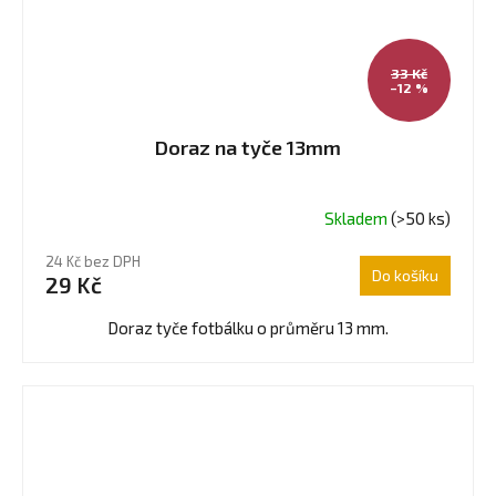
33 Kč
–12 %
Doraz na tyče 13mm
Skladem
(>50 ks)
Průměrné
hodnocení
24 Kč bez DPH
produktu
Do košíku
29 Kč
je
4,0
Doraz tyče fotbálku o průměru 13 mm.
z
5
hvězdiček.