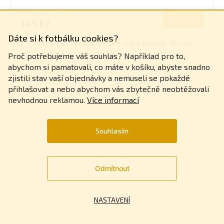
120 Kč bez DPH
Do košíku
145 Kč
Dáte si k fotbálku cookies?
Hokejka pro vzdušný hokej velká, průměr 96 mm
Proč potřebujeme váš souhlas? Například pro to,
abychom si pamatovali, co máte v košíku, abyste snadno
zjistili stav vaší objednávky a nemuseli se pokaždé
přihlašovat a nebo abychom vás zbytečně neobtěžovali
nevhodnou reklamou.
Více informací
Souhlasím
Odmítnout
NASTAVENÍ