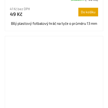
Průměrné
hodnocení
41 Kč bez DPH
produktu
Do košíku
49 Kč
je
4,0
Bílý plastový fotbalový hráč na tyče o průměru 13 mm
z
5
hvězdiček.