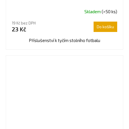
Skladem
(>50 ks)
Průměrné
hodnocení
19 Kč bez DPH
produktu
Do košíku
23 Kč
je
4,0
Příslušenství k tyčím stolního fotbalu
z
5
hvězdiček.