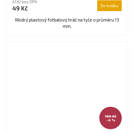
41 Kč bez DPH
produktu
Do košíku
49 Kč
je
4,0
Modrý plastový fotbalový hráč na tyče o průměru 13
z
mm.
5
hvězdiček.
180 Kč
–6 %