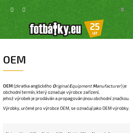
Přejít
NÁKU
na
KOŠÍK
obsah
OEM
OEM
(zkratka anglického
O
riginal
E
quipment
M
anufacturer
) je
obchodní termín, který označuje výrobce zařízení,
jehož výrobek je prodáván a propagován jinou obchodní značkou.
Výrobky, určené pro výrobce OEM, se označují jako OEM výrobky.
Ř