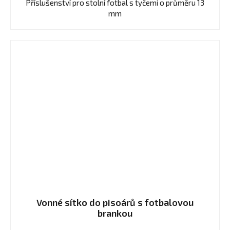
Příslušenství pro stolní fotbal s tyčemi o průměru 13
z
mm
5
hvězdiček.
Vonné sítko do pisoárů s fotbalovou
brankou