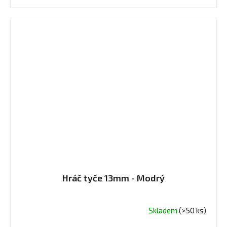
Hráč tyče 13mm - Modrý
Skladem
(>50 ks)
Průměrné
hodnocení