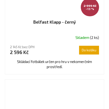
2 999 Kč
–13 %
Belfast Klapp - černý
Skladem
(2 ks)
2 145 Kč bez DPH
Do košíku
2 596 Kč
Skládací fotbálek určen pro hru v nekomerčním
prostředí.