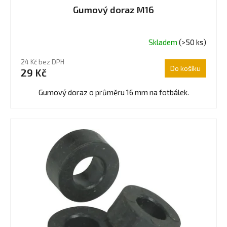
Gumový doraz M16
Skladem
(>50 ks)
Průměrné
hodnocení
24 Kč bez DPH
produktu
Do košíku
29 Kč
je
5,0
Gumový doraz o průměru 16 mm na fotbálek.
z
5
hvězdiček.