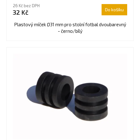
hodnocení
26 Kč bez DPH
produktu
Do košíku
32 Kč
je
5,0
Plastový míček Ø31 mm pro stolní fotbal dvoubarevný
z
- černo/bílý
5
hvězdiček.