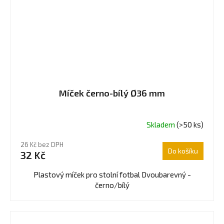
Míček černo-bílý Ø36 mm
Skladem
(>50 ks)
Průměrné
hodnocení
26 Kč bez DPH
produktu
Do košíku
32 Kč
je
4,3
Plastový míček pro stolní fotbal Dvoubarevný -
z
černo/bílý
5
hvězdiček.