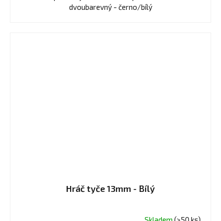
z
dvoubarevný - černo/bílý
5
hvězdiček.
Hráč tyče 13mm - Bílý
Skladem
(>50 ks)