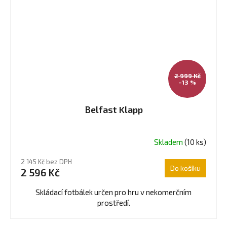
2 999 Kč
–13 %
Belfast Klapp
Skladem
(10 ks)
Průměrné
hodnocení
2 145 Kč bez DPH
produktu
Do košíku
2 596 Kč
je
4,6
Skládací fotbálek určen pro hru v nekomerčním
z
prostředí.
5
hvězdiček.