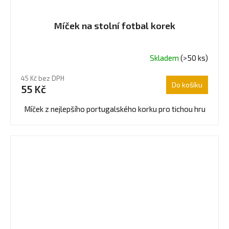
Míček na stolní fotbal korek
Skladem
(>50 ks)
Průměrné
hodnocení
45 Kč bez DPH
produktu
Do košíku
55 Kč
je
4,7
Míček z nejlepšího portugalského korku pro tichou hru
z
5
hvězdiček.