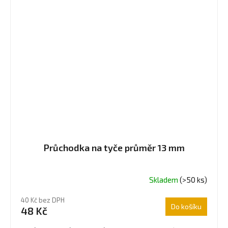
Průchodka na tyče průměr 13 mm
Skladem
(>50 ks)
Průměrné
hodnocení
40 Kč bez DPH
produktu
Do košíku
48 Kč
je
5,0