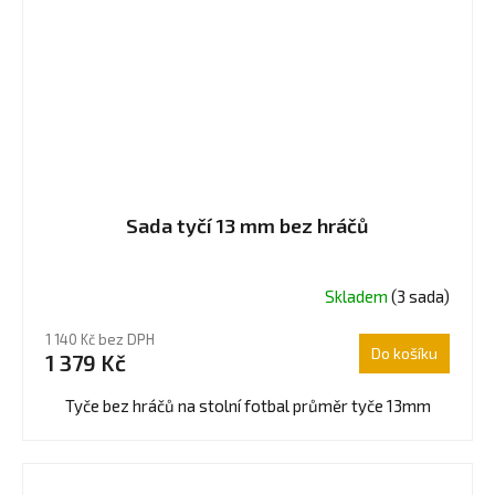
Sada tyčí 13 mm bez hráčů
Skladem
(3 sada)
Průměrné
hodnocení
1 140 Kč bez DPH
produktu
Do košíku
1 379 Kč
je
5,0
Tyče bez hráčů na stolní fotbal průměr tyče 13mm
z
5
hvězdiček.