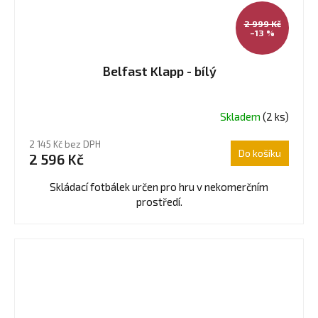
2 999 Kč
–13 %
Belfast Klapp - bílý
Skladem
(2 ks)
Průměrné
hodnocení
2 145 Kč bez DPH
produktu
Do košíku
2 596 Kč
je
4,7
Skládací fotbálek určen pro hru v nekomerčním
z
prostředí.
5
hvězdiček.