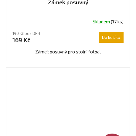
Zámek posuvný
Skladem
(17 ks)
Průměrné
hodnocení
140 Kč bez DPH
produktu
Do košíku
169 Kč
je
4,7
Zámek posuvný pro stolní fotbal
z
5
hvězdiček.