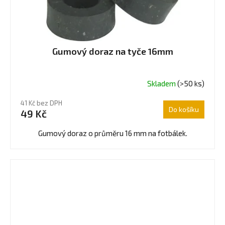
Gumový doraz na tyče 16mm
Skladem
(>50 ks)
Průměrné
hodnocení
41 Kč bez DPH
produktu
Do košíku
49 Kč
je
5,0
Gumový doraz o průměru 16 mm na fotbálek.
z
5
hvězdiček.