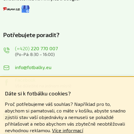
Potřebujete poradit?
(+420)
220 770 007
(Po–Pá: 8:30 – 16:00)
info@fotbalky.eu
Facebook
Vše důležité na jednom místě
Dáte si k fotbálku cookies?
Instagram
Zážitky z našich akcí
Proč potřebujeme váš souhlas? Například pro to,
abychom si pamatovali, co máte v košíku, abyste snadno
Linkedin
zjistili stav vaší objednávky a nemuseli se pokaždé
Nahlédněte do zákulisí
přihlašovat a nebo abychom vás zbytečně neobtěžovali
nevhodnou reklamou.
Více informací
Youtube