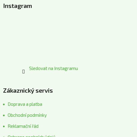
Instagram
p
a
t
í
Sledovat na Instagramu
Zákaznický servis
Doprava a platba
Obchodní podmínky
Reklamační řád
Ochrana osobních údajů