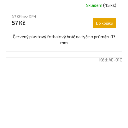
Skladem
(45 ks)
Průměrné
hodnocení
47 Kč bez DPH
produktu
57 Kč
Do košíku
je
5,0
z
Červený plastový fotbalový hráč na tyče o průměru 13
5
mm
hvězdiček.
Kód:
AE-01C