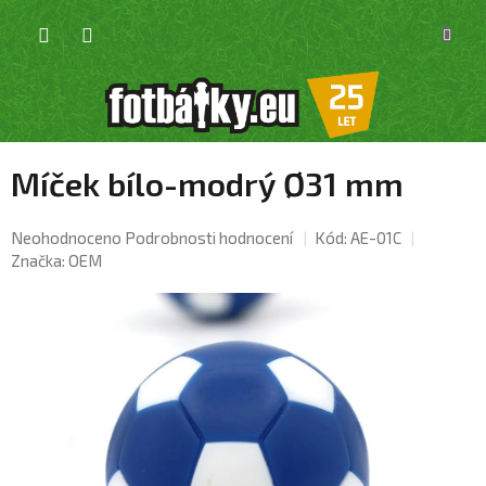
Přejít
NÁKU
na
KOŠÍK
obsah
Míček bílo-modrý Ø31 mm
Průměrné
Neohodnoceno
Podrobnosti hodnocení
Kód:
AE-01C
hodnocení
Značka:
OEM
produktu
je
0,0
z
5
hvězdiček.