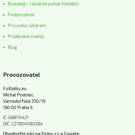
Branding – reklamní potisk fotbálků
Podporujeme
Průvodce výběrem
Prodávané značky
Blog
Provozovatel
Fotbalky.eu
Michal Podolec
Varnsdorfská 330/19
190 00 Praha 9
IČ: 68874421
DIČ: CZ7804080284
Ohodnoťte nás na Firmy.cz a Google: