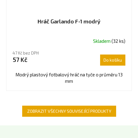
Hráč Garlando F-1 modrý
Skladem
(32 ks)
Průměrné
hodnocení
47 Kč bez DPH
produktu
57 Kč
Do košíku
je
5,0
z
Modrý plastový fotbalový hráč na tyče o průměru 13
5
mm
hvězdiček.
ZOBRAZIT VŠECHNY SOUVISEJÍCÍ PRODUKTY
Z
á