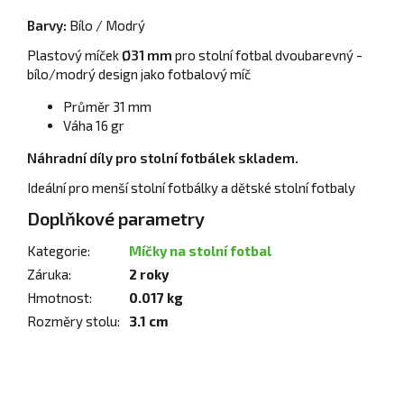
Barvy:
Bílo / Modrý
Plastový míček
Ø31 mm
pro stolní fotbal dvoubarevný -
bílo/modrý design jako fotbalový míč
Průměr 31 mm
Váha 16 gr
Náhradní díly pro stolní fotbálek skladem.
Ideální pro menší stolní fotbálky a dětské stolní fotbaly
Doplňkové parametry
Kategorie
:
Míčky na stolní fotbal
Záruka
:
2 roky
Hmotnost
:
0.017 kg
Rozměry stolu
:
3.1 cm