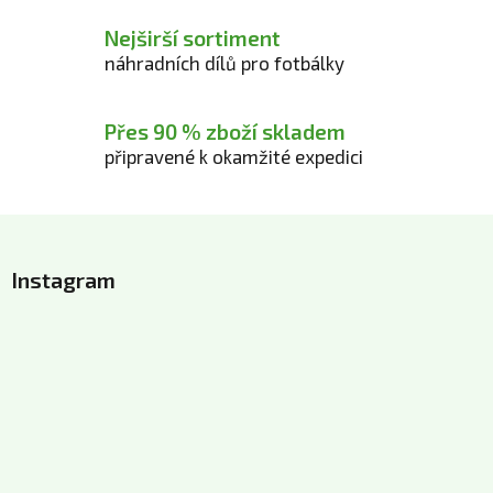
v
Nejširší sortiment
ý
p
náhradních dílů pro fotbálky
i
s
Přes 90 % zboží skladem
u
připravené k okamžité expedici
Z
á
Instagram
p
a
t
í