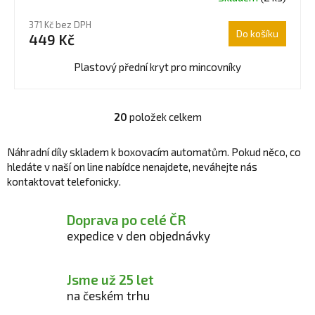
371 Kč bez DPH
Do košíku
449 Kč
Plastový přední kryt pro mincovníky
20
položek celkem
O
v
Náhradní díly skladem k boxovacím automatům. Pokud něco, co
l
hledáte v naší on line nabídce nenajdete, neváhejte nás
á
kontaktovat telefonicky.
d
a
c
Doprava po celé ČR
í
expedice v den objednávky
p
r
v
Jsme už 25 let
k
na českém trhu
y