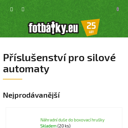
Přejít
NÁKU
na
KOŠÍK
obsah
Příslušenství pro silové
automaty
Nejprodávanější
Náhradní duše do boxovací hrušky
Skladem
(20 ks)