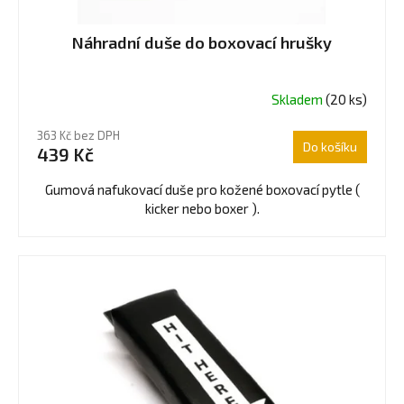
k
t
Náhradní duše do boxovací hrušky
ů
Skladem
(20 ks)
363 Kč bez DPH
Do košíku
439 Kč
Gumová nafukovací duše pro kožené boxovací pytle (
kicker nebo boxer ).