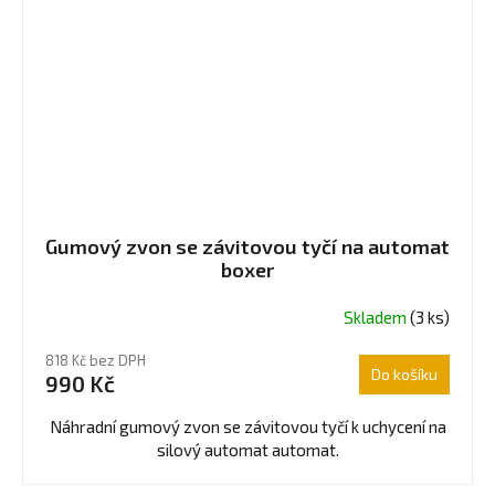
Gumový zvon se závitovou tyčí na automat
boxer
Skladem
(3 ks)
818 Kč bez DPH
Do košíku
990 Kč
Náhradní gumový zvon se závitovou tyčí k uchycení na
silový automat automat.