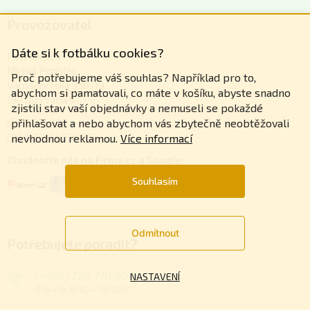
Provozovatel
Dáte si k fotbálku cookies?
Fotbalky.eu
Michal Podolec
Proč potřebujeme váš souhlas? Například pro to,
Varnsdorfská 330/19
abychom si pamatovali, co máte v košíku, abyste snadno
190 00 Praha 9
zjistili stav vaší objednávky a nemuseli se pokaždé
přihlašovat a nebo abychom vás zbytečně neobtěžovali
IČ: 68874421
DIČ: CZ7804080284
nevhodnou reklamou.
Více informací
Ohodnoťte nás na Firmy.cz a Google:
Souhlasím
Odmítnout
Potřebujete poradit?
(+420)
220 770 007
NASTAVENÍ
(Po–Pá: 8:30 – 16:00)