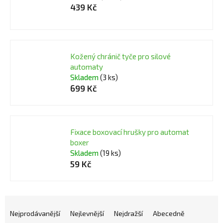
439 Kč
Kožený chránič tyče pro silové
automaty
Skladem
(3 ks)
699 Kč
Fixace boxovací hrušky pro automat
boxer
Skladem
(19 ks)
59 Kč
Ř
a
Nejprodávanější
Nejlevnější
Nejdražší
Abecedně