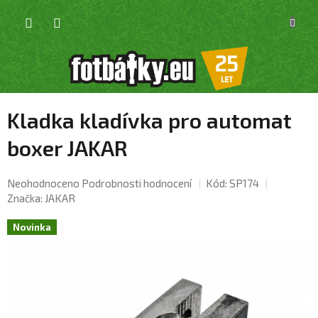
Přejít
NÁKU
na
KOŠÍK
obsah
Kladka kladívka pro automat
boxer JAKAR
Průměrné
Neohodnoceno
Podrobnosti hodnocení
Kód:
SP174
hodnocení
Značka:
JAKAR
produktu
je
Novinka
0,0
z
5
hvězdiček.