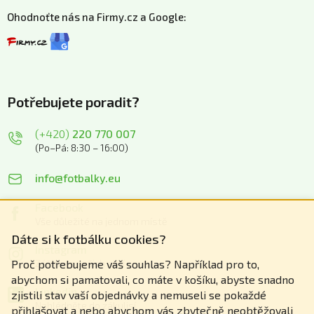
Ohodnoťte nás na Firmy.cz a Google:
Potřebujete poradit?
(+420)
220 770 007
(Po–Pá: 8:30 – 16:00)
info@fotbalky.eu
Facebook
Vše důležité na jednom místě
Dáte si k fotbálku cookies?
Instagram
Zážitky z našich akcí
Proč potřebujeme váš souhlas? Například pro to,
abychom si pamatovali, co máte v košíku, abyste snadno
Linkedin
zjistili stav vaší objednávky a nemuseli se pokaždé
Nahlédněte do zákulisí
přihlašovat a nebo abychom vás zbytečně neobtěžovali