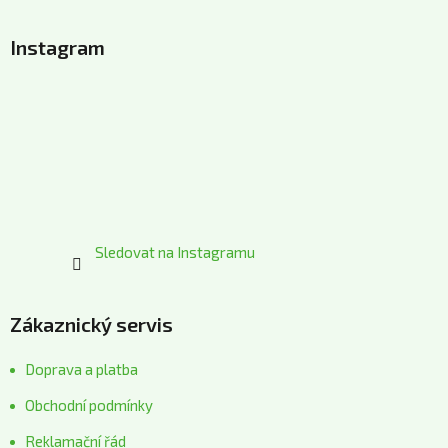
Z
á
Instagram
p
a
t
í
Sledovat na Instagramu
Zákaznický servis
Doprava a platba
Obchodní podmínky
Reklamační řád