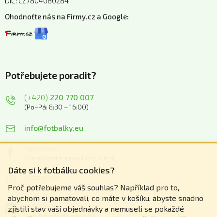
DIČ: CZ7804080284
Ohodnoťte nás na Firmy.cz a Google:
Potřebujete poradit?
(+420)
220 770 007
(Po–Pá: 8:30 – 16:00)
info@fotbalky.eu
Facebook
Vše důležité na jednom místě
Dáte si k fotbálku cookies?
Instagram
Zážitky z našich akcí
Proč potřebujeme váš souhlas? Například pro to,
abychom si pamatovali, co máte v košíku, abyste snadno
Linkedin
zjistili stav vaší objednávky a nemuseli se pokaždé
Nahlédněte do zákulisí