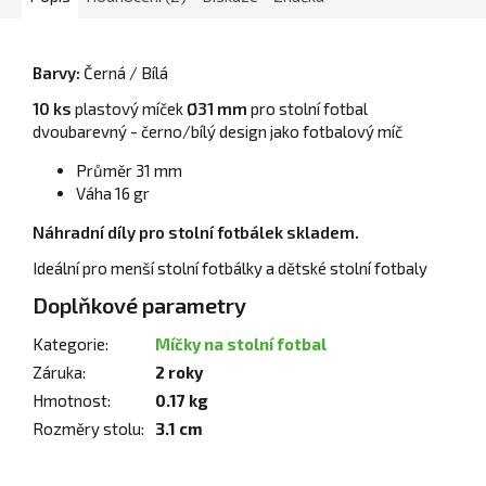
Barvy:
Černá / Bílá
10 ks
plastový míček
Ø31 mm
pro stolní fotbal
dvoubarevný - černo/bílý design jako fotbalový míč
Průměr 31 mm
Váha 16 gr
Náhradní díly pro stolní fotbálek skladem.
Ideální pro menší stolní fotbálky a dětské stolní fotbaly
Doplňkové parametry
Kategorie
:
Míčky na stolní fotbal
Záruka
:
2 roky
Hmotnost
:
0.17 kg
Rozměry stolu
:
3.1 cm