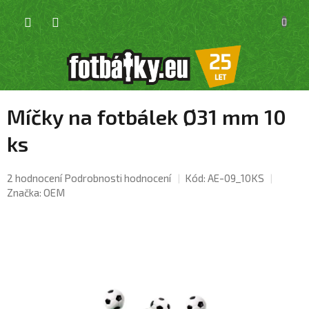
Přejít
NÁKU
na
KOŠÍK
obsah
Míčky na fotbálek Ø31 mm 10
ks
Průměrné
2 hodnocení
Podrobnosti hodnocení
Kód:
AE-09_10KS
hodnocení
Značka:
OEM
produktu
je
5,0
z
5
hvězdiček.