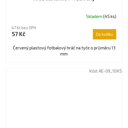
Skladem
(45 ks)
Průměrné
hodnocení
47 Kč bez DPH
produktu
57 Kč
Do košíku
je
5,0
z
Červený plastový fotbalový hráč na tyče o průměru 13
5
mm
hvězdiček.
Kód:
AE-09_10KS