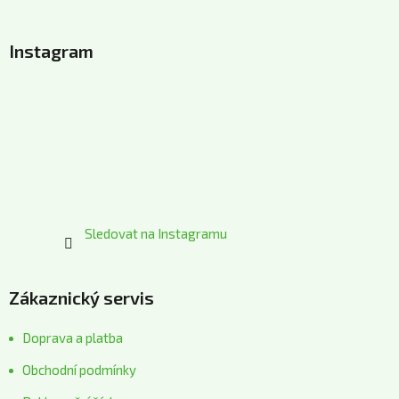
Z
á
Instagram
p
a
t
í
Sledovat na Instagramu
Zákaznický servis
Doprava a platba
Obchodní podmínky