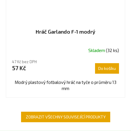
Hráč Garlando F-1 modrý
Skladem
(32 ks)
Průměrné
hodnocení
47 Kč bez DPH
produktu
57 Kč
Do košíku
je
5,0
z
Modrý plastový fotbalový hráč na tyče o průměru 13
5
mm
hvězdiček.
ZOBRAZIT VŠECHNY SOUVISEJÍCÍ PRODUKTY