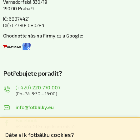
Varnsdorfská 330/19
190 00 Praha 9
IČ: 68874421
DIČ: CZ7804080284
Ohodnoťte nás na Firmy.cz a Google:
Potřebujete poradit?
(+420)
220 770 007
(Po–Pá: 8:30 – 16:00)
info@fotbalky.eu
Facebook
Vše důležité na jednom místě
Dáte si k fotbálku cookies?
Instagram