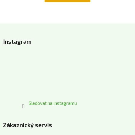
Z
á
Instagram
p
a
t
í
Sledovat na Instagramu
Zákaznický servis