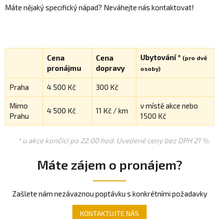
Máte nějaký specifický nápad? Neváhejte nás kontaktovat!
Ubytování *
Cena
Cena
(pro dvě
pronájmu
dopravy
osoby)
Praha
4 500 Kč
300 Kč
Mimo
v místě akce nebo
4 500 Kč
11 Kč / km
Prahu
1500 Kč
* u akce končící po 22:00 hod. Uvedené ceny bez DPH 21 %.
Máte zájem o pronájem?
Zašlete nám nezávaznou poptávku s konkrétními požadavky
KONTAKTUJTE NÁS