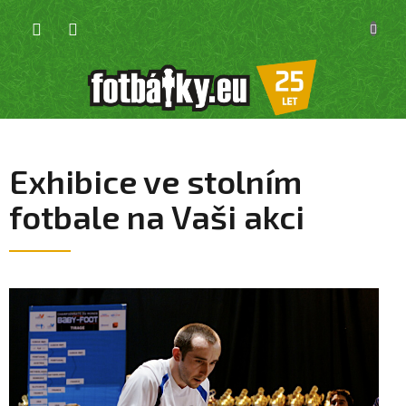
Přejít
NÁKU
na
KOŠÍK
obsah
Exhibice ve stolním
fotbale na Vaši akci