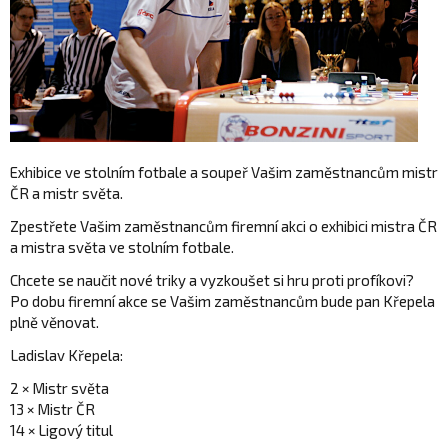
Exhibice ve stolním fotbale a soupeř Vašim zaměstnancům mistr
ČR a mistr světa.
Zpestřete Vašim zaměstnancům firemní akci o exhibici mistra ČR
a mistra světa ve stolním fotbale.
Chcete se naučit nové triky a vyzkoušet si hru proti profíkovi?
Po dobu firemní akce se Vašim zaměstnancům bude pan Křepela
plně věnovat.
Ladislav Křepela:
2 × Mistr světa
13 × Mistr ČR
14 × Ligový titul