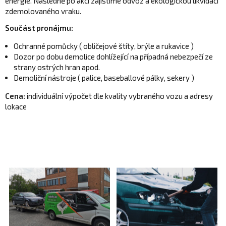
energie. Následně po akci zajistíme odvoz a ekologickou likvidaci
zdemolovaného vraku.
Součást pronájmu:
Ochranné pomůcky ( obličejové štíty, brýle a rukavice )
Dozor po dobu demolice dohlížející na případná nebezpečí ze
strany ostrých hran apod.
Demoliční nástroje ( palice, baseballové pálky, sekery )
Cena:
individuální výpočet dle kvality vybraného vozu a adresy
lokace