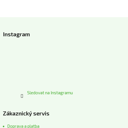
Z
á
Instagram
p
a
t
í
Sledovat na Instagramu
Zákaznický servis
Doprava a platba