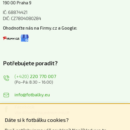
190 00 Praha 9
IČ: 68874421
DIČ: CZ7804080284
Ohodnoťte nás na Firmy.cz a Google:
Potřebujete poradit?
(+420)
220 770 007
(Po–Pá: 8:30 – 16:00)
info@fotbalky.eu
Facebook
Vše důležité na jednom místě
Dáte si k fotbálku cookies?
Instagram
Zážitky z našich akcí