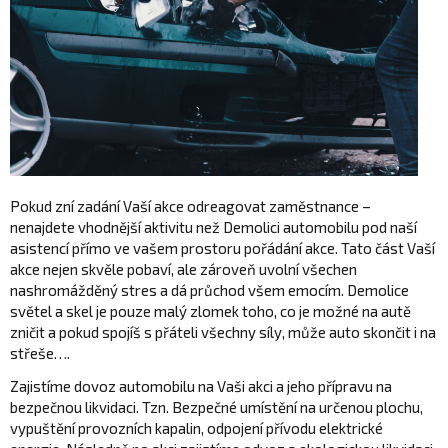
Pokud zní zadání Vaší akce odreagovat zaměstnance –
nenajdete vhodnější aktivitu než Demolici automobilu pod naší
asistencí přímo ve vašem prostoru pořádání akce. Tato část Vaší
akce nejen skvěle pobaví, ale zároveň uvolní všechen
nashromážděný stres a dá průchod všem emocím. Demolice
světel a skel je pouze malý zlomek toho, co je možné na autě
zničit a pokud spojíš s přáteli všechny síly, může auto skončit i na
střeše….
Zajistíme dovoz automobilu na Vaši akci a jeho přípravu na
bezpečnou likvidaci. Tzn. Bezpečné umístění na určenou plochu,
vypuštění provozních kapalin, odpojení přívodu elektrické