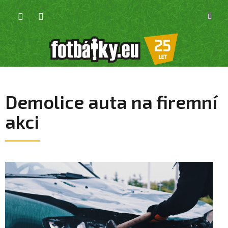
Přejít
NÁKU
na
KOŠÍK
obsah
Demolice auta na firemní
akci