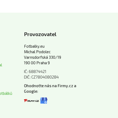
Provozovatel
Fotbalky.eu
Michal Podolec
Varnsdorfská 330/19
190 00 Praha 9
al
IČ: 68874421
DIČ: CZ7804080284
Ohodnoťte nás na Firmy.cz a
Google:
otbálků