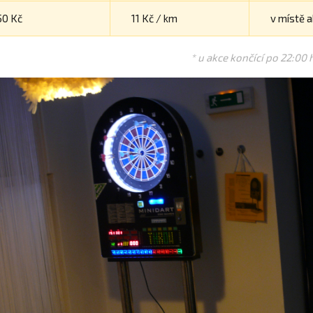
50 Kč
11 Kč / km
v místě 
* u akce končící po 22:00