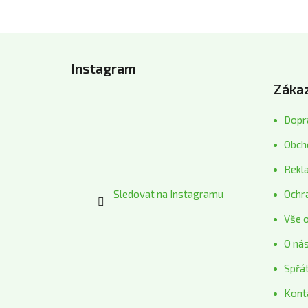
Z
á
Instagram
p
Zákaz
a
t
Dopra
í
Obch
Rekl
Sledovat na Instagramu
Ochr
Vše 
O ná
Spřá
Kont