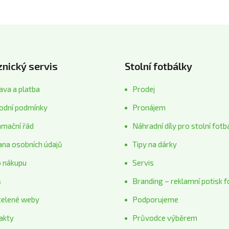
nický servis
Stolní fotbálky
va a platba
Prodej
odní podmínky
Pronájem
amační řád
Náhradní díly pro stolní fotb
ana osobních údajů
Tipy na dárky
o nákupu
Servis
s
Branding – reklamní potisk f
telené weby
Podporujeme
akty
Průvodce výběrem