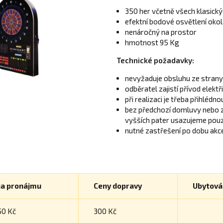
350 her včetně všech klasický
efektní bodové osvětlení okol
nenáročný na prostor
hmotnost 95 Kg
Technické požadavky:
nevyžaduje obsluhu ze strany
odběratel zajistí přívod elektř
při realizaci je třeba přihlédn
bez předchozí domluvy nebo za
vyšších pater usazujeme pouz
nutné zastřešení po dobu akc
a pronájmu
Ceny dopravy
Ubytová
50 Kč
300 Kč