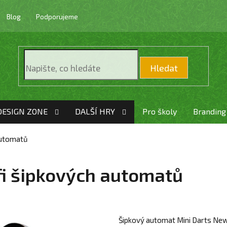
Blog
Podporujeme
Hledat
DESIGN ZONE
DALŠÍ HRY
Pro školy
Branding
automatů
i šipkových automatů
Šipkový automat Mini Darts Ne