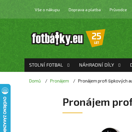
Přejít
na
Vše o nákupu
Doprava a platba
Průvodce
obsah
STOLNÍ FOTBAL
NÁHRADNÍ DÍLY
Domů
Pronájem
Pronájem profi šipkových 
Pronájem prof