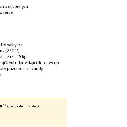
ch a oblíbených
o terče
 fotbalky.eu
iny (220 V)
out k váze 95 kg
jištění odpovídající dopravy do
e v přízemí +-3 schody
e
ní *
(pro jednu osobu)