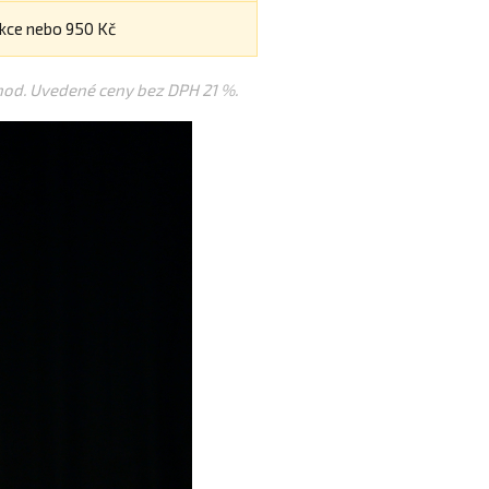
akce nebo 950 Kč
 hod. Uvedené ceny bez DPH 21 %.