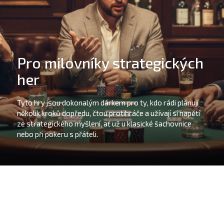
Pro milovníky strategických
her
Tyto hry jsou dokonalým dárkem pro ty, kdo rádi plánují
několik kroků dopředu, čtou protihráče a užívají si napětí
ze strategického myšlení, ať už u klasické šachovnice
nebo při pokeru s přáteli.