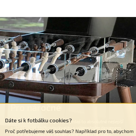
Pro náročné
Dáte si k fotbálku cookies?
Pro náročné zákazníky, kteří hledají to absolutně nejlepší
a chtějí spojit špičkovou kvalitu s výjimečným designem,
Proč potřebujeme váš souhlas? Například pro to, abychom
máme naši exkluzivní Design Zone kolekci fotbálků,