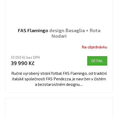
FAS Flamingo
design Basaglia + Rota
Nodari
Na objednávku
Průměrné
hodnocení
33 050 Kč bez DPH
produktu
DETAIL
39 990 Kč
je
5,0
Ručně vyrobený stolní fotbal FAS Flamingo, od tradiční
z
italské společnosti FAS Pendezza, je navržen v čistém
5
a bezstarostném designu....
hvězdiček.