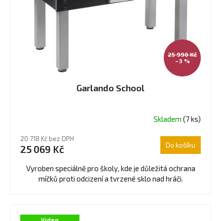
p
r
o
d
u
25 990 Kč
–3 %
k
t
Garlando School
ů
Skladem
(7 ks)
Průměrné
hodnocení
20 718 Kč bez DPH
produktu
Do košíku
25 069 Kč
je
4,7
Vyroben speciálně pro školy, kde je důležitá ochrana
z
míčků proti odcizení a tvrzené sklo nad hráči.
5
hvězdiček.
Video