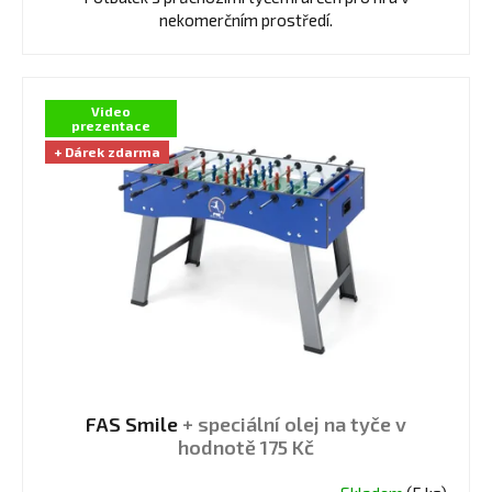
z
nekomerčním prostředí.
5
hvězdiček.
Video
prezentace
+ Dárek zdarma
FAS Smile
+ speciální olej na tyče v
hodnotě 175 Kč