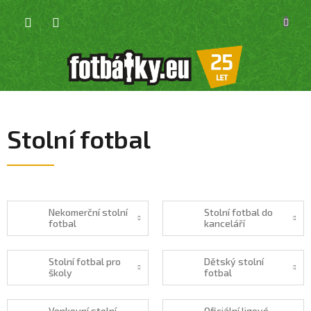
Přejít
NÁKU
na
KOŠÍK
obsah
Stolní fotbal
Nekomerční stolní
Stolní fotbal do
fotbal
kanceláří
Stolní fotbal pro
Dětský stolní
školy
fotbal
Venkovní stolní
Oficiální ligové