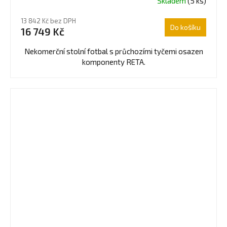
Skladem
(5 ks)
Průměrné
hodnocení
13 842 Kč bez DPH
produktu
Do košíku
16 749 Kč
je
4,5
Nekomerční stolní fotbal s průchozími tyčemi osazen
z
komponenty RETA.
5
hvězdiček.