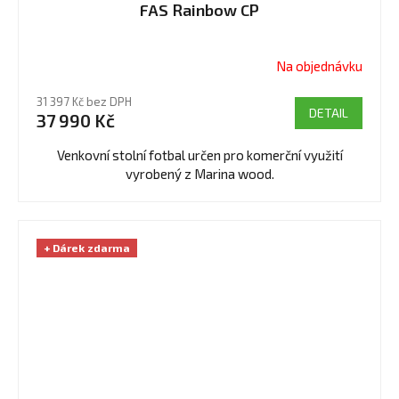
FAS Rainbow CP
Na objednávku
Průměrné
hodnocení
31 397 Kč bez DPH
produktu
DETAIL
37 990 Kč
je
4,0
Venkovní stolní fotbal určen pro komerční využití
z
vyrobený z Marina wood.
5
hvězdiček.
+ Dárek zdarma