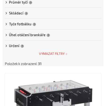
Průměr tyčí
?
Skládací
?
Tyče fotbálku
?
Úhel otáčení brankáře
?
Určení
?
VYMAZAT FILTRY
Položek k zobrazení:
31
V
ý
p
i
s