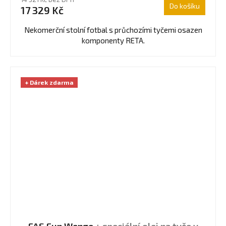
produktu
Do košíku
17 329 Kč
je
4,0
Nekomerční stolní fotbal s průchozími tyčemi osazen
z
komponenty RETA.
5
hvězdiček.
+ Dárek zdarma