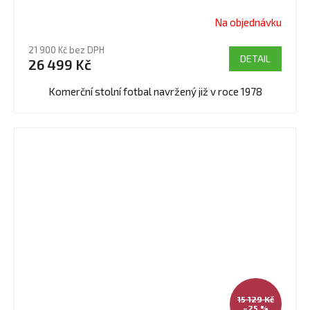
Na objednávku
Průměrné
hodnocení
21 900 Kč bez DPH
produktu
DETAIL
26 499 Kč
je
4,7
Komerční stolní fotbal navržený již v roce 1978
z
5
hvězdiček.
15 129 Kč
–25 %