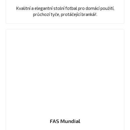
4,0
Kvalitní a elegantní stolní fotbal pro domácí použití,
z
průchozí tyče, protáčející brankář.
5
hvězdiček.
FAS Mundial