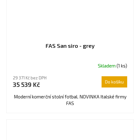
FAS San siro - grey
Skladem
(1 ks)
Průměrné
hodnocení
29 371 Kč bez DPH
produktu
Do košíku
35 539 Kč
je
5,0
Moderní komerční stolní fotbal. NOVINKA Italské firmy
z
FAS
5
hvězdiček.