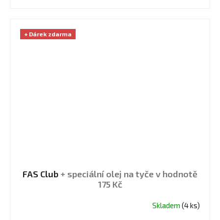
hvězdiček.
+ Dárek zdarma
FAS Club
+ speciální olej na tyče v hodnotě
175 Kč
Skladem
(4 ks)
Průměrné
hodnocení