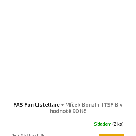
hvězdiček.
FAS Fun Listellare
+ Míček Bonzini ITSF B v
hodnotě 90 Kč
Skladem
(2 ks)
Průměrné
hodnocení
14 321 Kč bez DPH