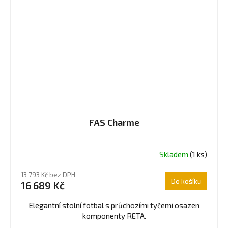
FAS Charme
Skladem
(1 ks)
Průměrné
hodnocení
13 793 Kč bez DPH
produktu
Do košíku
16 689 Kč
je
5,0
Elegantní stolní fotbal s průchozími tyčemi osazen
z
komponenty RETA.
5