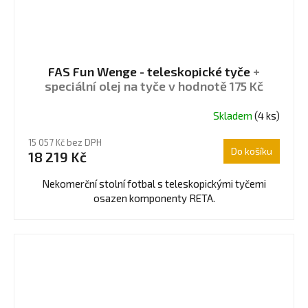
FAS Fun Wenge - teleskopické tyče
+
speciální olej na tyče v hodnotě 175 Kč
Skladem
(4 ks)
Průměrné
hodnocení
15 057 Kč bez DPH
produktu
Do košíku
18 219 Kč
je
5,0
Nekomerční stolní fotbal s teleskopickými tyčemi
z
osazen komponenty RETA.
5
hvězdiček.