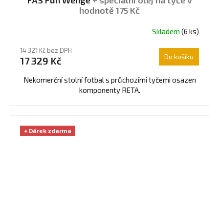
FAS Fun Wenge
+ speciální olej na tyče v
hodnotě 175 Kč
Skladem
(6 ks)
Průměrné
hodnocení
14 321 Kč bez DPH
produktu
Do košíku
17 329 Kč
je
4,5
Nekomerční stolní fotbal s průchozími tyčemi osazen
z
komponenty RETA.
5
hvězdiček.
+ Dárek zdarma