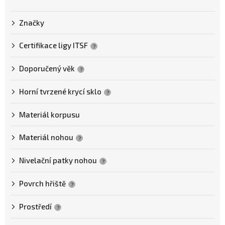
e
n
Značky
í
p
Certifikace ligy ITSF
?
r
o
Doporučený věk
?
d
Horní tvrzené krycí sklo
?
u
k
Materiál korpusu
t
Materiál nohou
ů
?
Nivelační patky nohou
?
Povrch hřiště
?
Prostředí
?