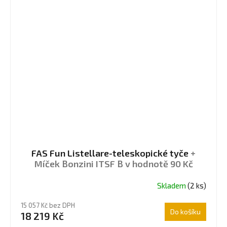
FAS Fun Listellare-teleskopické tyče
+
Míček Bonzini ITSF B v hodnotě 90 Kč
Skladem
(2 ks)
15 057 Kč bez DPH
Do košíku
18 219 Kč