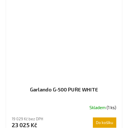
Garlando G-500 PURE WHITE
Skladem
(1 ks)
Průměrné
hodnocení
19 029 Kč bez DPH
produktu
Do košíku
23 025 Kč
je