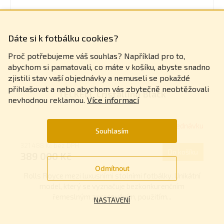
Dáte si k fotbálku cookies?
Proč potřebujeme váš souhlas? Například pro to,
abychom si pamatovali, co máte v košíku, abyste snadno
zjistili stav vaší objednávky a nemuseli se pokaždé
přihlašovat a nebo abychom vás zbytečně neobtěžovali
TECKELL Cristallino Black
nevhodnou reklamou.
Více informací
Na objednávku
Souhlasím
321 488 Kč bez DPH
Do košíku
389 000 Kč
Odmítnout
Rolls Royce mezi luxusními stolními fotbálky. Unikátní
model, který se vyznačuje bezkonkurenčním
řemeslným zpracováním, použitím...
NASTAVENÍ