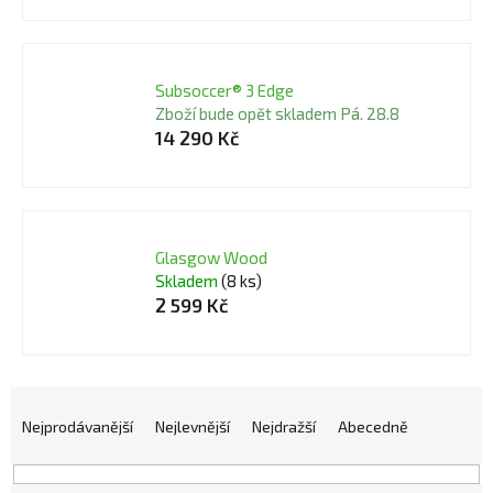
Subsoccer® 3 Edge
Zboží bude opět skladem Pá. 28.8
14 290 Kč
Glasgow Wood
Skladem
(8 ks)
2 599 Kč
Ř
a
Nejprodávanější
Nejlevnější
Nejdražší
Abecedně
z