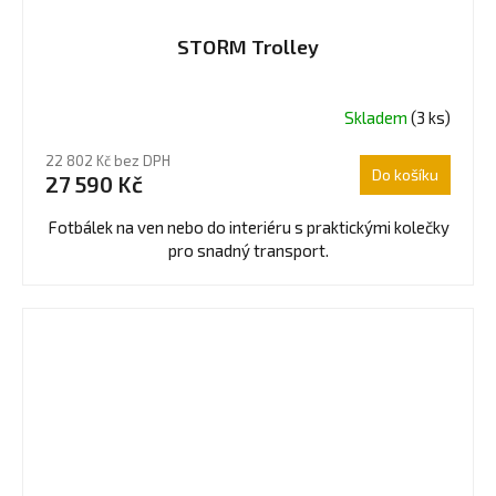
STORM Trolley
Skladem
(3 ks)
Průměrné
hodnocení
22 802 Kč bez DPH
produktu
Do košíku
27 590 Kč
je
5,0
Fotbálek na ven nebo do interiéru s praktickými kolečky
z
pro snadný transport.
5
hvězdiček.