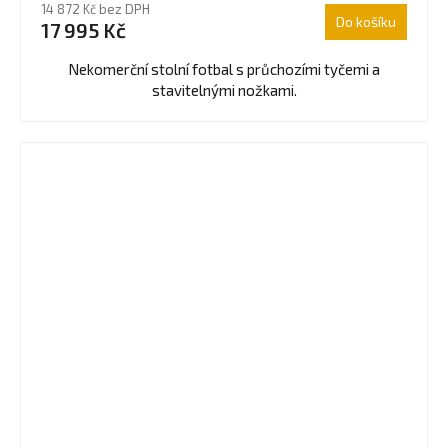
14 872 Kč bez DPH
produktu
Do košíku
17 995 Kč
je
4,3
Nekomerční stolní fotbal s průchozími tyčemi a
z
stavitelnými nožkami.
5
hvězdiček.