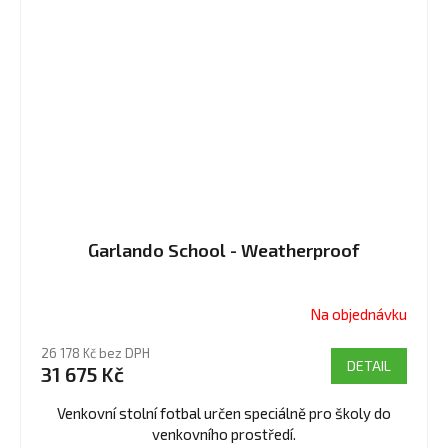
Garlando School - Weatherproof
Na objednávku
Průměrné
hodnocení
26 178 Kč bez DPH
produktu
DETAIL
31 675 Kč
je
5,0
Venkovní stolní fotbal určen speciálně pro školy do
z
venkovního prostředí.
5