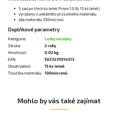
5 sad po třech ks letek Prism 1.0 (tj. 15 ks letek)
vyrobeny z unikátního průsvitného materiálu
síla materiálu 100micronů
Doplňkové parametry
Kategorie
:
Letky na šipky
Záruka
:
2 roky
Hmotnost
:
0.02 kg
EAN
:
5023231014313
Obsah balení
:
15 ks letek
Tloušťka materiálu
:
100micronů
Mohlo by vás také zajímat