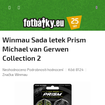
Přejít
NÁKU
na
KOŠÍK
obsah
Winmau Sada letek Prism
Michael van Gerwen
Collection 2
Průměrné
Neohodnoceno
Podrobnosti hodnocení
Kód:
8124
hodnocení
Značka:
Winmau
produktu
je
0,0
z
5
hvězdiček.