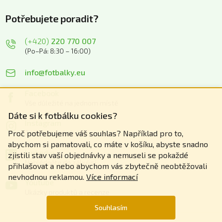
Potřebujete poradit?
(+420)
220 770 007
(Po–Pá: 8:30 – 16:00)
info@fotbalky.eu
Facebook
Vše důležité na jednom místě
Dáte si k fotbálku cookies?
Instagram
Zážitky z našich akcí
Proč potřebujeme váš souhlas? Například pro to,
abychom si pamatovali, co máte v košíku, abyste snadno
Linkedin
zjistili stav vaší objednávky a nemuseli se pokaždé
Nahlédněte do zákulisí
přihlašovat a nebo abychom vás zbytečně neobtěžovali
nevhodnou reklamou.
Více informací
Youtube
Ukázky produktů a recenze
Souhlasím