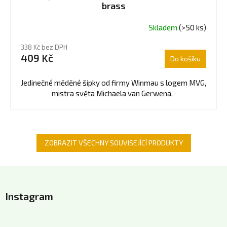
brass
Skladem
(>50 ks)
Průměrné
hodnocení
338 Kč bez DPH
produktu
409 Kč
Do košíku
je
5,0
z
Jedinečné měděné šipky od firmy Winmau s logem MVG,
5
mistra světa Michaela van Gerwena.
hvězdiček.
ZOBRAZIT VŠECHNY SOUVISEJÍCÍ PRODUKTY
Z
á
Instagram
p
a