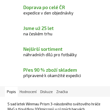
Doprava po celé ČR
expedice v den objednávky
Jsme už 25 let
na českém trhu
Nejširší sortiment
náhradních dílů pro fotbálky
Přes 90 % zboží skladem
připravené k okamžité expedici
Popis
Hodnocení
Diskuze
Značka
5 sad letek Winmau Prism
3-násobného světového hráče
MvG s tloušťkou 100micronů v různých barvách.