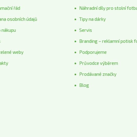
amační řád
Náhradní díly pro stolní fotb
ana osobních údajů
Tipy na dárky
o nákupu
Servis
s
Branding – reklamní potisk f
telené weby
Podporujeme
akty
Průvodce výběrem
Prodávané značky
Blog