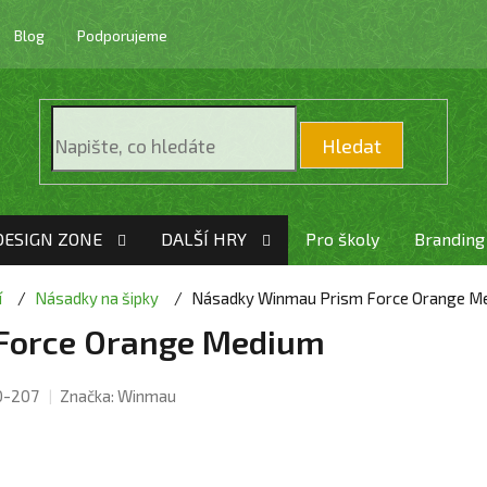
Blog
Podporujeme
Hledat
DESIGN ZONE
DALŠÍ HRY
Pro školy
Branding
í
Násadky na šipky
Násadky Winmau Prism Force Orange M
Force Orange Medium
0-207
Značka:
Winmau