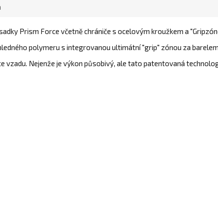
a
sadky Prism Force včetně chrániče s ocelovým kroužkem a "Gripzón
ledného polymeru s integrovanou ultimátní "grip" zónou za barelem
více vzadu. Nejenže je výkon působivý, ale tato patentovaná technolog