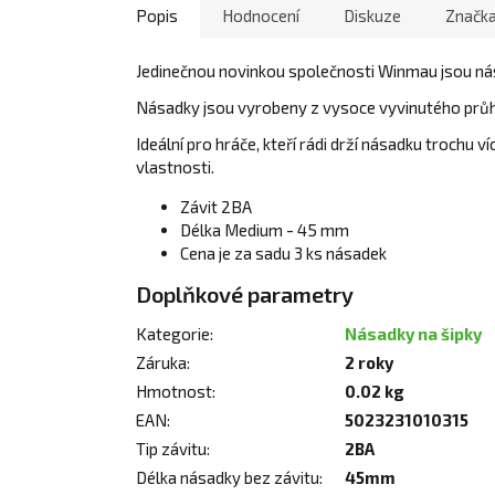
Popis
Hodnocení
Diskuze
Značk
Jedinečnou novinkou společnosti Winmau jsou ná
Násadky jsou vyrobeny z vysoce vyvinutého průh
Ideální pro hráče, kteří rádi drží násadku trochu 
vlastnosti.
Závit 2BA
Délka Medium - 45 mm
Cena je za sadu 3 ks násadek
Doplňkové parametry
Kategorie
:
Násadky na šipky
Záruka
:
2 roky
Hmotnost
:
0.02 kg
EAN
:
5023231010315
Tip závitu
:
2BA
Délka násadky bez závitu
:
45mm