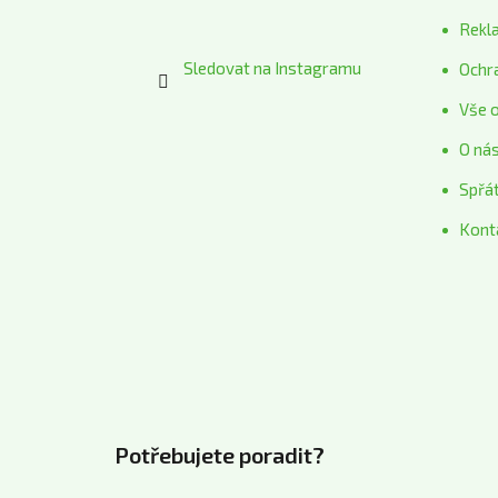
Rekl
Sledovat na Instagramu
Ochr
Vše 
O ná
Spřá
Kont
Potřebujete poradit?