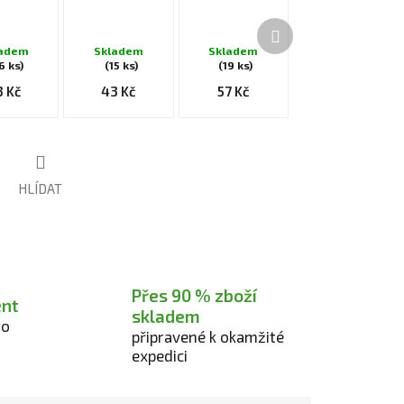
Další
produkt
ladem
Skladem
Skladem
6 ks)
(15 ks)
(19 ks)
3 Kč
43 Kč
57 Kč
HLÍDAT
Přes 90 % zboží
ent
skladem
ro
připravené k okamžité
expedici