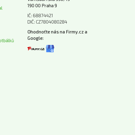
190 00 Praha 9
al
IČ: 68874421
DIČ: CZ7804080284
Ohodnoťte nás na Firmy.cz a
Google:
otbálků