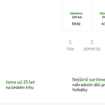
Skladem
Sk
(20 ks)
(1
59 Kč
4
TISK
ZEPTAT SE
Nejširší sortim
Jsme už 25 let
náhradních dílů p
na českém trhu
fotbálky