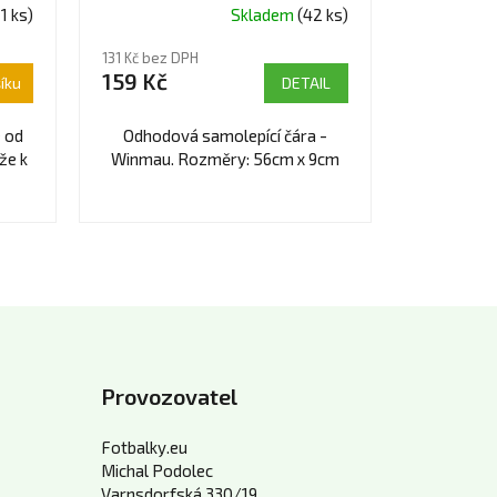
11 ks)
Skladem
(42 ks)
131 Kč bez DPH
159 Kč
íku
DETAIL
e od
Odhodová samolepící čára -
že k
Winmau. Rozměry: 56cm x 9cm
Provozovatel
Fotbalky.eu
Michal Podolec
Varnsdorfská 330/19