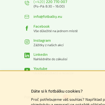
(+420)
220 770 007
(Po–Pá: 8:30 – 16:00)
info@fotbalky.eu
Facebook
Vše důležité na jednom místě
Instagram
Zážitky z našich akcí
Linkedin
Nahlédněte do zákulisí
Youtube
Ukázky produktů a recenze
Dáte si k fotbálku cookies?
Pohodlná platba:
Proč potřebujeme váš souhlas? Například pro
objednávky a nemuseli se pokaždé přihlaš