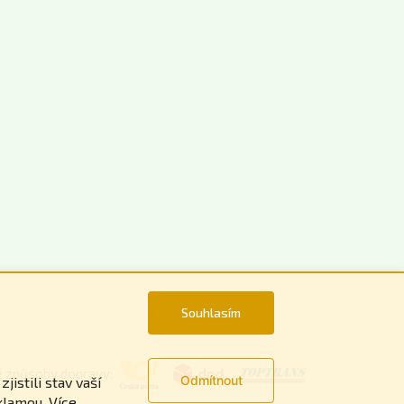
Souhlasím
é způsoby dopravy:
Odmítnout
istili stav vaší
klamou.
Více