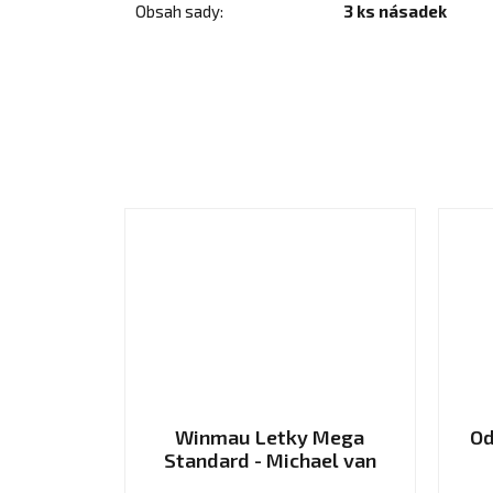
Obsah sady
:
3 ks násadek
Winmau Letky Mega
Od
Standard - Michael van
Gerwen - Black and Green