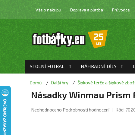
Přejít
na
Vše o nákupu
Doprava a platba
Průvodce
obsah
STOLNÍ FOTBAL
NÁHRADNÍ DÍLY
Domů
Další hry
Šipkové terče a šipkové zbož
Násadky Winmau Prism 
Průměrné
Neohodnoceno
Podrobnosti hodnocení
Kód:
702
hodnocení
produktu
je
0,0