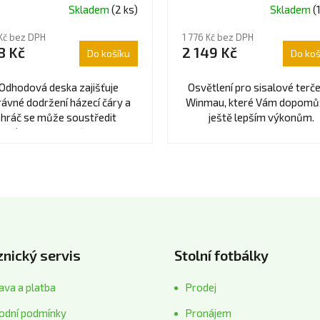
Skladem
(2 ks)
Skladem
(
Průměrné
hodnocení
Kč bez DPH
1 776 Kč bez DPH
produktu
8 Kč
2 149 Kč
Do košíku
Do koš
je
5,0
z
Odhodová deska zajišťuje
Osvětlení pro sisalové terč
5
rávné dodržení házecí čáry a
Winmau, které Vám dopomů
hvězdiček.
hráč se může soustředit
ještě lepším výkonům.
výhradně na svůj hod.
nický servis
Stolní fotbálky
va a platba
Prodej
odní podmínky
Pronájem