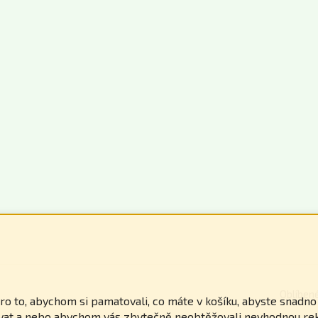
Oblíben
 to, abychom si pamatovali, co máte v košíku, abyste snadno zj
ovat a nebo abychom vás zbytečně neobtěžovali nevhodnou re