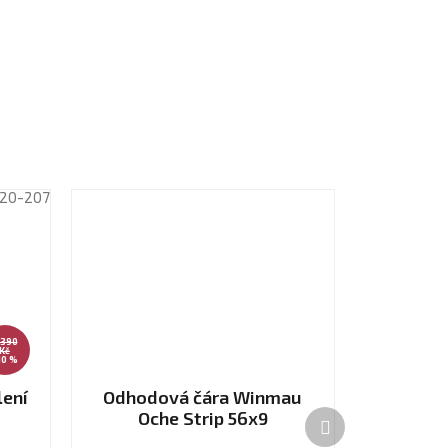
20-207
 390
Kč
10 %
ení
Odhodová čára Winmau
Oche Strip 56x9
Další
produkt