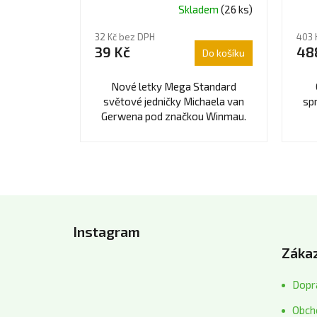
Skladem
(26 ks)
32 Kč bez DPH
403 
39 Kč
48
Do košíku
Nové letky Mega Standard
světové jedničky Michaela van
sp
Gerwena pod značkou Winmau.
Z
á
Instagram
p
Zákaz
a
t
Dopra
í
Obch