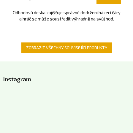
Odhodová deska zajišťuje správné dodržení házecí čáry
a hráč se může soustředit výhradně na svůj hod.
ZOBRAZIT VŠECHNY SOUVISEJÍCÍ PRODUKTY
Z
á
Instagram
p
a
t
í