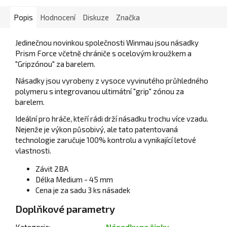
Popis
Hodnocení
Diskuze
Značka
Jedinečnou novinkou společnosti Winmau jsou násadky
Prism Force včetně chrániče s ocelovým kroužkem a
"Gripzónou" za barelem.
Násadky jsou vyrobeny z vysoce vyvinutého průhledného
polymeru s integrovanou ultimátní "grip" zónou za
barelem.
Ideální pro hráče, kteří rádi drží násadku trochu více vzadu.
Nejenže je výkon působivý, ale tato patentovaná
technologie zaručuje 100% kontrolu a vynikající letové
vlastnosti.
Závit 2BA
Délka Medium - 45 mm
Cena je za sadu 3 ks násadek
Doplňkové parametry
Kategorie
:
Násadky na šipky