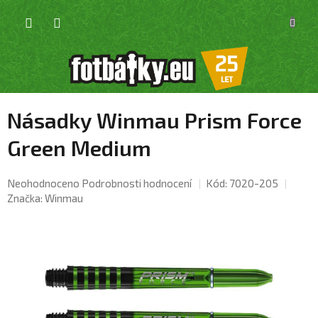
Přejít
NÁKU
na
KOŠÍK
obsah
Násadky Winmau Prism Force
Green Medium
Průměrné
Neohodnoceno
Podrobnosti hodnocení
Kód:
7020-205
hodnocení
Značka:
Winmau
produktu
je
0,0
z
5
hvězdiček.