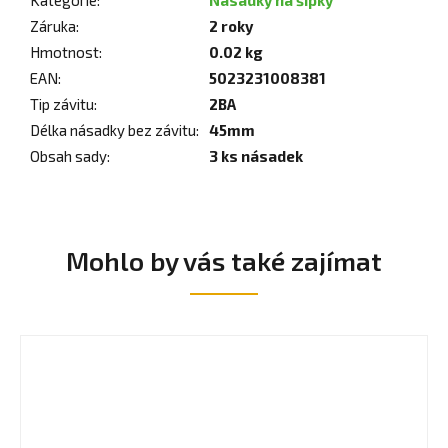
Záruka
:
2 roky
Hmotnost
:
0.02 kg
EAN
:
5023231008381
Tip závitu
:
2BA
Délka násadky bez závitu
:
45mm
Obsah sady
:
3 ks násadek
Mohlo by vás také zajímat