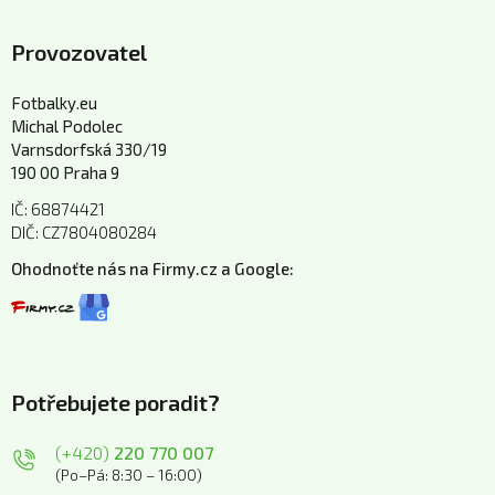
Provozovatel
Fotbalky.eu
Michal Podolec
Varnsdorfská 330/19
190 00 Praha 9
IČ: 68874421
DIČ: CZ7804080284
Ohodnoťte nás na Firmy.cz a Google:
Potřebujete poradit?
(+420)
220 770 007
(Po–Pá: 8:30 – 16:00)