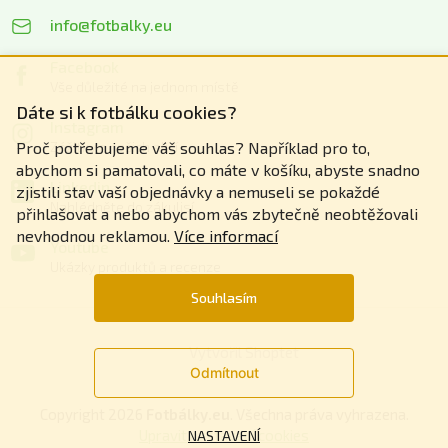
info@fotbalky.eu
Facebook
Vše důležité na jednom místě
Dáte si k fotbálku cookies?
Instagram
Zážitky z našich akcí
Proč potřebujeme váš souhlas? Například pro to,
abychom si pamatovali, co máte v košíku, abyste snadno
Linkedin
zjistili stav vaší objednávky a nemuseli se pokaždé
Nahlédněte do zákulisí
přihlašovat a nebo abychom vás zbytečně neobtěžovali
nevhodnou reklamou.
Více informací
Youtube
Ukázky produktů a recenze
Souhlasím
Vytvořil Shoptet
Odmítnout
Copyright 2026
Fotbálky.eu
. Všechna práva vyhrazena.
Upravit nastavení cookies
NASTAVENÍ