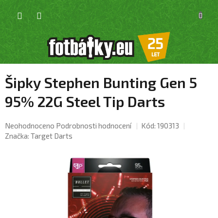
Přejít
NÁKU
na
KOŠÍK
obsah
Šipky Stephen Bunting Gen 5
95% 22G Steel Tip Darts
Průměrné
Neohodnoceno
Podrobnosti hodnocení
Kód:
190313
hodnocení
Značka:
Target Darts
produktu
je
0,0
z
5
hvězdiček.