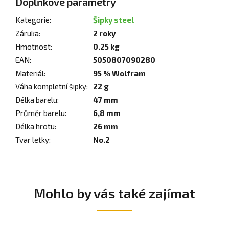
Doplňkové parametry
Kategorie
:
Šipky steel
Záruka
:
2 roky
Hmotnost
:
0.25 kg
EAN
:
5050807090280
Materiál
:
95 % Wolfram
Váha kompletní šipky
:
22 g
Délka barelu
:
47 mm
Průměr barelu
:
6,8 mm
Délka hrotu
:
26 mm
Tvar letky
:
No.2
Mohlo by vás také zajímat