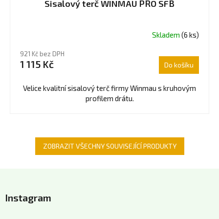
Sisalový terč WINMAU PRO SFB
Skladem
(6 ks)
921 Kč bez DPH
1 115 Kč
Do košíku
Velice kvalitní sisalový terč firmy Winmau s kruhovým
profilem drátu.
ZOBRAZIT VŠECHNY SOUVISEJÍCÍ PRODUKTY
Z
á
Instagram
p
a