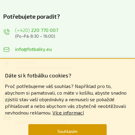
Potřebujete poradit?
(+420)
220 770 007
(Po–Pá: 8:30 – 16:00)
info@fotbalky.eu
Facebook
Vše důležité na jednom místě
Dáte si k fotbálku cookies?
Instagram
Zážitky z našich akcí
Proč potřebujeme váš souhlas? Například pro to,
abychom si pamatovali, co máte v košíku, abyste snadno
Linkedin
zjistili stav vaší objednávky a nemuseli se pokaždé
Nahlédněte do zákulisí
přihlašovat a nebo abychom vás zbytečně neobtěžovali
nevhodnou reklamou.
Více informací
Youtube
Ukázky produktů a recenze
Souhlasím