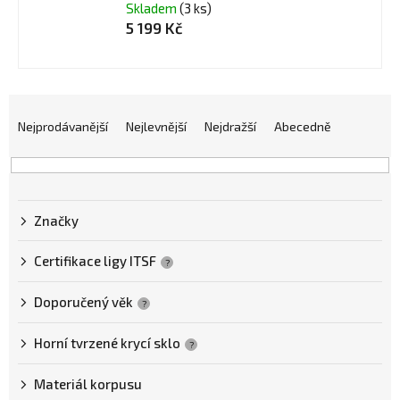
Skladem
(3 ks)
5 199 Kč
Ř
a
Nejprodávanější
Nejlevnější
Nejdražší
Abecedně
z
e
n
Značky
í
p
Certifikace ligy ITSF
?
r
o
Doporučený věk
?
d
Horní tvrzené krycí sklo
?
u
k
Materiál korpusu