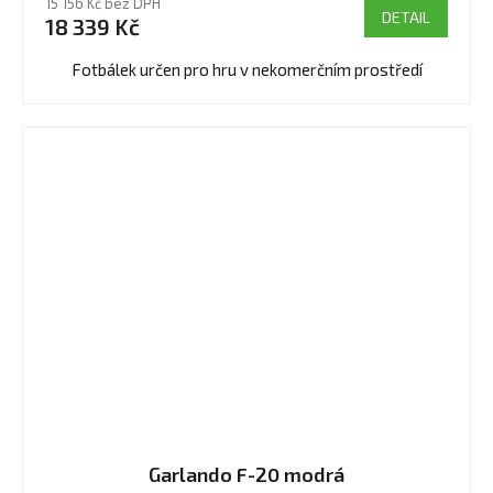
15 156 Kč bez DPH
produktu
DETAIL
18 339 Kč
je
5,0
Fotbálek určen pro hru v nekomerčním prostředí
z
5
hvězdiček.
Garlando F-20 modrá