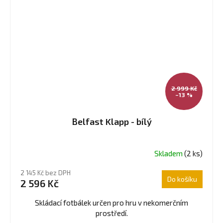
2 999 Kč
–13 %
Belfast Klapp - bílý
Skladem
(2 ks)
Průměrné
hodnocení
2 145 Kč bez DPH
produktu
Do košíku
2 596 Kč
je
4,7
Skládací fotbálek určen pro hru v nekomerčním
z
prostředí.
5