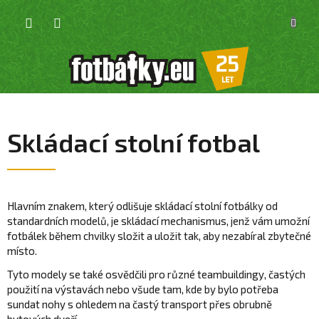
Přejít
NÁKU
na
KOŠÍK
obsah
Skládací stolní fotbal
Hlavním znakem, který odlišuje skládací stolní fotbálky od
standardních modelů, je skládací mechanismus, jenž vám umožní
fotbálek během chvilky složit a uložit tak, aby nezabíral zbytečné
místo.
Tyto modely se také osvědčili pro různé teambuildingy, častých
použití na výstavách nebo všude tam, kde by bylo potřeba
sundat nohy s ohledem na častý transport přes obrubně
bytových dveří.