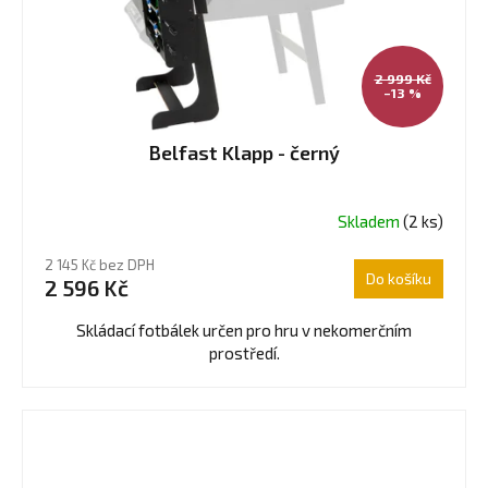
2 999 Kč
–13 %
Belfast Klapp - černý
Skladem
(2 ks)
2 145 Kč bez DPH
Do košíku
2 596 Kč
Skládací fotbálek určen pro hru v nekomerčním
prostředí.