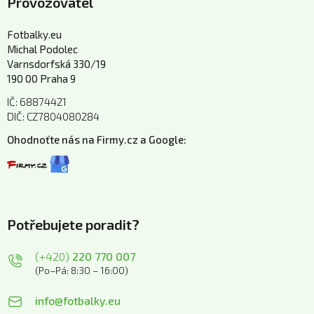
Provozovatel
Fotbalky.eu
Michal Podolec
Varnsdorfská 330/19
190 00 Praha 9
IČ: 68874421
DIČ: CZ7804080284
Ohodnoťte nás na Firmy.cz a Google:
Potřebujete poradit?
(+420)
220 770 007
(Po–Pá: 8:30 – 16:00)
info@fotbalky.eu