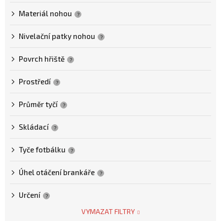
t
Materiál nohou
ů
?
Nivelační patky nohou
?
Povrch hřiště
?
Prostředí
?
Průměr tyčí
?
Skládací
?
Tyče fotbálku
?
Úhel otáčení brankáře
?
Určení
?
VYMAZAT FILTRY