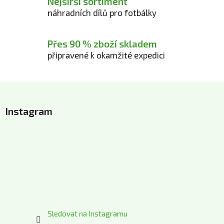
Nejširší sortiment
k
náhradních dílů pro fotbálky
y
v
ý
Přes 90 % zboží skladem
p
připravené k okamžité expedici
i
s
Z
u
á
Instagram
p
a
t
í
Sledovat na Instagramu