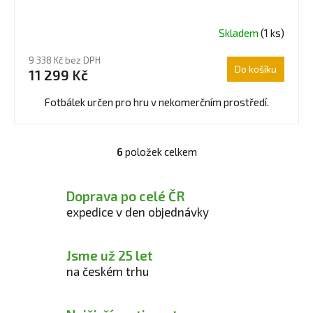
Skladem
(1 ks)
Průměrné
hodnocení
9 338 Kč bez DPH
produktu
Do košíku
11 299 Kč
je
4,5
Fotbálek určen pro hru v nekomerčním prostředí.
z
5
hvězdiček.
6
položek celkem
O
v
l
Doprava po celé ČR
á
expedice v den objednávky
d
a
c
Jsme už 25 let
í
na českém trhu
p
r
v