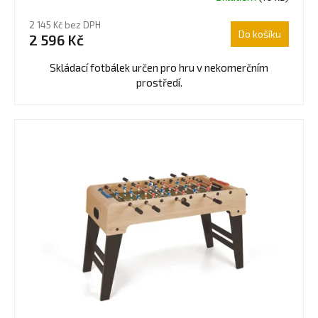
hodnocení
2 145 Kč bez DPH
produktu
Do košíku
2 596 Kč
je
4,6
Skládací fotbálek určen pro hru v nekomerčním
z
prostředí.
5
hvězdiček.