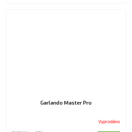
hvězdiček.
Garlando Master Pro
Vyprodáno
Průměrné
hodnocení