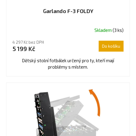
Garlando F-3 FOLDY
Skladem
(3 ks)
Průměrné
hodnocení
4 297 Kč bez DPH
produktu
Do košíku
5 199 Kč
je
5,0
Dětský stolní fotbálek určený pro ty, kteří mají
z
problémy s místem.
5
hvězdiček.