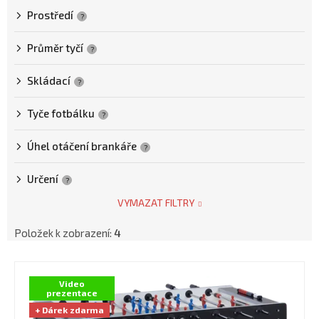
Prostředí
?
Průměr tyčí
?
Skládací
?
Tyče fotbálku
?
Úhel otáčení brankáře
?
Určení
?
VYMAZAT FILTRY
Položek k zobrazení:
4
V
ý
Video
prezentace
p
+ Dárek zdarma