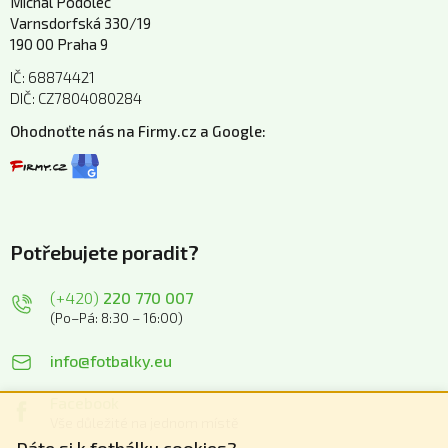
Michal Podolec
Varnsdorfská 330/19
190 00 Praha 9
IČ: 68874421
DIČ: CZ7804080284
Ohodnoťte nás na Firmy.cz a Google:
Potřebujete poradit?
(+420)
220 770 007
(Po–Pá: 8:30 – 16:00)
info@fotbalky.eu
Facebook
Vše důležité na jednom místě