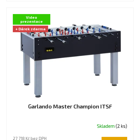
hvězdiček.
Video
prezentace
+ Dárek zdarma
Garlando Master Champion ITSF
Skladem
(2 ks)
Průměrné
hodnocení
27 718 Kč bez DPH