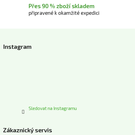
Přes 90 % zboží skladem
připravené k okamžité expedici
Z
á
Instagram
p
a
t
í
Sledovat na Instagramu
Zákaznický servis