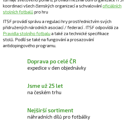
d
koordinaci všech členských organizací a schvalování
oficiálních
a
stolních fotbalů
pro hru
c
í
ITSF provádí správu a regulaci hry prostřednictvím svých
p
přidružených
národních asociací / federací
.
ITSF odpovídá za
r
Pravidla stolního fotbalu
a také za technické specifikace
v
stolů.
Podílí se také na fungování a prosazování
k
antidopingového programu.
y
v
Doprava po celé ČR
ý
expedice v den objednávky
p
i
s
Jsme už 25 let
u
na českém trhu
Nejširší sortiment
náhradních dílů pro fotbálky