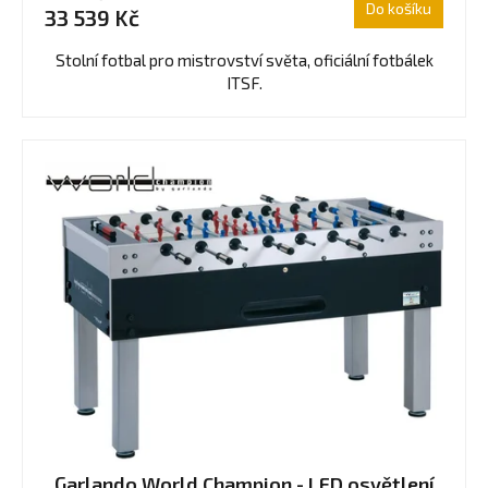
produktu
Do košíku
33 539 Kč
je
5,0
Stolní fotbal pro mistrovství světa, oficiální fotbálek
z
ITSF.
5
hvězdiček.
Garlando World Champion - LED osvětlení