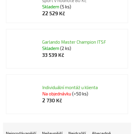
sport v hodnotě 80 Kč
Skladem
(5 ks)
22 529 Kč
Garlando Master Champion ITSF
Skladem
(2 ks)
33 539 Kč
Individuální montáž u klienta
Na objednávku
(>50 ks)
2 730 Kč
Ř
Nejprodávanější
Nejlevnější
Nejdražší
Abecedně