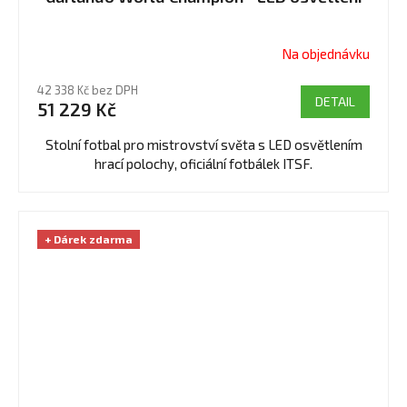
Na objednávku
Průměrné
hodnocení
42 338 Kč bez DPH
produktu
DETAIL
51 229 Kč
je
5,0
Stolní fotbal pro mistrovství světa s LED osvětlením
z
hrací polochy, oficiální fotbálek ITSF.
5
hvězdiček.
+ Dárek zdarma