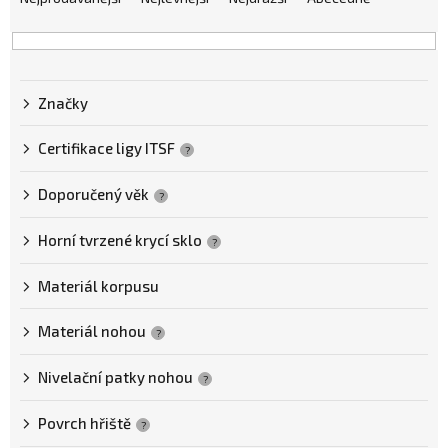
a
z
e
n
Značky
í
p
Certifikace ligy ITSF
?
r
o
Doporučený věk
?
d
Horní tvrzené krycí sklo
?
u
k
Materiál korpusu
t
Materiál nohou
ů
?
Nivelační patky nohou
?
Povrch hřiště
?