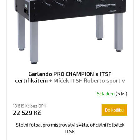
i
s
p
r
o
d
u
k
t
Garlando PRO CHAMPION s ITSF
ů
certifikátem
+ Míček ITSF Roberto sport v
hodnotě 80 Kč
Skladem
(5 ks)
Průměrné
hodnocení
18 619 Kč bez DPH
produktu
Do košíku
22 529 Kč
je
4,8
Stolní fotbal pro mistrovství světa, oficiální fotbálek
z
ITSF.
5