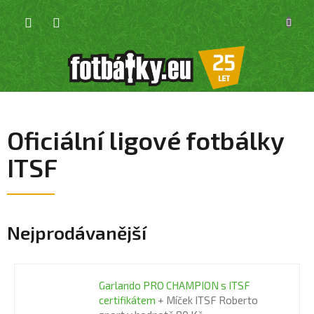
Přejít
NÁKU
na
KOŠÍK
obsah
Oficiální ligové fotbálky
ITSF
Nejprodávanější
Garlando PRO CHAMPION s ITSF
certifikátem
+ Míček ITSF Roberto