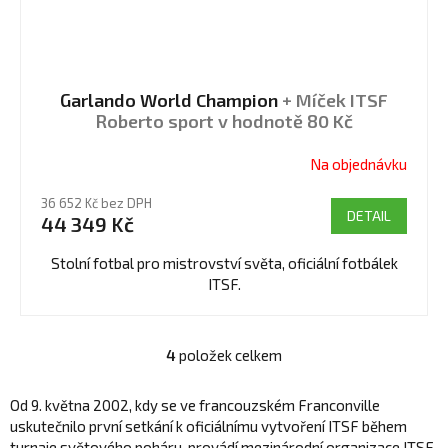
Garlando World Champion
+ Míček ITSF
Roberto sport v hodnotě 80 Kč
Na objednávku
Průměrné
hodnocení
36 652 Kč bez DPH
produktu
DETAIL
44 349 Kč
je
4,3
Stolní fotbal pro mistrovství světa, oficiální fotbálek
z
ITSF.
5
hvězdiček.
4
položek celkem
O
v
Od 9. května 2002, kdy se ve francouzském Franconville
l
uskutečnilo první setkání k oficiálnímu vytvoření ITSF během
á
turnaje světového poháru, provádí mezinárodní organizace ITSF