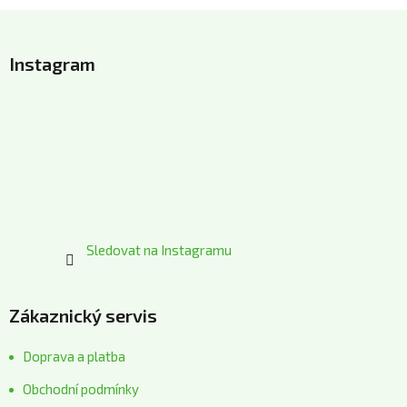
Z
á
Instagram
p
a
t
í
Sledovat na Instagramu
Zákaznický servis
Doprava a platba
Obchodní podmínky