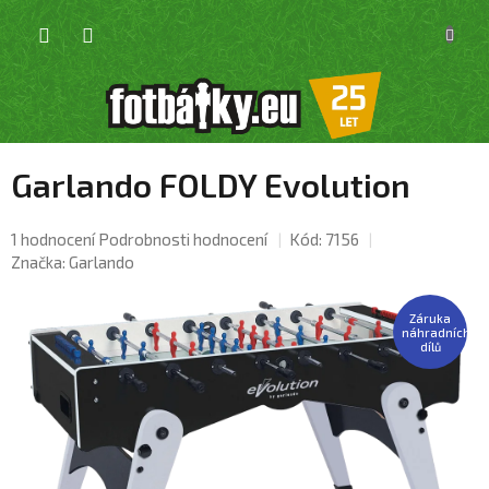
Přejít
NÁKU
na
KOŠÍK
obsah
Garlando FOLDY Evolution
Průměrné
1 hodnocení
Podrobnosti hodnocení
Kód:
7156
hodnocení
Značka:
Garlando
produktu
je
Záruka
4,0
náhradních
dílů
z
5
hvězdiček.