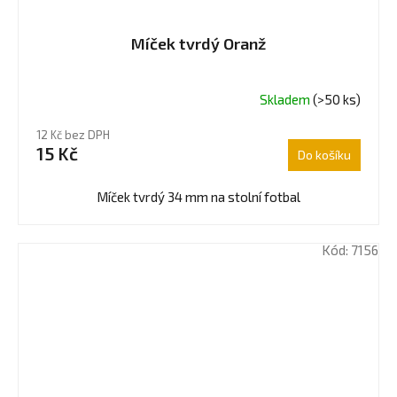
Míček tvrdý Oranž
Skladem
(>50 ks)
Průměrné
hodnocení
12 Kč bez DPH
produktu
15 Kč
Do košíku
je
5,0
z
Míček tvrdý 34 mm na stolní fotbal
5
hvězdiček.
Kód:
7156