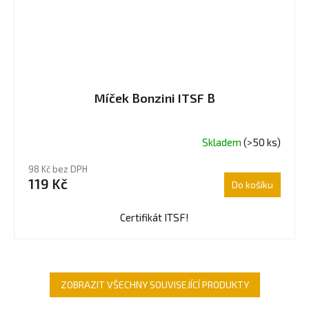
Míček Bonzini ITSF B
Skladem
(>50 ks)
Průměrné
hodnocení
98 Kč bez DPH
produktu
119 Kč
Do košíku
je
5,0
z
Certifikát ITSF!
5
hvězdiček.
ZOBRAZIT VŠECHNY SOUVISEJÍCÍ PRODUKTY