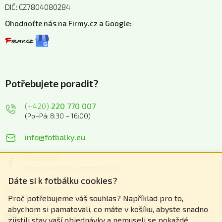
DIČ: CZ7804080284
Ohodnoťte nás na Firmy.cz a Google:
Potřebujete poradit?
(+420)
220 770 007
(Po–Pá: 8:30 – 16:00)
info@fotbalky.eu
Facebook
Vše důležité na jednom místě
Dáte si k fotbálku cookies?
Instagram
Zážitky z našich akcí
Proč potřebujeme váš souhlas? Například pro to,
abychom si pamatovali, co máte v košíku, abyste snadno
Linkedin
zjistili stav vaší objednávky a nemuseli se pokaždé