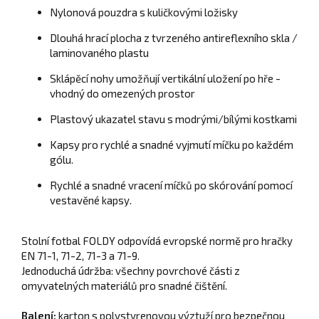
Nylonová pouzdra s kuličkovými ložisky
Dlouhá hrací plocha z tvrzeného antireflexního skla /
laminovaného plastu
Sklápěcí nohy umožňují vertikální uložení po hře -
vhodný do omezených prostor
Plastový ukazatel stavu s modrými/bílými kostkami
Kapsy pro rychlé a snadné vyjmutí míčku po každém
gólu.
Rychlé a snadné vracení míčků po skórování pomocí
vestavěné kapsy.
Stolní fotbal FOLDY odpovídá evropské normě pro hračky
EN 71-1, 71-2, 71-3 a 71-9.
Jednoduchá údržba: všechny povrchové části z
omyvatelných materiálů pro snadné čištění.
Balení:
karton s polystyrenovou výztuží pro bezpečnou