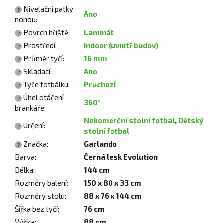
Nivelační patky
?
Ano
nohou
:
Povrch hřiště
:
Laminát
?
Prostředí
:
Indoor (uvnitř budov)
?
Průměr tyčí
:
16 mm
?
Skládací
:
Ano
?
Tyče fotbálku
:
Průchozí
?
Úhel otáčení
?
360°
brankáře
:
Nekomerční stolní fotbal
,
Dětský
Určení
:
?
stolní fotbal
Značka
:
Garlando
?
Barva
:
Černá lesk Evolution
Délka
:
144 cm
Rozměry balení
:
150 x 80 x 33 cm
Rozměry stolu
:
88 x 76 x 144 cm
Šířka bez tyčí
:
76 cm
Výška
:
88 cm