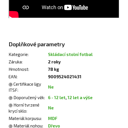
Doplňkové parametry
Kategorie
:
Skládací stolní fotbal
Záruka
:
2 roky
Hmotnost
:
78 kg
EAN
:
9009524021431
Certifikace ligy
?
Ne
ITSF
:
Doporučený věk
:
6 - 12 let
,
12 let a výše
?
Horní tvrzené
?
Ne
krycí sklo
:
Materiál korpusu
:
MDF
Materiál nohou
:
Dřevo
?