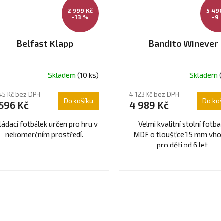
2 999 Kč
5 49
–13 %
–9
Belfast Klapp
Bandito Winever
Skladem
(10 ks)
Skladem
ůměrné
dnocení
45 Kč bez DPH
4 123 Kč bez DPH
oduktu
Do košíku
Do ko
 596 Kč
4 989 Kč
ládací fotbálek určen pro hru v
Velmi kvalitní stolní fotba
nekomerčním prostředí.
MDF o tloušťce 15 mm vh
pro děti od 6 let.
ězdiček.