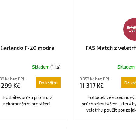
15 12
–25
Garlando F-20 modrá
FAS Match z veletr
Skladem
(1 ks)
Skladem
ůměrné
dnocení
338 Kč bez DPH
9 353 Kč bez DPH
oduktu
Do košíku
Do ko
 299 Kč
11 317 Kč
5
Fotbálek určen pro hru v
Fotbálek ve stavu nový 
nekomerčním prostředí.
průchozími tyčemi, který by
veletrhu použit pouze ja
ězdiček.
doprovodná dekorace. Ideá
volba pro domácí a...