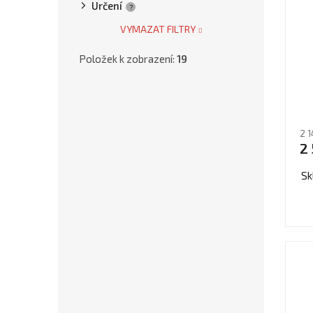
Určení
?
VYMAZAT FILTRY
Položek k zobrazení:
19
Pr
ho
2 1
pr
2
je
4,6
Sk
z
5
hv