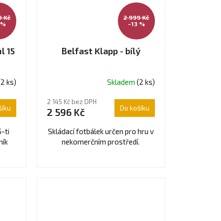
0 Kč
2 999 Kč
 %
–13 %
l 15
Belfast Klapp - bílý
(2 ks)
Skladem
(2 ks)
Průměrné
hodnocení
2 145 Kč bez DPH
produktu
šíku
Do košíku
2 596 Kč
je
4,7
5-ti
Skládací fotbálek určen pro hru v
z
ník
nekomerčním prostředí.
5
hvězdiček.