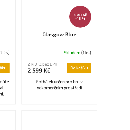
3 011 Kč
–13 %
Glasgow Blue
(2 ks)
Skladem
(1 ks)
Průměrné
hodnocení
2 148 Kč bez DPH
produktu
šíku
Do košíku
2 599 Kč
je
5,0
emáte
Fotbálek určen pro hru v
z
al
nekomerčním prostředí
5
í,
hvězdiček.
é a