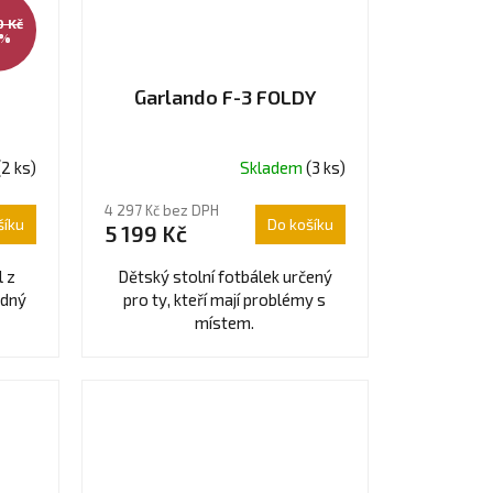
0 Kč
 %
Garlando F-3 FOLDY
(2 ks)
Skladem
(3 ks)
Průměrné
hodnocení
4 297 Kč bez DPH
produktu
šíku
Do košíku
5 199 Kč
je
5,0
l z
Dětský stolní fotbálek určený
z
odný
pro ty, kteří mají problémy s
5
místem.
hvězdiček.