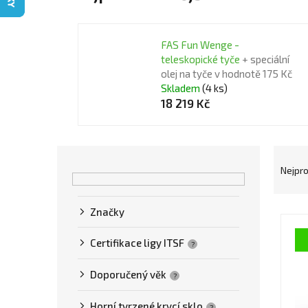
FAS Fun Wenge -
teleskopické tyče
+ speciální
olej na tyče v hodnotě 175 Kč
Skladem
(4 ks)
18 219 Kč
P
Ř
o
a
Nejpr
s
z
t
e
V
Značky
r
n
ý
Certifikace ligy ITSF
a
í
?
p
n
p
i
Doporučený věk
?
n
r
s
Horní tvrzené krycí sklo
?