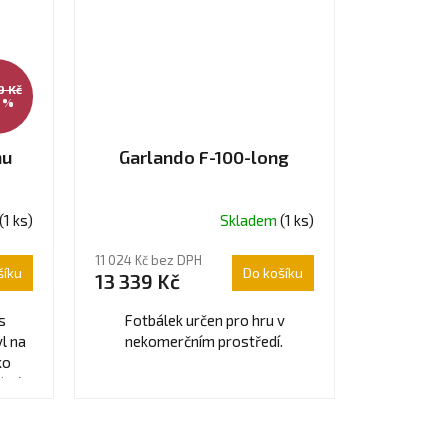
9 Kč
 %
hu
Garlando F-100-long
(1 ks)
Skladem
(1 ks)
Průměrné
hodnocení
11 024 Kč bez DPH
produktu
šíku
Do košíku
13 339 Kč
je
4,5
s
Fotbálek určen pro hru v
z
l na
nekomerčním prostředí.
5
ko
hvězdiček.
lní