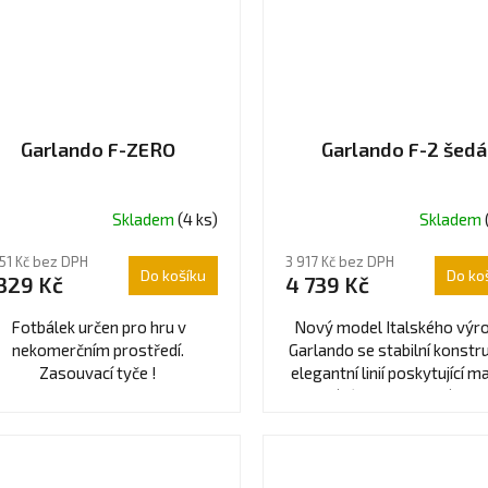
Garlando F-ZERO
Garlando F-2 šedá
Skladem
(4 ks)
Skladem
ůměrné
dnocení
51 Kč bez DPH
3 917 Kč bez DPH
oduktu
Do košíku
Do ko
 329 Kč
4 739 Kč
0
Fotbálek určen pro hru v
Nový model Italského výr
nekomerčním prostředí.
Garlando se stabilní konstru
Zasouvací tyče !
elegantní linií poskytující 
ězdiček.
hráčům skvělou zábavu