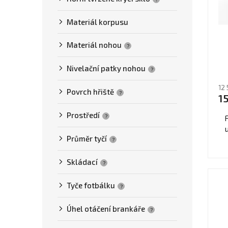
í
o
p
p
d
r
Materiál korpusu
a
u
o
n
k
d
Materiál nohou
?
e
t
u
Nivelační patky nohou
l
ů
Pr
k
?
ho
t
12
pr
Povrch hřiště
?
15
ů
je
5,
Prostředí
?
F
z
5
Průměr tyčí
?
hv
Skládací
?
Tyče fotbálku
?
Úhel otáčení brankáře
?