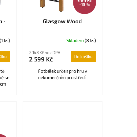
3 011 Kč
–13 %
 -
Glasgow Wood
(1 ks)
Skladem
(8 ks)
Průměrné
hodnocení
2 148 Kč bez DPH
produktu
šíku
Do košíku
2 599 Kč
je
4,5
itě
Fotbálek určen pro hru v
z
pě se
nekomerčním prostředí.
5
 cm
hvězdiček.
.