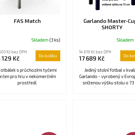
FAS Match
Garlando Master-Cup
SHORTY
Skladem
(3 ks)
Skladem
ůměrné
dnocení
 503 Kč bez DPH
14 619 Kč bez DPH
oduktu
Do košíku
Do ko
 129 Kč
17 689 Kč
0
otbálek s průchozími tyčemi
Jediný stolní fotbal v kval
určen pro hru v nekomerčním
Garlando - vyrobený v Evro
prostředí.
sníženou výšku stolu o 73
ězdiček.
(namísto 88 cm) a
teleskopickými tyčemi,..