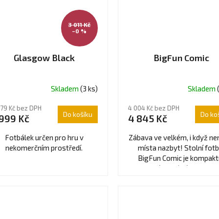
3 011 Kč
–0 %
Glasgow Black
BigFun Comic
Skladem
(3 ks)
Skladem
ůměrné
dnocení
479 Kč bez DPH
4 004 Kč bez DPH
oduktu
Do košíku
Do ko
 999 Kč
4 845 Kč
8
Fotbálek určen pro hru v
Zábava ve velkém, i když n
nekomerčním prostředí.
místa nazbyt! Stolní fotb
BigFun Comic je kompaktn
ězdiček.
stabilní a ideální pro rychl
napínavé zápasy...