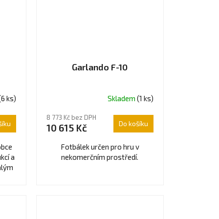
Garlando F-10
(6 ks)
Skladem
(1 ks)
Průměrné
hodnocení
8 773 Kč bez DPH
produktu
šíku
Do košíku
10 615 Kč
je
4,5
obce
Fotbálek určen pro hru v
z
kcí a
nekomerčním prostředí.
5
malým
hvězdiček.
.