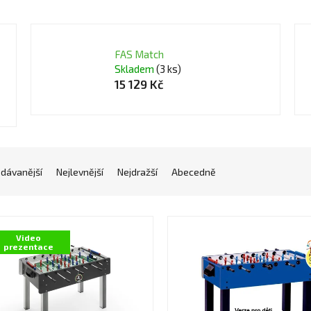
FAS Match
Skladem
(3 ks)
15 129 Kč
odávanější
Nejlevnější
Nejdražší
Abecedně
Video
prezentace