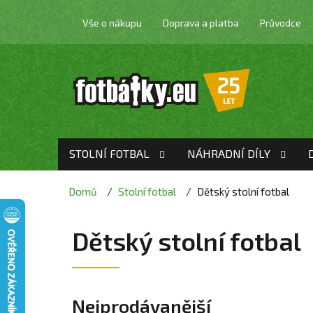
Přejít
na
Vše o nákupu
Doprava a platba
Průvodce
obsah
STOLNÍ FOTBAL
NÁHRADNÍ DÍLY
Domů
Stolní fotbal
Dětský stolní fotbal
Dětský stolní fotbal
Nejprodávanější