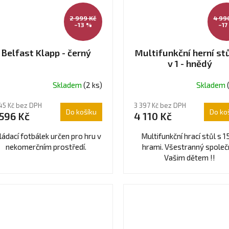
2 999 Kč
4 99
–13 %
–17
Belfast Klapp - černý
Multifunkční herní stů
v 1 - hnědý
Skladem
(2 ks)
Skladem
45 Kč bez DPH
3 397 Kč bez DPH
Do košíku
Do ko
 596 Kč
4 110 Kč
ládací fotbálek určen pro hru v
Multifunkční hrací stůl s 1
nekomerčním prostředí.
hrami. Všestranný společ
Vašim dětem !!