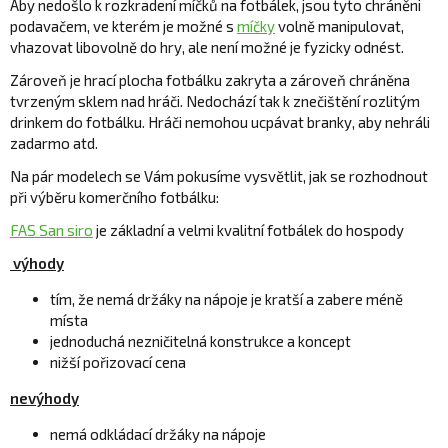
Aby nedošlo k rozkradení míčků na fotbálek, jsou tyto chráněni
podavačem, ve kterém je možné s
míčky
volně manipulovat,
vhazovat libovolně do hry, ale není možné je fyzicky odnést.
Zároveň je hrací plocha fotbálku zakryta a zároveň chráněna
tvrzeným sklem nad hráči. Nedochází tak k znečištění rozlitým
drinkem do fotbálku. Hráči nemohou ucpávat branky, aby nehráli
zadarmo atd.
Na pár modelech se Vám pokusíme vysvětlit, jak se rozhodnout
při výběru komerčního fotbálku:
FAS San siro
je základní a velmi kvalitní fotbálek do hospody
výhody
tím, že nemá držáky na nápoje je kratší a zabere méně
místa
jednoduchá nezničitelná konstrukce a koncept
nižší pořizovací cena
nevýhody
nemá odkládací držáky na nápoje