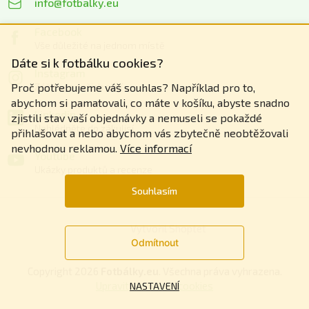
info@fotbalky.eu
Facebook
Vše důležité na jednom místě
Dáte si k fotbálku cookies?
Instagram
Zážitky z našich akcí
Proč potřebujeme váš souhlas? Například pro to,
abychom si pamatovali, co máte v košíku, abyste snadno
Linkedin
zjistili stav vaší objednávky a nemuseli se pokaždé
Nahlédněte do zákulisí
přihlašovat a nebo abychom vás zbytečně neobtěžovali
nevhodnou reklamou.
Více informací
Youtube
Ukázky produktů a recenze
Souhlasím
Vytvořil Shoptet
Odmítnout
Copyright 2026
Fotbálky.eu
. Všechna práva vyhrazena.
Upravit nastavení cookies
NASTAVENÍ