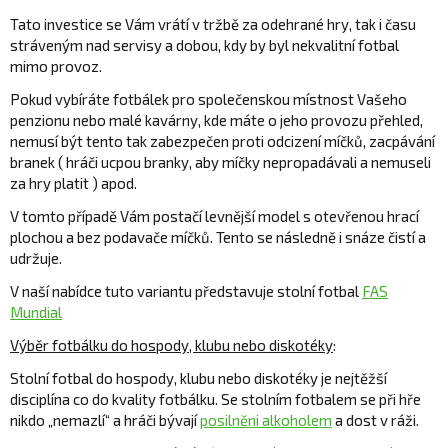
Tato investice se Vám vrátí v tržbě za odehrané hry, tak i času
stráveným nad servisy a dobou, kdy by byl nekvalitní fotbal
mimo provoz.
Pokud vybíráte fotbálek pro společenskou místnost Vašeho
penzionu nebo malé kavárny, kde máte o jeho provozu přehled,
nemusí být tento tak zabezpečen proti odcizení míčků, zacpávání
branek ( hráči ucpou branky, aby míčky nepropadávali a nemuseli
za hry platit ) apod.
V tomto případě Vám postačí levnější model s otevřenou hrací
plochou a bez podavače míčků. Tento se následně i snáze čistí a
udržuje.
V naší nabídce tuto variantu představuje stolní fotbal
FAS
Mundial
Výběr fotbálku do hospody, klubu nebo diskotéky
:
Stolní fotbal do hospody, klubu nebo diskotéky je nejtěžší
disciplína co do kvality fotbálku. Se stolním fotbalem se při hře
nikdo „nemazlí“ a hráči bývají
posilněni alkoholem
a dost v ráži.