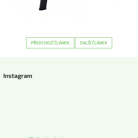
PŘEDCHOZÍ ČLÁNEK
DALŠÍ ČLÁNEK
Z
á
Instagram
p
a
t
í