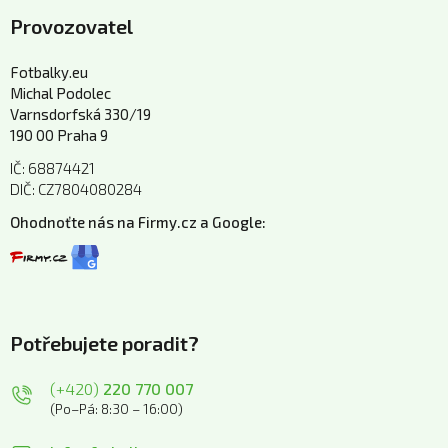
Provozovatel
Fotbalky.eu
Michal Podolec
Varnsdorfská 330/19
190 00 Praha 9
IČ: 68874421
DIČ: CZ7804080284
Ohodnoťte nás na Firmy.cz a Google:
Potřebujete poradit?
(+420)
220 770 007
(Po–Pá: 8:30 – 16:00)