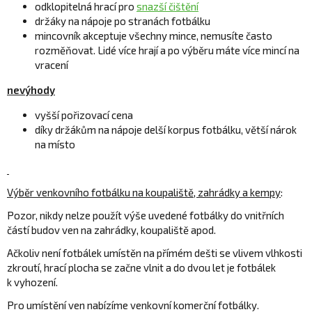
odklopitelná hrací pro
snazší čištění
držáky na nápoje po stranách fotbálku
mincovník akceptuje všechny mince, nemusíte často
rozměňovat. Lidé více hrají a po výběru máte více mincí na
vracení
nevýhody
vyšší pořizovací cena
díky držákům na nápoje delší korpus fotbálku, větší nárok
na místo
Výběr venkovního fotbálku na koupaliště, zahrádky a kempy
:
Pozor, nikdy nelze použít výše uvedené fotbálky do vnitřních
částí budov ven na zahrádky, koupaliště apod.
Ačkoliv není fotbálek umístěn na přímém dešti se vlivem vlhkosti
zkroutí, hrací plocha se začne vlnit a do dvou let je fotbálek
k vyhození.
Pro umístění ven nabízíme venkovní komerční fotbálky.