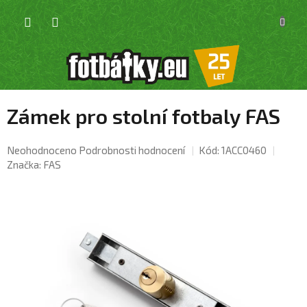
Přejít
NÁKU
na
KOŠÍK
obsah
Zámek pro stolní fotbaly FAS
Průměrné
Neohodnoceno
Podrobnosti hodnocení
Kód:
1ACC0460
hodnocení
Značka:
FAS
produktu
je
0,0
z
5
hvězdiček.