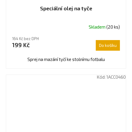
Speciální olej na tyče
Skladem
(20 ks)
Průměrné
hodnocení
164 Kč bez DPH
produktu
199 Kč
Do košíku
je
5,0
z
Sprej na mazání tyčí ke stolnímu fotbalu
5
hvězdiček.
Kód:
1ACC0460