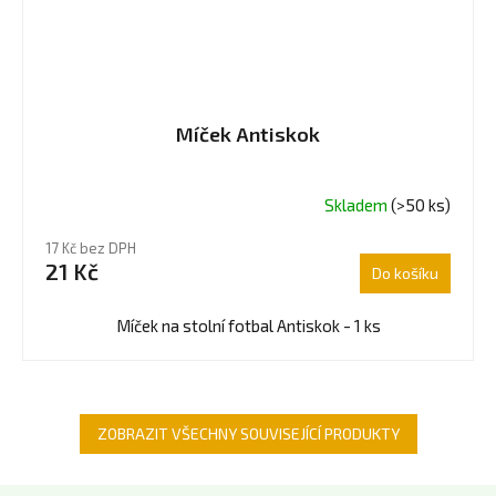
Míček Antiskok
Skladem
(>50 ks)
Průměrné
hodnocení
17 Kč bez DPH
produktu
21 Kč
Do košíku
je
5,0
z
Míček na stolní fotbal Antiskok - 1 ks
5
hvězdiček.
ZOBRAZIT VŠECHNY SOUVISEJÍCÍ PRODUKTY