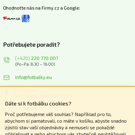
Ohodnoťte nás na Firmy.cz a Google:
Potřebujete poradit?
(+420)
220 770 007
(Po–Pá: 8:30 – 16:00)
info@fotbalky.eu
Facebook
Vše důležité na jednom místě
Dáte si k fotbálku cookies?
Instagram
Zážitky z našich akcí
Proč potřebujeme váš souhlas? Například pro to,
abychom si pamatovali, co máte v košíku, abyste snadno
Linkedin
zjistili stav vaší objednávky a nemuseli se pokaždé
Nahlédněte do zákulisí
přihlašovat a nebo abychom vás zbytečně neobtěžovali