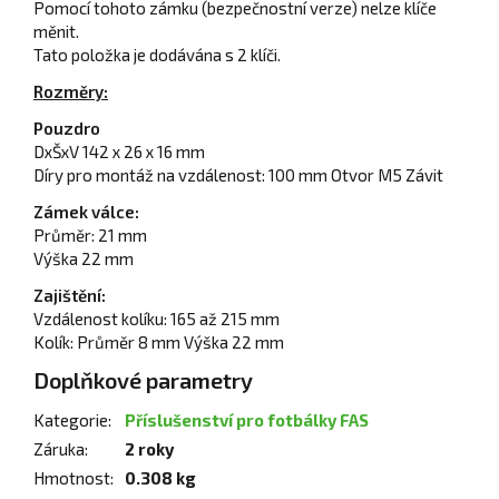
Pomocí tohoto zámku (bezpečnostní verze) nelze klíče
měnit.
Tato položka je dodávána s 2 klíči.
Rozměry:
Pouzdro
DxŠxV 142 x 26 x 16 mm
Díry pro montáž na vzdálenost: 100 mm Otvor M5 Závit
Zámek válce:
Průměr: 21 mm
Výška 22 mm
Zajištění:
Vzdálenost kolíku: 165 až 215 mm
Kolík: Průměr 8 mm Výška 22 mm
Doplňkové parametry
Kategorie
:
Příslušenství pro fotbálky FAS
Záruka
:
2 roky
Hmotnost
:
0.308 kg