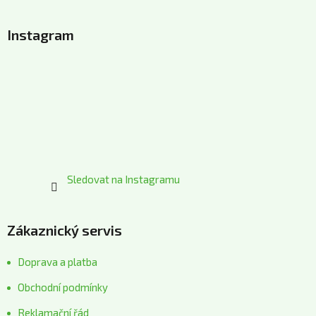
Z
á
Instagram
p
a
t
í
Sledovat na Instagramu
Zákaznický servis
Doprava a platba
Obchodní podmínky
Reklamační řád