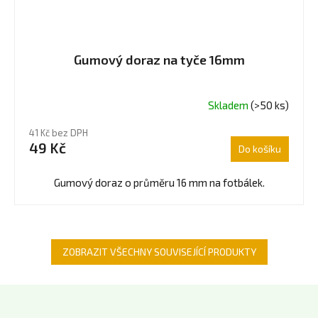
Gumový doraz na tyče 16mm
Skladem
(>50 ks)
Průměrné
hodnocení
41 Kč bez DPH
produktu
49 Kč
Do košíku
je
5,0
z
Gumový doraz o průměru 16 mm na fotbálek.
5
hvězdiček.
ZOBRAZIT VŠECHNY SOUVISEJÍCÍ PRODUKTY
Z
á