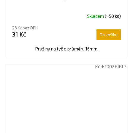
Skladem
(>50 ks)
Průměrné
hodnocení
26 Kč bez DPH
produktu
31 Kč
Do košíku
je
4,0
z
Pružina na tyč o průměru 16mm.
5
hvězdiček.
Kód:
1002PIBL2