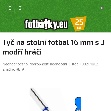
Přejít
NÁKU
na
KOŠÍK
obsah
Tyč na stolní fotbal 16 mm s 3
modří hráči
Průměrné
Neohodnoceno
Podrobnosti hodnocení
Kód:
1002PIBL2
hodnocení
Značka:
RETA
produktu
je
0,0
z
5
hvězdiček.