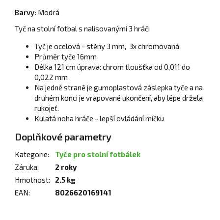
Barvy:
Modrá
Tyč na stolní fotbal s nalisovanými 3 hráči
Tyč je ocelová - stěny 3 mm, 3x chromovaná
Průměr tyče 16mm
Délka 121 cm úprava: chrom tloušťka od 0,011 do
0,022 mm
Na jedné straně je gumoplastová záslepka tyče a na
druhém konci je vrapované ukončení, aby lépe držela
rukojeť.
Kulatá noha hráče - lepší ovládání míčku
Doplňkové parametry
Kategorie
:
Tyče pro stolní fotbálek
Záruka
:
2 roky
Hmotnost
:
2.5 kg
EAN
:
8026620169141