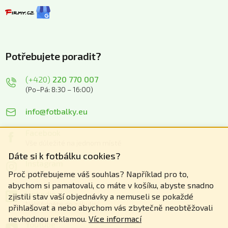
Potřebujete poradit?
(+420)
220 770 007
(Po–Pá: 8:30 – 16:00)
info@fotbalky.eu
Facebook
Vše důležité na jednom místě
Dáte si k fotbálku cookies?
Instagram
Zážitky z našich akcí
Proč potřebujeme váš souhlas? Například pro to,
abychom si pamatovali, co máte v košíku, abyste snadno
Linkedin
zjistili stav vaší objednávky a nemuseli se pokaždé
Nahlédněte do zákulisí
přihlašovat a nebo abychom vás zbytečně neobtěžovali
nevhodnou reklamou.
Více informací
Youtube