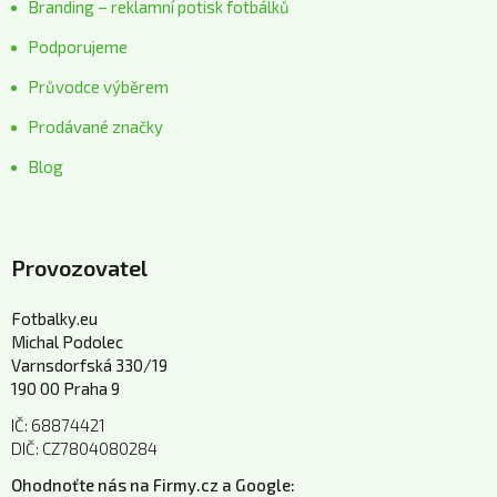
Branding – reklamní potisk fotbálků
Podporujeme
Průvodce výběrem
Prodávané značky
Blog
Provozovatel
Fotbalky.eu
Michal Podolec
Varnsdorfská 330/19
190 00 Praha 9
IČ: 68874421
DIČ: CZ7804080284
Ohodnoťte nás na Firmy.cz a Google: