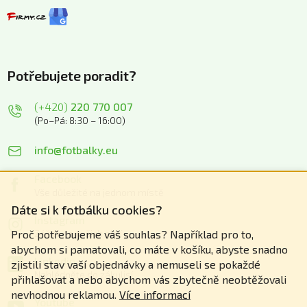
Potřebujete poradit?
(+420)
220 770 007
(Po–Pá: 8:30 – 16:00)
info@fotbalky.eu
Facebook
Vše důležité na jednom místě
Dáte si k fotbálku cookies?
Instagram
Zážitky z našich akcí
Proč potřebujeme váš souhlas? Například pro to,
abychom si pamatovali, co máte v košíku, abyste snadno
Linkedin
zjistili stav vaší objednávky a nemuseli se pokaždé
Nahlédněte do zákulisí
přihlašovat a nebo abychom vás zbytečně neobtěžovali
nevhodnou reklamou.
Více informací
Youtube