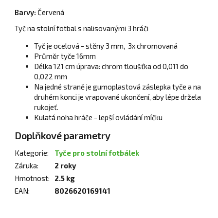
Barvy:
Červená
Tyč na stolní fotbal s nalisovanými 3 hráči
Tyč je ocelová - stěny 3 mm, 3x chromovaná
Průměr tyče 16mm
Délka 121 cm úprava: chrom tloušťka od 0,011 do
0,022 mm
Na jedné straně je gumoplastová záslepka tyče a na
druhém konci je vrapované ukončení, aby lépe držela
rukojeť.
Kulatá noha hráče - lepší ovládání míčku
Doplňkové parametry
Kategorie
:
Tyče pro stolní fotbálek
Záruka
:
2 roky
Hmotnost
:
2.5 kg
EAN
:
8026620169141