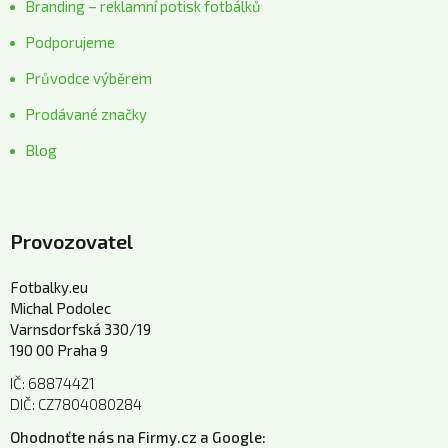
Branding – reklamní potisk fotbálků
Podporujeme
Průvodce výběrem
Prodávané značky
Blog
Provozovatel
Fotbalky.eu
Michal Podolec
Varnsdorfská 330/19
190 00 Praha 9
IČ: 68874421
DIČ: CZ7804080284
Ohodnoťte nás na Firmy.cz a Google: