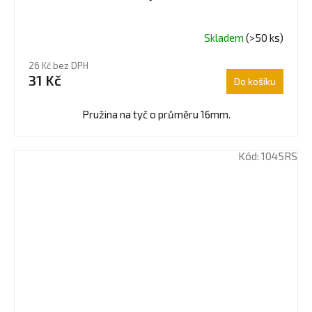
Skladem
(>50 ks)
Průměrné
hodnocení
26 Kč bez DPH
produktu
31 Kč
Do košíku
je
4,0
z
Pružina na tyč o průměru 16mm.
5
hvězdiček.
Kód:
1045RS