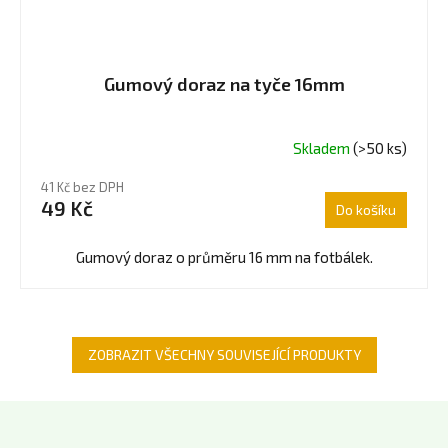
Gumový doraz na tyče 16mm
Skladem
(>50 ks)
Průměrné
hodnocení
41 Kč bez DPH
produktu
49 Kč
Do košíku
je
5,0
z
Gumový doraz o průměru 16 mm na fotbálek.
5
hvězdiček.
ZOBRAZIT VŠECHNY SOUVISEJÍCÍ PRODUKTY
Z
á