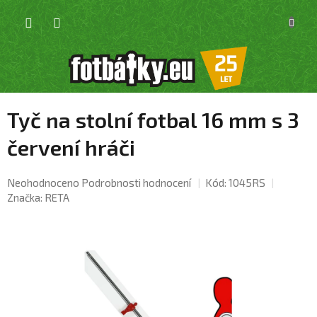
Přejít
NÁKU
na
KOŠÍK
obsah
Tyč na stolní fotbal 16 mm s 3
červení hráči
Průměrné
Neohodnoceno
Podrobnosti hodnocení
Kód:
1045RS
hodnocení
Značka:
RETA
produktu
je
0,0
z
5
hvězdiček.