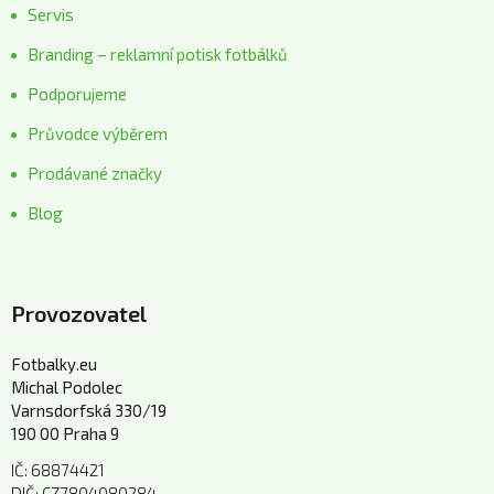
Servis
Branding – reklamní potisk fotbálků
Podporujeme
Průvodce výběrem
Prodávané značky
Blog
Provozovatel
Fotbalky.eu
Michal Podolec
Varnsdorfská 330/19
190 00 Praha 9
IČ: 68874421
DIČ: CZ7804080284