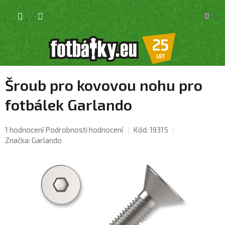
Přejít
NÁKU
na
KOŠÍK
obsah
Šroub pro kovovou nohu pro
fotbálek Garlando
Průměrné
1 hodnocení
Podrobnosti hodnocení
Kód:
19315
hodnocení
Značka:
Garlando
produktu
je
4,0
z
5
hvězdiček.