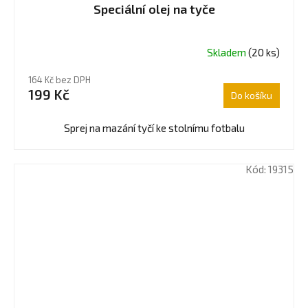
Speciální olej na tyče
Skladem
(20 ks)
Průměrné
hodnocení
164 Kč bez DPH
produktu
199 Kč
Do košíku
je
5,0
z
Sprej na mazání tyčí ke stolnímu fotbalu
5
hvězdiček.
Kód:
19315