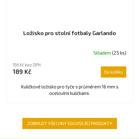
Ložisko pro stolní fotbaly Garlando
Skladem
(25 ks)
Průměrné
hodnocení
156 Kč bez DPH
produktu
189 Kč
Do košíku
je
4,5
z
Kuličkové ložisko pro tyče s průměrem 16 mm s
5
ocelovími kuličkami.
hvězdiček.
ZOBRAZIT VŠECHNY SOUVISEJÍCÍ PRODUKTY