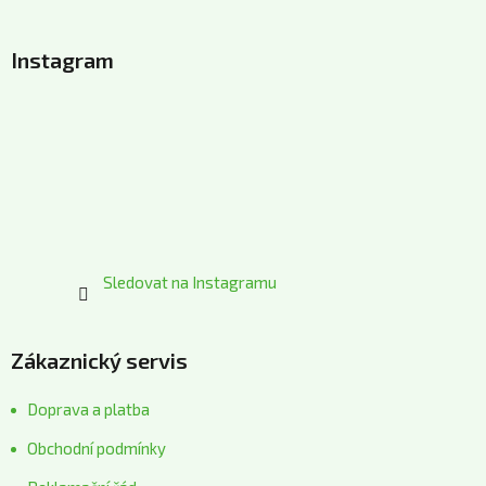
Z
á
Instagram
p
a
t
í
Sledovat na Instagramu
Zákaznický servis
Doprava a platba
Obchodní podmínky