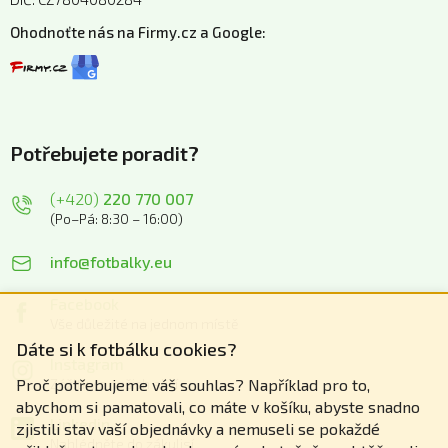
Ohodnoťte nás na Firmy.cz a Google:
Potřebujete poradit?
(+420)
220 770 007
(Po–Pá: 8:30 – 16:00)
info@fotbalky.eu
Facebook
Vše důležité na jednom místě
Dáte si k fotbálku cookies?
Instagram
Zážitky z našich akcí
Proč potřebujeme váš souhlas? Například pro to,
abychom si pamatovali, co máte v košíku, abyste snadno
Linkedin
zjistili stav vaší objednávky a nemuseli se pokaždé
Nahlédněte do zákulisí