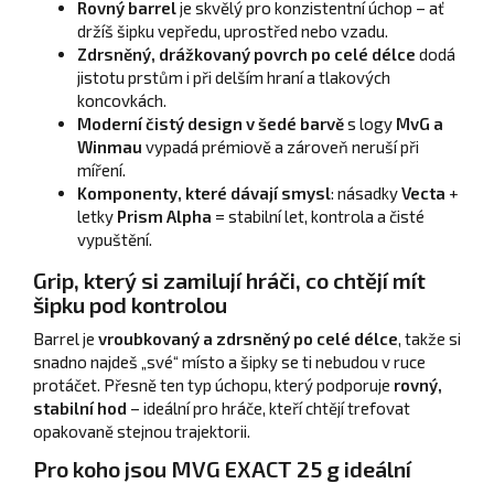
Rovný barrel
je skvělý pro konzistentní úchop – ať
držíš šipku vepředu, uprostřed nebo vzadu.
Zdrsněný, drážkovaný povrch po celé délce
dodá
jistotu prstům i při delším hraní a tlakových
koncovkách.
Moderní čistý design v šedé barvě
s logy
MvG a
Winmau
vypadá prémiově a zároveň neruší při
míření.
Komponenty, které dávají smysl
: násadky
Vecta
+
letky
Prism Alpha
= stabilní let, kontrola a čisté
vypuštění.
Grip, který si zamilují hráči, co chtějí mít
šipku pod kontrolou
Barrel je
vroubkovaný a zdrsněný po celé délce
, takže si
snadno najdeš „své“ místo a šipky se ti nebudou v ruce
protáčet. Přesně ten typ úchopu, který podporuje
rovný,
stabilní hod
– ideální pro hráče, kteří chtějí trefovat
opakovaně stejnou trajektorii.
Pro koho jsou MVG EXACT 25 g ideální