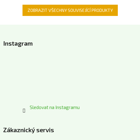
ZOBRAZIT VŠECHNY SOUVISEJÍCÍ PRODUKTY
Z
á
Instagram
p
a
t
í
Sledovat na Instagramu
Zákaznický servis