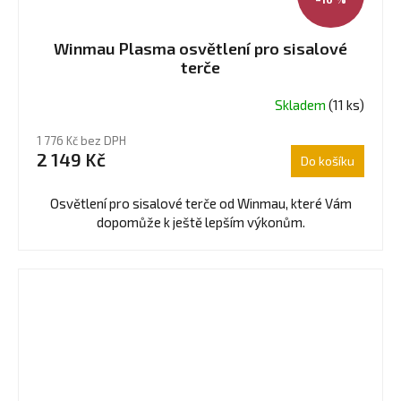
Winmau Plasma osvětlení pro sisalové
terče
Skladem
(11 ks)
Průměrné
hodnocení
1 776 Kč bez DPH
produktu
2 149 Kč
Do košíku
je
5,0
z
Osvětlení pro sisalové terče od Winmau, které Vám
5
dopomůže k ještě lepším výkonům.
hvězdiček.