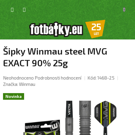
Přejít
NÁKU
na
KOŠÍK
obsah
Šipky Winmau steel MVG
EXACT 90% 25g
Průměrné
Neohodnoceno
Podrobnosti hodnocení
Kód:
1468-25
hodnocení
Značka:
Winmau
produktu
je
Novinka
0,0
z
5
hvězdiček.