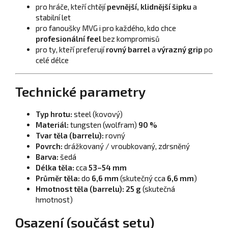
pro hráče, kteří chtějí
pevnější, klidnější šipku
a
stabilní let
pro fanoušky MVG i pro každého, kdo chce
profesionální feel
bez kompromisů
pro ty, kteří preferují
rovný barrel
a
výrazný grip
po
celé délce
Technické parametry
Typ hrotu:
steel (kovový)
Materiál:
tungsten (wolfram)
90 %
Tvar těla (barrelu):
rovný
Povrch:
drážkovaný / vroubkovaný, zdrsněný
Barva:
šedá
Délka těla:
cca
53–54 mm
Průměr těla:
do
6,6 mm
(skutečný cca
6,6 mm
)
Hmotnost těla (barrelu):
25 g
(skutečná
hmotnost)
Osazení (součást setu)