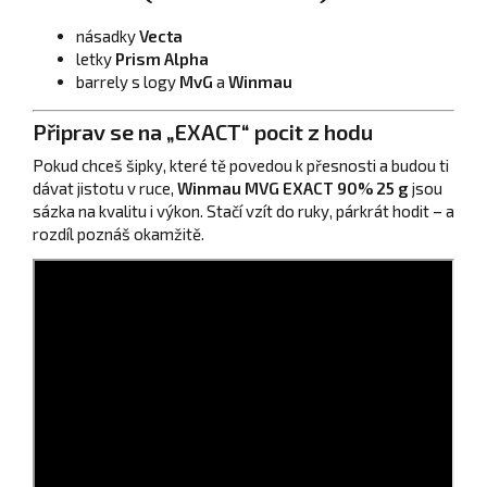
násadky
Vecta
letky
Prism Alpha
barrely s logy
MvG
a
Winmau
Připrav se na „EXACT“ pocit z hodu
Pokud chceš šipky, které tě povedou k přesnosti a budou ti
dávat jistotu v ruce,
Winmau MVG EXACT 90% 25 g
jsou
sázka na kvalitu i výkon. Stačí vzít do ruky, párkrát hodit – a
rozdíl poznáš okamžitě.