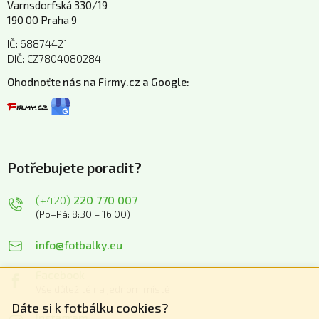
Varnsdorfská 330/19
190 00 Praha 9
IČ: 68874421
DIČ: CZ7804080284
Ohodnoťte nás na Firmy.cz a Google:
Potřebujete poradit?
(+420)
220 770 007
(Po–Pá: 8:30 – 16:00)
info@fotbalky.eu
Facebook
Vše důležité na jednom místě
Dáte si k fotbálku cookies?
Instagram