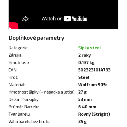
Doplňkové parametry
Kategorie
:
Šipky steel
Záruka
:
2 roky
Hmotnost
:
0.137 kg
EAN
:
5023231014733
Hrot
:
Steel
Materiál
:
Wolfram 90%
Hmotnost šipky (+ násadka a letka)
:
27 g
Délka Těla šipky
:
53 mm
Průměr Barrelu
:
6.40 mm
Tvar barelu
:
Rovný (Stright)
Váha barelu bez hrotu
:
25 g