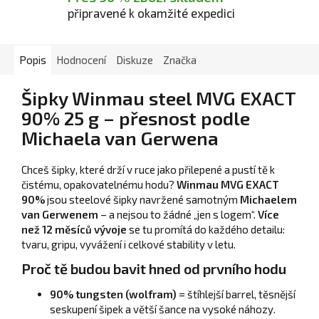
připravené k okamžité expedici
Popis
Hodnocení
Diskuze
Značka
Šipky Winmau steel MVG EXACT
90% 25 g – přesnost podle
Michaela van Gerwena
Chceš šipky, které drží v ruce jako přilepené a pustí tě k
čistému, opakovatelnému hodu?
Winmau MVG EXACT
90%
jsou steelové šipky navržené samotným
Michaelem
van Gerwenem
– a nejsou to žádné „jen s logem“.
Více
než 12 měsíců vývoje
se tu promítá do každého detailu:
tvaru, gripu, vyvážení i celkové stability v letu.
Proč tě budou bavit hned od prvního hodu
90% tungsten (wolfram)
= štíhlejší barrel, těsnější
seskupení šipek a větší šance na vysoké náhozy.