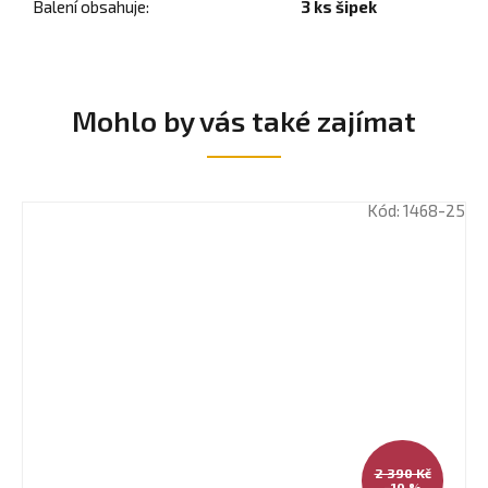
Balení obsahuje
:
3 ks šipek
Mohlo by vás také zajímat
Kód:
1468-25
2 390 Kč
–10 %