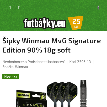
Přejít
NÁKU
na
KOŠÍK
obsah
Šipky Winmau MvG Signature
Edition 90% 18g soft
Průměrné
Neohodnoceno
Podrobnosti hodnocení
Kód:
2506-18
hodnocení
Značka:
Winmau
produktu
je
Novinka
0,0
z
5
hvězdiček.