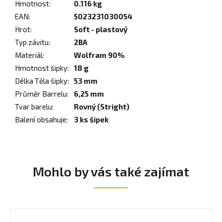
Hmotnost
:
0.116 kg
EAN
:
5023231030054
Hrot
:
Soft - plastový
Typ závitu
:
2BA
Materiál
:
Wolfram 90%
Hmotnost šipky
:
18 g
Délka Těla šipky
:
53 mm
Průměr Barrelu
:
6,25 mm
Tvar barelu
:
Rovný (Stright)
Balení obsahuje
:
3 ks šipek
Mohlo by vás také zajímat