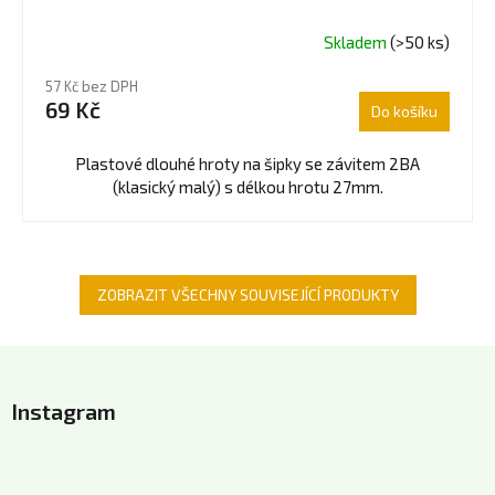
Skladem
(>50 ks)
57 Kč bez DPH
69 Kč
Do košíku
Plastové dlouhé hroty na šipky se závitem 2BA
(klasický malý) s délkou hrotu 27mm.
ZOBRAZIT VŠECHNY SOUVISEJÍCÍ PRODUKTY
Z
á
Instagram
p
a
t