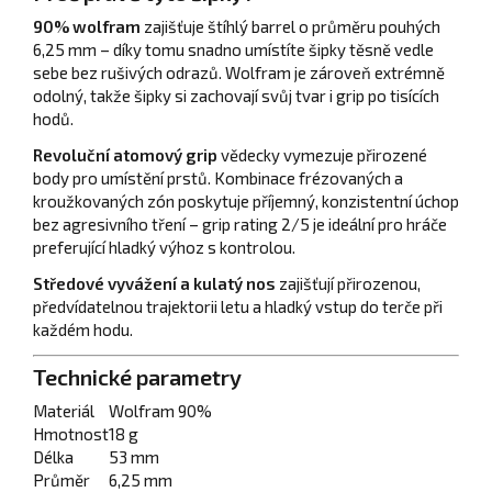
90% wolfram
zajišťuje štíhlý barrel o průměru pouhých
6,25 mm – díky tomu snadno umístíte šipky těsně vedle
sebe bez rušivých odrazů. Wolfram je zároveň extrémně
odolný, takže šipky si zachovají svůj tvar i grip po tisících
hodů.
Revoluční atomový grip
vědecky vymezuje přirozené
body pro umístění prstů. Kombinace frézovaných a
kroužkovaných zón poskytuje příjemný, konzistentní úchop
bez agresivního tření – grip rating 2/5 je ideální pro hráče
preferující hladký výhoz s kontrolou.
Středové vyvážení a kulatý nos
zajišťují přirozenou,
předvídatelnou trajektorii letu a hladký vstup do terče při
každém hodu.
Technické parametry
Materiál
Wolfram 90%
Hmotnost
18 g
Délka
53 mm
Průměr
6,25 mm