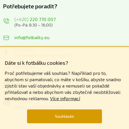
Potřebujete poradit?
(+420)
220 770 007
(Po–Pá: 8:30 – 16:00)
info@fotbalky.eu
Facebook
Vše důležité na jednom místě
Dáte si k fotbálku cookies?
Instagram
Zážitky z našich akcí
Proč potřebujeme váš souhlas? Například pro to,
abychom si pamatovali, co máte v košíku, abyste snadno
Linkedin
zjistili stav vaší objednávky a nemuseli se pokaždé
Nahlédněte do zákulisí
přihlašovat a nebo abychom vás zbytečně neobtěžovali
nevhodnou reklamou.
Více informací
Youtube
Ukázky produktů a recenze
Souhlasím