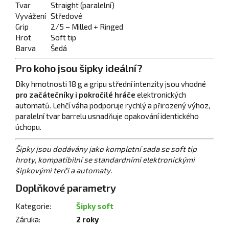
Tvar
Straight (paralelní)
Vyvážení
Středové
Grip
2/5 – Milled + Ringed
Hrot
Soft tip
Barva
Šedá
Pro koho jsou šipky ideální?
Díky hmotnosti 18 g a gripu střední intenzity jsou vhodné
pro začátečníky i pokročilé hráče
elektronických
automatů. Lehčí váha podporuje rychlý a přirozený výhoz,
paralelní tvar barrelu usnadňuje opakování identického
úchopu.
Šipky jsou dodávány jako kompletní sada se soft tip
hroty, kompatibilní se standardními elektronickými
šipkovými terči a automaty.
Doplňkové parametry
Kategorie
:
Šipky soft
Záruka
:
2 roky