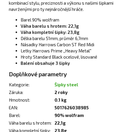
kombinací stylu, preciznosti a výkonu s našimi šipkami
navrženými pro ty nejnáročnější hráče.
Barel 90% wolfram
Váha barelu s hrotem: 22,1g
Váha kompletní šipky: 23,8g
Délka barelu 51mm, průměr 6,7mm
Násadky Harrows Carbon ST Red Midi
Letky Harrows Prime ,,Heavy Metal"
Hroty Standard Black ocelové, lisované
Balení obsahuje 3 šipky
Doplňkové parametry
Kategorie
:
Šipky steel
Záruka
:
2 roky
Hmotnost
:
0.1 kg
EAN
:
5017626038985
Barel
:
90% wolfram
Váha barelu s hrotem
:
22,1g
Váha kompletní šipky
:
23,8g