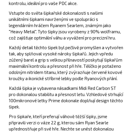
kontrolu, ideální pro vaše PDC akce.
Vstupte do světa šipkařské dokonalosti s našimi
unikátními šipkami navrženými ve spolupráci s
legendárním hráčem Ryanem Searlem, známým jako
"Heavy Metal". Tyto šipky jsou vyrobeny z 90% wolframu,
což zajišťuje optimální váhu a vyvážení pro precizní hru.
Každý detail těchto šipek byl pečlivě promyšlen a vytvořen
tak, aby splňoval vysoké nároky šipkařů. Jejich vpředu
zúžený barel a grip s velkou přilnavostí poskytují šipkařům
maximální kontrolu a přesnost při hře. Tělíčko je potaženo
odolným nitridem titanu, který zvýrazňuje červené kovové
kroužky a ikonické stříbrné lebky podle Ryanových přání.
Každá šipka je vybavena násadkami Midi Red Carbon ST
pro dokonalou stabilitu a přesnost letu. Vzhledově strhující
100mikronové letky Prime dokonale doplňují design těchto
šipek.
Pro šipkaře, kteří preferují váhově těžší šipky, jsme
připravili verzi o váze 22 g, kterou sám Ryan Searle
upřednostňuje při své hře. Nechte se unést dokonalou