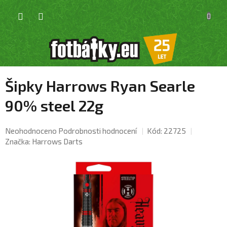
Přejít
NÁKU
na
KOŠÍK
obsah
Šipky Harrows Ryan Searle
90% steel 22g
Průměrné
Neohodnoceno
Podrobnosti hodnocení
Kód:
22725
hodnocení
Značka:
Harrows Darts
produktu
je
0,0
z
5
hvězdiček.