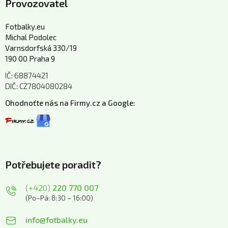
Provozovatel
Fotbalky.eu
Michal Podolec
Varnsdorfská 330/19
190 00 Praha 9
IČ: 68874421
DIČ: CZ7804080284
Ohodnoťte nás na Firmy.cz a Google:
Potřebujete poradit?
(+420)
220 770 007
(Po–Pá: 8:30 – 16:00)
info@fotbalky.eu