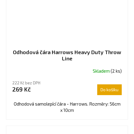
Odhodová čára Harrows Heavy Duty Throw
Line
Skladem
(2 ks)
222 Kč bez DPH
269 Kč
Do košíku
Odhodová samolepící čára - Harrows. Rozměry: 56cm
x 10cm