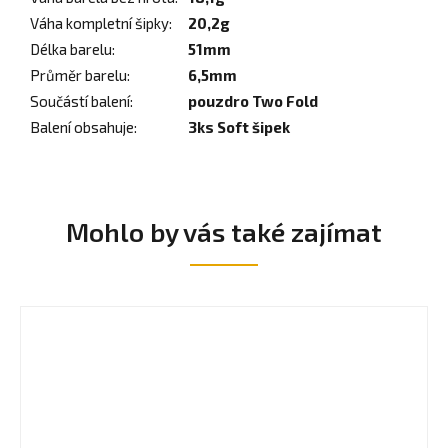
Váha kompletní šipky
:
20,2g
Délka barelu
:
51mm
Průměr barelu
:
6,5mm
Součástí balení
:
pouzdro Two Fold
Balení obsahuje
:
3ks Soft šipek
Mohlo by vás také zajímat