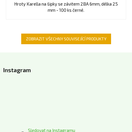
Hroty Karella na šipky se závitem 2BA 6mm, délka 25
mm - 100 ks černé.
ZOBRAZIT VŠECHNY SOUVISEJÍCÍ PRODUKTY
Z
á
Instagram
p
a
t
í
Sledovat na Instagramu