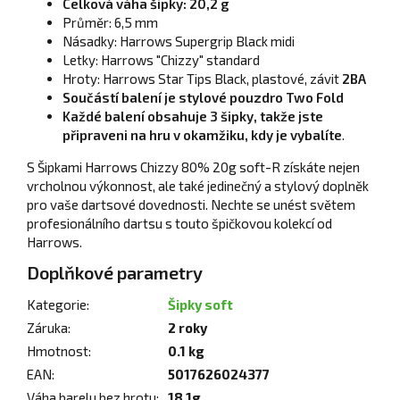
Celková váha šipky: 20,2 g
Průměr: 6,5 mm
Násadky: Harrows Supergrip Black midi
Letky: Harrows "Chizzy" standard
Hroty: Harrows Star Tips Black, plastové, závit
2BA
Součástí balení je stylové pouzdro Two Fold
Každé balení obsahuje 3 šipky, takže jste
připraveni na hru v okamžiku, kdy je vybalíte
.
S Šipkami Harrows Chizzy 80% 20g soft-R získáte nejen
vrcholnou výkonnost, ale také jedinečný a stylový doplněk
pro vaše dartsové dovednosti. Nechte se unést světem
profesionálního dartsu s touto špičkovou kolekcí od
Harrows.
Doplňkové parametry
Kategorie
:
Šipky soft
Záruka
:
2 roky
Hmotnost
:
0.1 kg
EAN
:
5017626024377
Váha barelu bez hrotu
:
18,1g