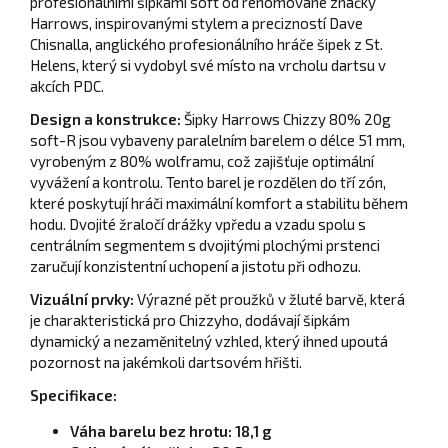
profesionálními šipkami soft od renomované značky
Harrows, inspirovanými stylem a precizností Dave
Chisnalla, anglického profesionálního hráče šipek z St.
Helens, který si vydobyl své místo na vrcholu dartsu v
akcích PDC.
Design a konstrukce:
Šipky Harrows Chizzy 80% 20g
soft-R jsou vybaveny paralelním barelem o délce 51 mm,
vyrobeným z 80% wolframu, což zajišťuje optimální
vyvážení a kontrolu. Tento barel je rozdělen do tří zón,
které poskytují hráči maximální komfort a stabilitu během
hodu. Dvojité žraločí drážky vpředu a vzadu spolu s
centrálním segmentem s dvojitými plochými prstenci
zaručují konzistentní uchopení a jistotu při odhozu.
Vizuální prvky:
Výrazné pět proužků v žluté barvě, která
je charakteristická pro Chizzyho, dodávají šipkám
dynamický a nezaměnitelný vzhled, který ihned upoutá
pozornost na jakémkoli dartsovém hřišti.
Specifikace:
Váha barelu bez hrotu: 18,1 g