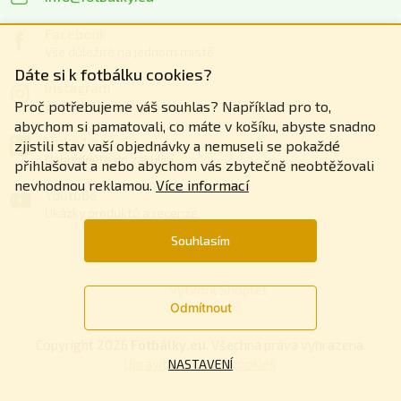
Facebook
Vše důležité na jednom místě
Dáte si k fotbálku cookies?
Instagram
Zážitky z našich akcí
Proč potřebujeme váš souhlas? Například pro to,
abychom si pamatovali, co máte v košíku, abyste snadno
Linkedin
zjistili stav vaší objednávky a nemuseli se pokaždé
Nahlédněte do zákulisí
přihlašovat a nebo abychom vás zbytečně neobtěžovali
nevhodnou reklamou.
Více informací
Youtube
Ukázky produktů a recenze
Souhlasím
Vytvořil Shoptet
Odmítnout
Copyright 2026
Fotbálky.eu
. Všechna práva vyhrazena.
Upravit nastavení cookies
NASTAVENÍ