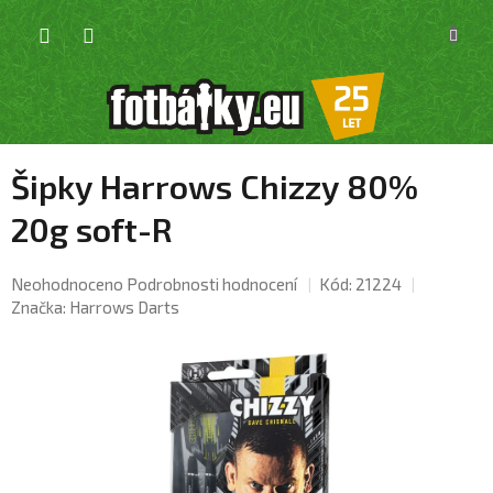
Přejít
NÁKU
na
KOŠÍK
obsah
Šipky Harrows Chizzy 80%
20g soft-R
Průměrné
Neohodnoceno
Podrobnosti hodnocení
Kód:
21224
hodnocení
Značka:
Harrows Darts
produktu
je
0,0
z
5
hvězdiček.