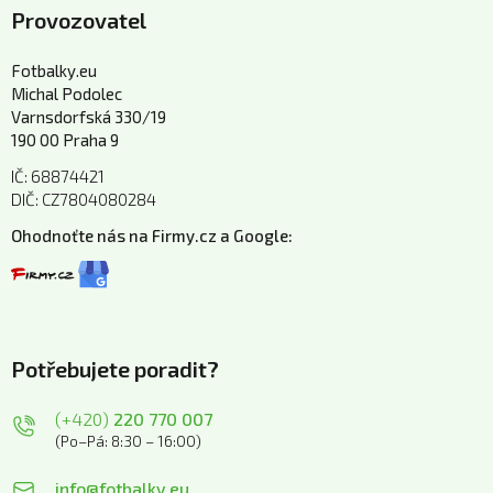
Provozovatel
Fotbalky.eu
Michal Podolec
Varnsdorfská 330/19
190 00 Praha 9
IČ: 68874421
DIČ: CZ7804080284
Ohodnoťte nás na Firmy.cz a Google:
Potřebujete poradit?
(+420)
220 770 007
(Po–Pá: 8:30 – 16:00)
info@fotbalky.eu