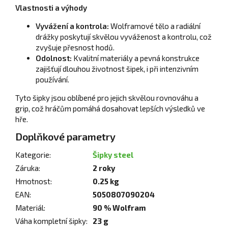
Vlastnosti a výhody
Vyvážení a kontrola:
Wolframové tělo a radiální
drážky poskytují skvělou vyváženost a kontrolu, což
zvyšuje přesnost hodů.
Odolnost:
Kvalitní materiály a pevná konstrukce
zajišťují dlouhou životnost šipek, i při intenzivním
používání.
Tyto šipky jsou oblíbené pro jejich skvělou rovnováhu a
grip, což hráčům pomáhá dosahovat lepších výsledků ve
hře.
Doplňkové parametry
Kategorie
:
Šipky steel
Záruka
:
2 roky
Hmotnost
:
0.25 kg
EAN
:
5050807090204
Materiál
:
90 % Wolfram
Váha kompletní šipky
:
23 g