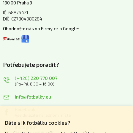
190 00 Praha 9
IČ: 68874421
DIČ: CZ7804080284
Ohodnoťte nás na Firmy.cz a Google:
Potřebujete poradit?
(+420)
220 770 007
(Po–Pá: 8:30 – 16:00)
info@fotbalky.eu
Facebook
Vše důležité na jednom místě
Dáte si k fotbálku cookies?
Instagram
Zážitky z našich akcí