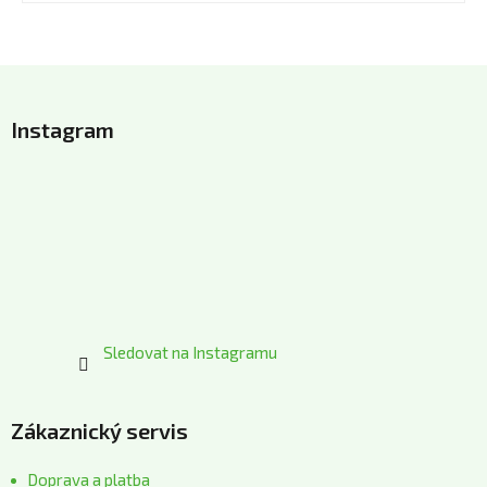
Z
á
Instagram
p
a
t
í
Sledovat na Instagramu
Zákaznický servis
Doprava a platba