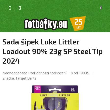
Přejít
NÁKU
na
KOŠÍK
obsah
Sada šipek Luke Littler
Loadout 90% 23g SP Steel Tip
2024
Průměrné
Neohodnoceno
Podrobnosti hodnocení
Kód:
190351
hodnocení
Značka:
Target Darts
produktu
je
0,0
z
5
hvězdiček.