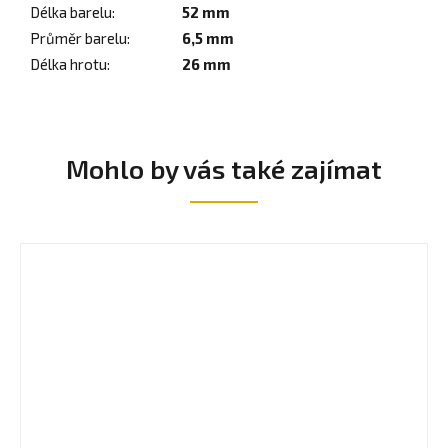
Délka barelu
:
52 mm
Průměr barelu
:
6,5 mm
Délka hrotu
:
26 mm
Mohlo by vás také zajímat