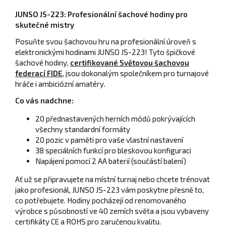
JUNSO JS-223: Profesionální šachové hodiny pro
skutečné mistry
Posuňte svou šachovou hru na profesionální úroveň s
elektronickými hodinami JUNSO JS-223! Tyto špičkové
šachové hodiny,
certifikované Světovou šachovou
federací FIDE
, jsou dokonalým společníkem pro turnajové
hráče i ambiciózní amatéry.
Co vás nadchne:
20 přednastavených herních módů pokrývajících
všechny standardní formáty
20 pozic v paměti pro vaše vlastní nastavení
38 speciálních funkcí pro bleskovou konfiguraci
Napájení pomocí 2 AA baterií (součástí balení)
Ať už se připravujete na místní turnaj nebo chcete trénovat
jako profesionál, JUNSO JS-223 vám poskytne přesně to,
co potřebujete. Hodiny pocházejí od renomovaného
výrobce s působností ve 40 zemích světa a jsou vybaveny
certifikáty CE a ROHS pro zaručenou kvalitu.