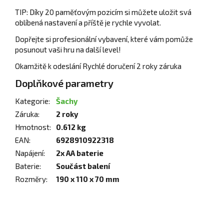
TIP: Díky 20 paměťovým pozicím si můžete uložit svá
oblíbená nastavení a příště je rychle vyvolat.
Dopřejte si profesionální vybavení, které vám pomůže
posunout vaši hru na další level!
Okamžitě k odeslání Rychlé doručení 2 roky záruka
Doplňkové parametry
Kategorie
:
Šachy
Záruka
:
2 roky
Hmotnost
:
0.612 kg
EAN
:
6928910922318
Napájení
:
2x AA baterie
Baterie
:
Součást balení
Rozměry
:
190 x 110 x 70 mm