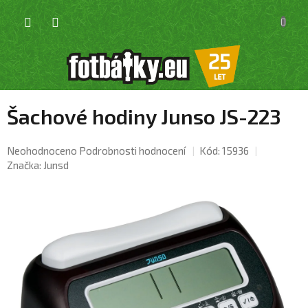
Přejít
NÁKU
na
KOŠÍK
obsah
Šachové hodiny Junso JS-223
Průměrné
Neohodnoceno
Podrobnosti hodnocení
Kód:
15936
hodnocení
Značka:
Junsd
produktu
je
0,0
z
5
hvězdiček.