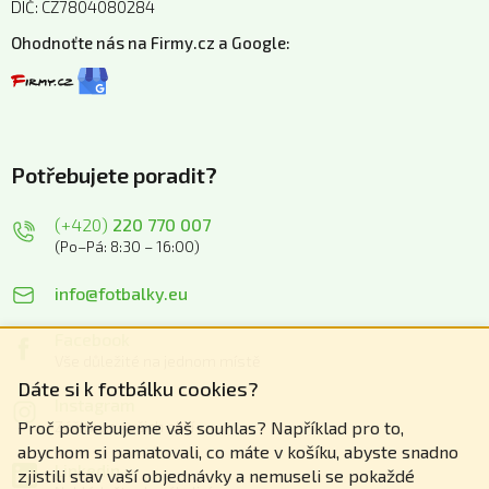
DIČ: CZ7804080284
Ohodnoťte nás na Firmy.cz a Google:
Potřebujete poradit?
(+420)
220 770 007
(Po–Pá: 8:30 – 16:00)
info@fotbalky.eu
Facebook
Vše důležité na jednom místě
Dáte si k fotbálku cookies?
Instagram
Zážitky z našich akcí
Proč potřebujeme váš souhlas? Například pro to,
abychom si pamatovali, co máte v košíku, abyste snadno
Linkedin
zjistili stav vaší objednávky a nemuseli se pokaždé