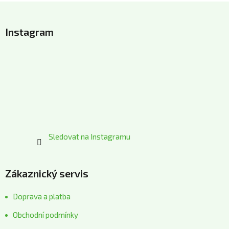
Z
á
Instagram
p
a
t
í
Sledovat na Instagramu
Zákaznický servis
Doprava a platba
Obchodní podmínky