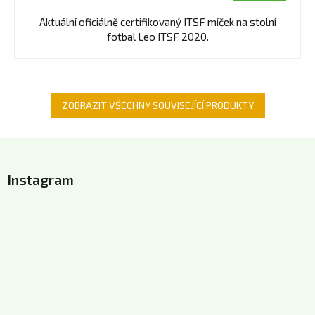
Aktuální oficiálně certifikovaný ITSF míček na stolní
fotbal Leo ITSF 2020.
ZOBRAZIT VŠECHNY SOUVISEJÍCÍ PRODUKTY
Z
á
Instagram
p
a
t
í