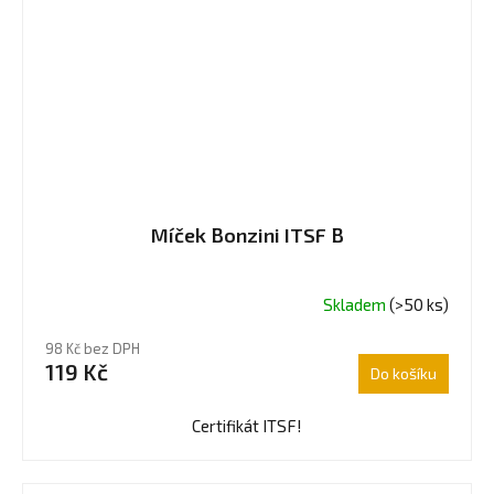
Míček Bonzini ITSF B
Skladem
(>50 ks)
Průměrné
hodnocení
98 Kč bez DPH
produktu
119 Kč
Do košíku
je
5,0
z
Certifikát ITSF!
5
hvězdiček.