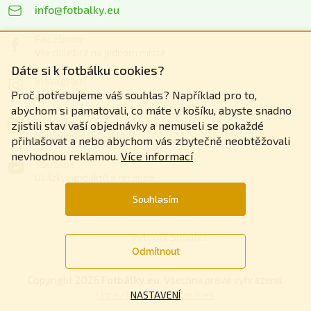
info@fotbalky.eu
Facebook
Vše důležité na jednom místě
Dáte si k fotbálku cookies?
Instagram
Zážitky z našich akcí
Proč potřebujeme váš souhlas? Například pro to,
abychom si pamatovali, co máte v košíku, abyste snadno
Linkedin
zjistili stav vaší objednávky a nemuseli se pokaždé
Nahlédněte do zákulisí
přihlašovat a nebo abychom vás zbytečně neobtěžovali
nevhodnou reklamou.
Více informací
Youtube
Ukázky produktů a recenze
Souhlasím
Vytvořil Shoptet
Odmítnout
Copyright 2026
Fotbálky.eu
. Všechna práva vyhrazena.
Upravit nastavení cookies
NASTAVENÍ