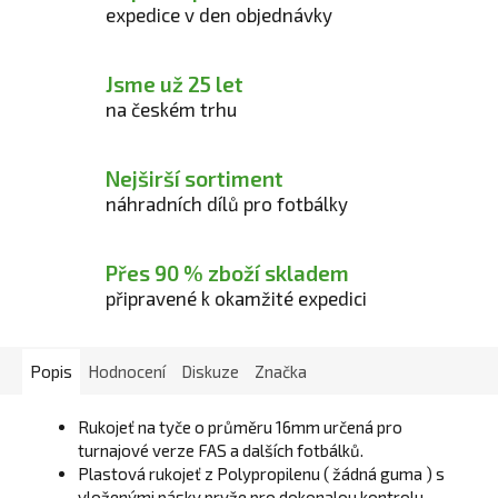
expedice v den objednávky
Jsme už 25 let
na českém trhu
Nejširší sortiment
náhradních dílů pro fotbálky
Přes 90 % zboží skladem
připravené k okamžité expedici
Popis
Hodnocení
Diskuze
Značka
Rukojeť na tyče o průměru 16mm určená pro
turnajové verze FAS a dalších fotbálků.
Plastová rukojeť z Polypropilenu ( žádná guma ) s
vloženými pásky pryže pro dokonalou kontrolu