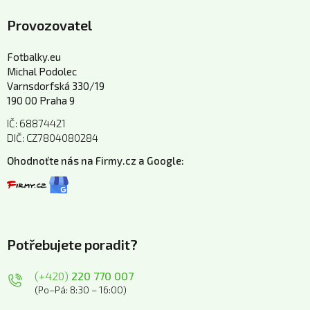
Provozovatel
Fotbalky.eu
Michal Podolec
Varnsdorfská 330/19
190 00 Praha 9
IČ: 68874421
DIČ: CZ7804080284
Ohodnoťte nás na Firmy.cz a Google:
Potřebujete poradit?
(+420)
220 770 007
(Po–Pá: 8:30 – 16:00)