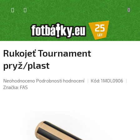
Přejít
NÁKU
na
KOŠÍK
obsah
Rukojeť Tournament
pryž/plast
Průměrné
Neohodnoceno
Podrobnosti hodnocení
Kód:
1MOL0906
hodnocení
Značka:
FAS
produktu
je
0,0
z
5
hvězdiček.