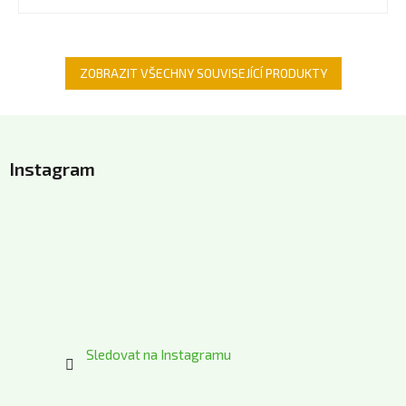
5
hvězdiček.
ZOBRAZIT VŠECHNY SOUVISEJÍCÍ PRODUKTY
Z
á
Instagram
p
a
t
í
Sledovat na Instagramu