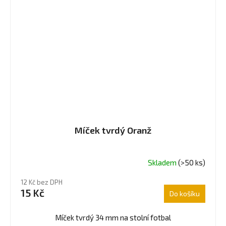
Míček tvrdý Oranž
Skladem
(>50 ks)
Průměrné
hodnocení
12 Kč bez DPH
produktu
15 Kč
Do košíku
je
5,0
z
Míček tvrdý 34 mm na stolní fotbal