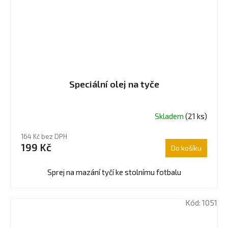
Speciální olej na tyče
Skladem
(21 ks)
Průměrné
hodnocení
164 Kč bez DPH
produktu
199 Kč
Do košíku
je
5,0
z
Sprej na mazání tyčí ke stolnímu fotbalu
5
hvězdiček.
Kód:
1051