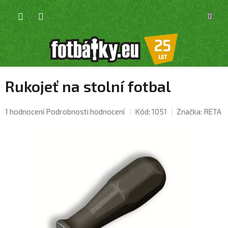
Přejít
NÁKU
na
KOŠÍK
obsah
Rukojeť na stolní fotbal
Průměrné
1 hodnocení
Podrobnosti hodnocení
Kód:
1051
Značka:
RETA
hodnocení
produktu
je
5,0
z
5
hvězdiček.