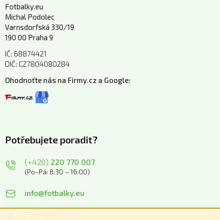
Fotbalky.eu
Michal Podolec
Varnsdorfská 330/19
190 00 Praha 9
IČ: 68874421
DIČ: CZ7804080284
Ohodnoťte nás na Firmy.cz a Google:
Potřebujete poradit?
(+420)
220 770 007
(Po–Pá: 8:30 – 16:00)
info@fotbalky.eu
Facebook