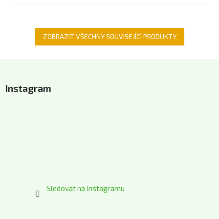
ZOBRAZIT VŠECHNY SOUVISEJÍCÍ PRODUKTY
Z
á
Instagram
p
a
t
í
Sledovat na Instagramu