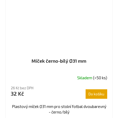
Míček černo-bílý Ø31 mm
Skladem
(>50 ks)
Průměrné
hodnocení
26 Kč bez DPH
produktu
32 Kč
Do košíku
je
5,0
z
Plastový míček Ø31 mm pro stolní fotbal dvoubarevný
5
- černo/bílý
hvězdiček.