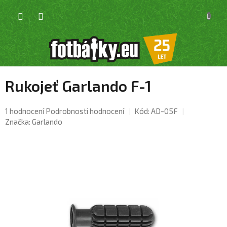
Přejít
NÁKU
na
KOŠÍK
obsah
Rukojeť Garlando F-1
Průměrné
1 hodnocení
Podrobnosti hodnocení
Kód:
AD-05F
hodnocení
Značka:
Garlando
produktu
je
4,0
z
5
hvězdiček.