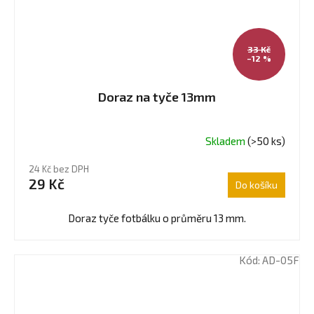
33 Kč
–12 %
Doraz na tyče 13mm
Skladem
(>50 ks)
Průměrné
hodnocení
24 Kč bez DPH
produktu
29 Kč
Do košíku
je
4,0
z
Doraz tyče fotbálku o průměru 13 mm.
5
hvězdiček.
Kód:
AD-05F