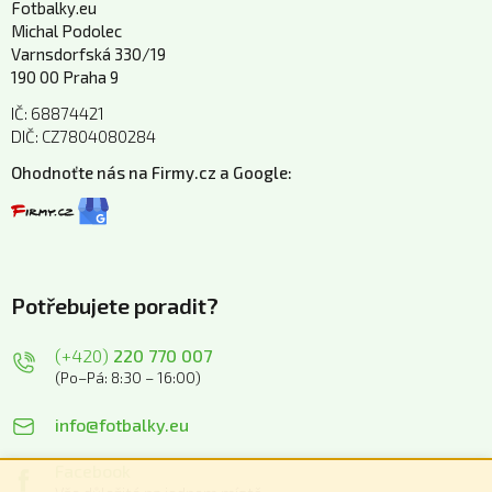
Fotbalky.eu
Michal Podolec
Varnsdorfská 330/19
190 00 Praha 9
IČ: 68874421
DIČ: CZ7804080284
Ohodnoťte nás na Firmy.cz a Google:
Potřebujete poradit?
(+420)
220 770 007
(Po–Pá: 8:30 – 16:00)
info@fotbalky.eu
Facebook