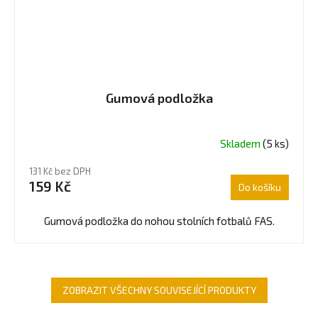
Gumová podložka
Skladem
(5 ks)
Průměrné
hodnocení
131 Kč bez DPH
produktu
159 Kč
Do košíku
je
4,5
z
Gumová podložka do nohou stolních fotbalů FAS.
5
hvězdiček.
ZOBRAZIT VŠECHNY SOUVISEJÍCÍ PRODUKTY