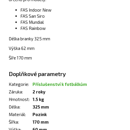
FAS Indoor New
FAS San Siro
FAS Mundial
FAS Rainbow
Délka branky 325 mm
Výška 62 mm
Šíře 170 mm
Doplňkové parametry
Kategorie
:
Příslušenství k fotbálkům
Záruka
:
2 roky
Hmotnost
:
1.5 kg
Délka
:
325 mm
Materiál
:
Pozink
Šířka
:
170 mm
Výška
:
60 mm