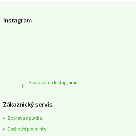
Z
á
Instagram
p
a
t
í
Sledovat na Instagramu
Zákaznický servis
Doprava a platba
Obchodní podmínky