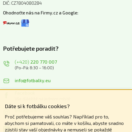
DIČ: CZ7804080284
Ohodnoťte nás na Firmy.cz a Google:
Potřebujete poradit?
(+420)
220 770 007
(Po–Pá: 8:30 – 16:00)
info@fotbalky.eu
Facebook
Vše důležité na jednom místě
Dáte si k fotbálku cookies?
Instagram
Zážitky z našich akcí
Proč potřebujeme váš souhlas? Například pro to,
abychom si pamatovali, co máte v košíku, abyste snadno
Linkedin
zjistili stav vaší objednávky a nemuseli se pokaždé