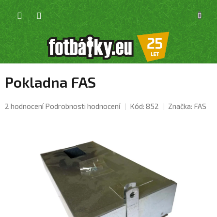
Přejít
NÁKU
na
KOŠÍK
obsah
Pokladna FAS
Průměrné
2 hodnocení
Podrobnosti hodnocení
Kód:
852
Značka:
FAS
hodnocení
produktu
je
4,5
z
5
hvězdiček.