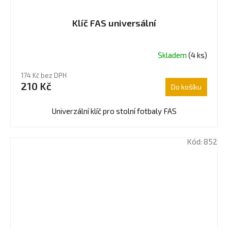
Klíč FAS universální
Skladem
(4 ks)
Průměrné
hodnocení
174 Kč bez DPH
produktu
210 Kč
Do košíku
je
4,0
z
Univerzální klíč pro stolní fotbaly FAS
5
hvězdiček.
Kód:
852