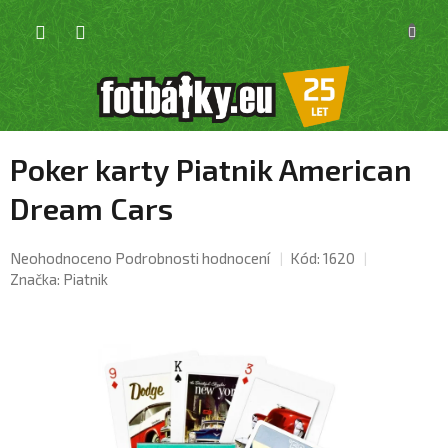
Přejít
NÁKU
na
KOŠÍK
obsah
Poker karty Piatnik American
Dream Cars
Průměrné
Neohodnoceno
Podrobnosti hodnocení
Kód:
1620
hodnocení
Značka:
Piatnik
produktu
je
0,0
z
5
hvězdiček.