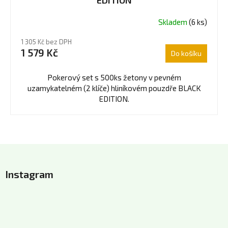
EDITION
Skladem
(6 ks)
1 305 Kč bez DPH
1 579 Kč
Do košíku
Pokerový set s 500ks žetony v pevném
uzamykatelném (2 klíče) hliníkovém pouzdře BLACK
EDITION.
Z
á
Instagram
p
a
t
í