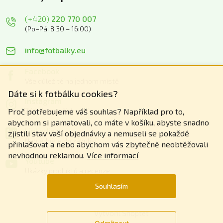
(+420)
220 770 007
(Po–Pá: 8:30 – 16:00)
info@fotbalky.eu
Facebook
Vše důležité na jednom místě
Dáte si k fotbálku cookies?
Instagram
Zážitky z našich akcí
Proč potřebujeme váš souhlas? Například pro to,
abychom si pamatovali, co máte v košíku, abyste snadno
Linkedin
zjistili stav vaší objednávky a nemuseli se pokaždé
Nahlédněte do zákulisí
přihlašovat a nebo abychom vás zbytečně neobtěžovali
nevhodnou reklamou.
Více informací
Youtube
Ukázky produktů a recenze
Souhlasím
Vytvořil Shoptet