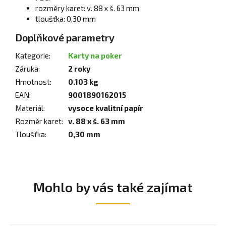
rozměry karet: v. 88 x š. 63 mm
tloušťka: 0,30 mm
Doplňkové parametry
Kategorie
:
Karty na poker
Záruka
:
2 roky
Hmotnost
:
0.103 kg
EAN
:
9001890162015
Materiál
:
vysoce kvalitní papír
Rozměr karet
:
v. 88 x š. 63 mm
Tloušťka
:
0,30 mm
Mohlo by vás také zajímat