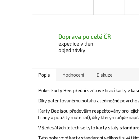
Doprava po celé ČR
expedice v den
objednávky
Popis
Hodnocení
Diskuze
Poker karty Bee, přední světové hrací karty v kasi
Díky patentovanému potahu a jedinečné povrchové
Karty Bee jsou především respektovány pro jejich 
hrany a použitý materiál), díky kterým půjde např. 
V šedesátých letech se tyto karty staly
standard
Tyto pokerové karty standardní velikosti s větší