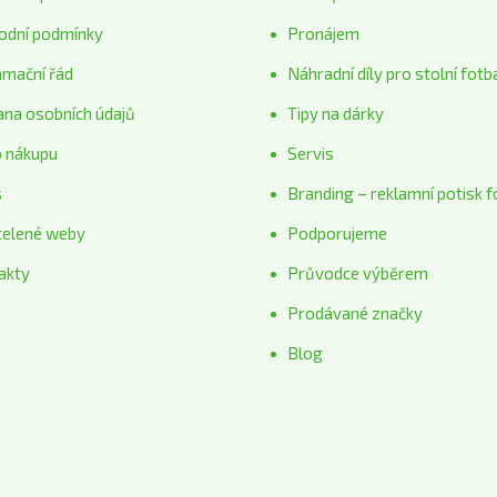
odní podmínky
Pronájem
amační řád
Náhradní díly pro stolní fotb
ana osobních údajů
Tipy na dárky
o nákupu
Servis
s
Branding – reklamní potisk f
telené weby
Podporujeme
akty
Průvodce výběrem
Prodávané značky
Blog