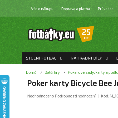
Přejít
na
Vše o nákupu
Doprava a platba
Průvodce
obsah
STOLNÍ FOTBAL
NÁHRADNÍ DÍLY
Domů
Další hry
Pokerové sady, karty a podl
Poker karty Bicycle Bee 
Průměrné
Neohodnoceno
Podrobnosti hodnocení
Kód:
M_1
hodnocení
produktu
je
0,0