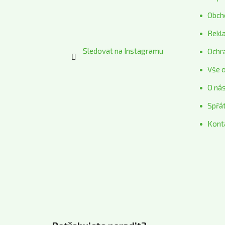
í
Obch
Rekl
Sledovat na Instagramu
Ochr
Vše 
O ná
Spřá
Kont