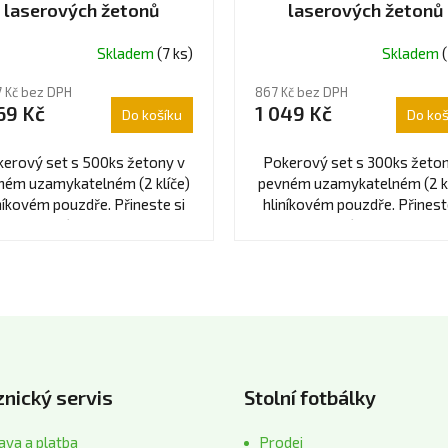
laserových žetonů
laserových žetonů
Ultimate
Ultimate
Skladem
(7 ks)
Skladem
(
měrné
Průměrné
ocení
hodnocení
7 Kč bez DPH
867 Kč bez DPH
uktu
produktu
69 Kč
1 049 Kč
Do košíku
Do koš
je
5,0
z
erový set s 500ks žetony v
Pokerový set s 300ks žeton
5
ném uzamykatelném (2 klíče)
pevném uzamykatelném (2 kl
diček.
hvězdiček.
níkovém pouzdře. Přineste si
hliníkovém pouzdře. Přinest
asino domů s touto vysoce
kasino domů s touto vyso
kvalitní...
kvalitní...
nický servis
Stolní fotbálky
va a platba
Prodej