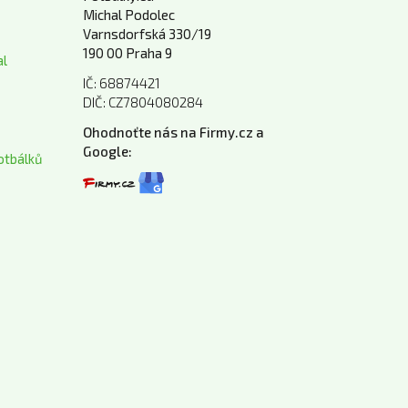
Michal Podolec
Varnsdorfská 330/19
190 00 Praha 9
al
IČ: 68874421
DIČ: CZ7804080284
Ohodnoťte nás na Firmy.cz a
Google:
otbálků