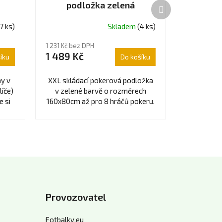
podložka zelená
Další
produkt
7 ks)
Skladem
(4 ks)
1 231 Kč bez DPH
1 489 Kč
íku
Do košíku
y v
XXL skládací pokerová podložka
íče)
v zelené barvě o rozměrech
e si
160x80cm až pro 8 hráčů pokeru.
ce
Pokerová podložka lze rychle
složit a ušetřit...
Provozovatel
Fotbalky.eu