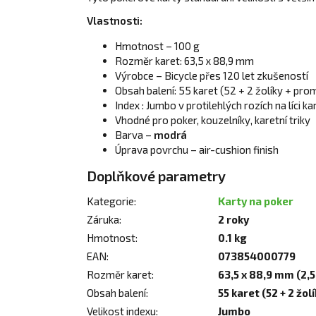
Vlastnosti:
Hmotnost – 100 g
Rozměr karet: 63,5 x 88,9 mm
Výrobce – Bicycle přes 120 let zkušeností
Obsah balení: 55 karet (52 + 2 žolíky + pro
Index : Jumbo
v protilehlých rozích na líci ka
Vhodné pro poker, kouzelníky, karetní triky
Barva –
modrá
Úprava povrchu – air-cushion finish
Doplňkové parametry
Kategorie
:
Karty na poker
Záruka
:
2 roky
Hmotnost
:
0.1 kg
EAN
:
073854000779
Rozměr karet
:
63,5 x 88,9 mm (2,5 
Obsah balení
:
55 karet (52 + 2 žol
Velikost indexu
:
Jumbo