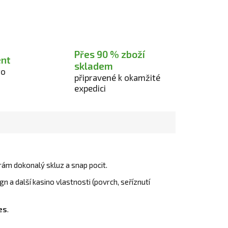
Přes 90 % zboží
ent
skladem
ro
připravené k okamžité
expedici
rám dokonalý skluz a snap pocit.
 a další kasino vlastnosti (povrch, seříznutí
es
.