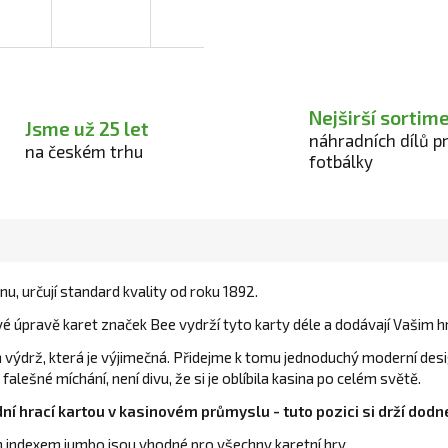
Nejširší sortim
Jsme už 25 let
náhradních dílů p
na českém trhu
fotbálky
nu, určují standard kvality od roku 1892.
 úpravě karet značek Bee vydrží tyto karty déle a dodávají Vašim h
výdrž, která je výjimečná. Přidejme k tomu jednoduchý moderní design
falešné míchání, není divu, že si je oblíbila kasina po celém světě.
ní hrací kartou v kasinovém průmyslu - tuto pozici si drží dodn
m indexem jumbo jsou vhodné pro všechny karetní hry.