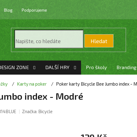
Blog
Podporujeme
Hledat
DESIGN ZONE
DALŠÍ HRY
Pro školy
Branding
ožky
Karty na poker
Poker karty Bicycle Bee Jumbo index - 
Jumbo index - Modré
814BLUE
Značka:
Bicycle