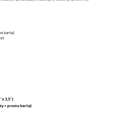
mo karta)
ret
"x 3,5")
íky + promo karta)