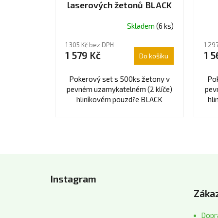
laserových žetonů BLACK
EDITION
Skladem
(6 ks)
Prů
hodn
1 305 Kč bez DPH
1 29
prod
1 579 Kč
1 5
Do košíku
je
5,0
z
Pokerový set s 500ks žetony v
Pok
5
pevném uzamykatelném (2 klíče)
pev
hvěz
hliníkovém pouzdře BLACK
hli
EDITION.
k
Z
á
Instagram
p
Zákaz
a
t
Dopra