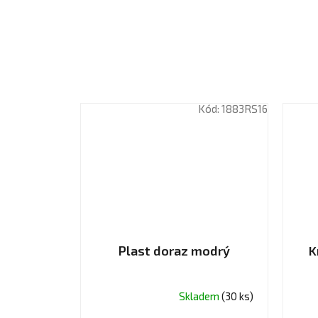
Kód:
1883RS16
Plast doraz modrý
K
Skladem
(30 ks)
Průměrné
Prů
hodnocení
hodn