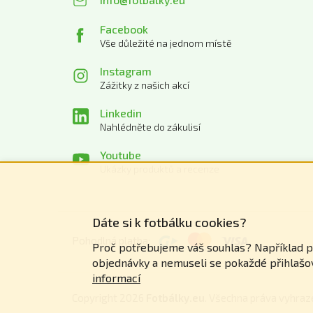
Facebook
Vše důležité na jednom místě
Instagram
Zážitky z našich akcí
Linkedin
Nahlédněte do zákulisí
Youtube
Ukázky produktů a recenze
Dáte si k fotbálku cookies?
Pohodlná platba:
Proč potřebujeme váš souhlas? Například pro
objednávky a nemuseli se pokaždé přihlaš
informací
Copyright 2026
Fotbálky.eu
. Všechna práva vyhraz