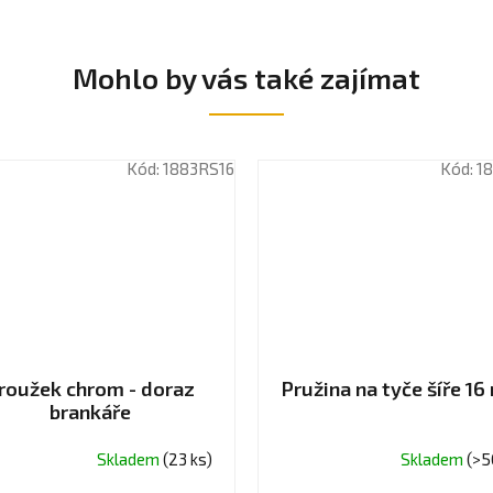
Mohlo by vás také zajímat
Kód:
1883RS16
Kód:
1
roužek chrom - doraz
Pružina na tyče šíře 1
brankáře
Skladem
(23 ks)
Skladem
(>5
měrné
Průměrné
ocení
hodnocení