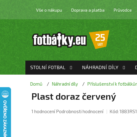
Přejít
na
Vše o nákupu
Doprava a platba
Průvodce
obsah
STOLNÍ FOTBAL
NÁHRADNÍ DÍLY
Domů
Náhradní díly
Příslušenství k fotbálk
Plast doraz červený
Průměrné
1 hodnocení
Podrobnosti hodnocení
Kód:
1883RS1
hodnocení
produktu
je
4,0