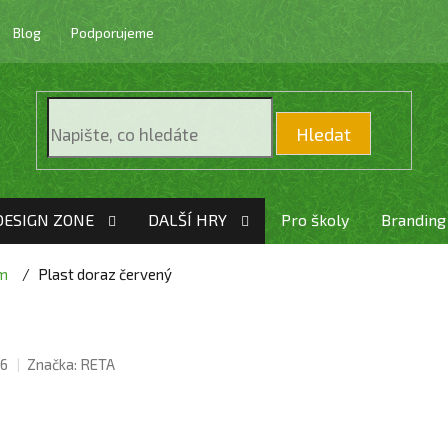
Blog
Podporujeme
Hledat
DESIGN ZONE
DALŠÍ HRY
Pro školy
Branding
ům
Plast doraz červený
6
Značka:
RETA