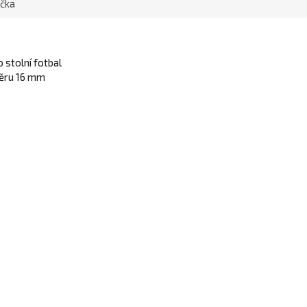
čka
 stolní fotbal
měru 16 mm