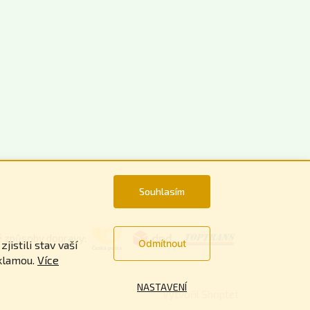
Souhlasím
é způsoby dopravy:
Odmítnout
istili stav vaší
klamou.
Více
NASTAVENÍ
Vytvořil Shoptet