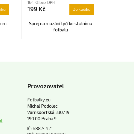
164 Kč bez DPH
produktu
199 Kč
íku
Do košíku
je
5,0
z
6mm.
Sprej na mazání tyčí ke stolnímu
5
fotbalu
hvězdiček.
Provozovatel
Fotbalky.eu
Michal Podolec
Varnsdorfská 330/19
190 00 Praha 9
al
IČ: 68874421