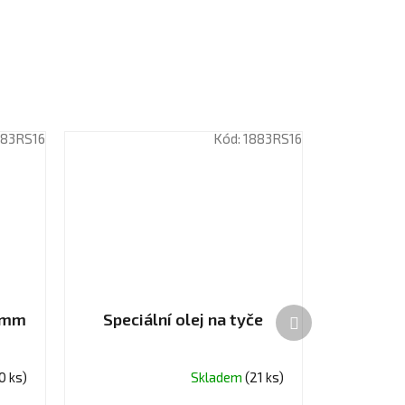
883RS16
Kód:
1883RS16
Další
6 mm
Speciální olej na tyče
produkt
0 ks)
Skladem
(21 ks)
Průměrné
hodnocení