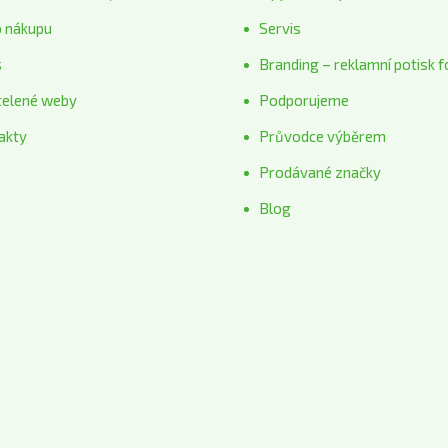
o nákupu
Servis
s
Branding – reklamní potisk f
telené weby
Podporujeme
akty
Průvodce výběrem
Prodávané značky
Blog