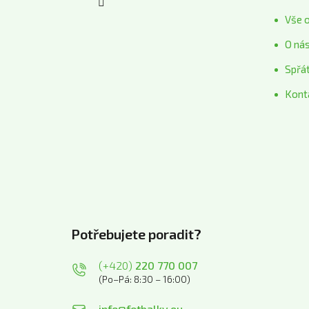
Vše 
O ná
Spřá
Kont
Potřebujete poradit?
(+420)
220 770 007
(Po–Pá: 8:30 – 16:00)
info@fotbalky.eu