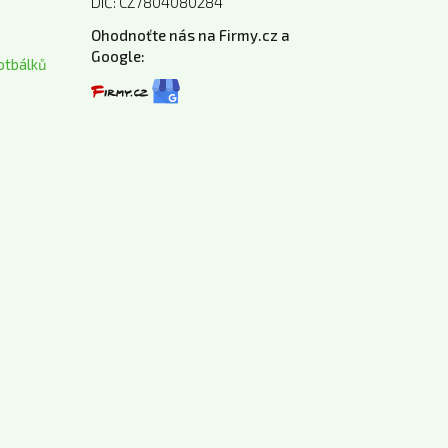
DIČ: CZ7804080284
Ohodnoťte nás na Firmy.cz a
Google:
otbálků