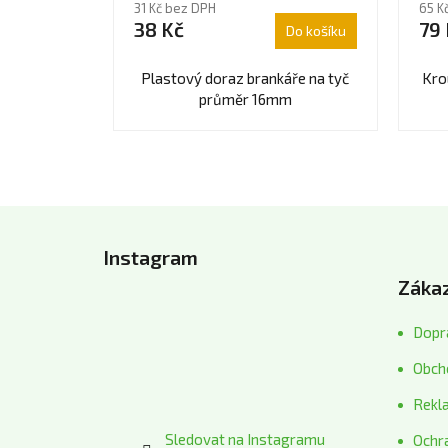
31 Kč bez DPH
65 K
produktu
prod
38 Kč
79 
Do košíku
je
je
5,0
5,0
z
z
Plastový doraz brankáře na tyč
Kro
5
5
průměr 16mm
hvězdiček.
hvěz
Z
á
Instagram
p
Zákaz
a
t
Dopra
í
Obch
Rekl
Sledovat na Instagramu
Ochr