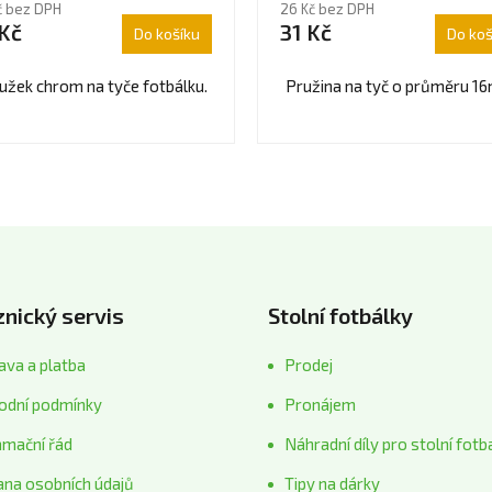
č bez DPH
26 Kč bez DPH
uktu
produktu
Kč
31 Kč
Do košíku
Do koš
je
4,0
z
užek chrom na tyče fotbálku.
Pružina na tyč o průměru 1
5
diček.
hvězdiček.
nický servis
Stolní fotbálky
va a platba
Prodej
odní podmínky
Pronájem
amační řád
Náhradní díly pro stolní fotb
ana osobních údajů
Tipy na dárky