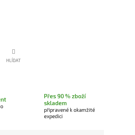
HLÍDAT
Přes 90 % zboží
ent
skladem
ro
připravené k okamžité
expedici