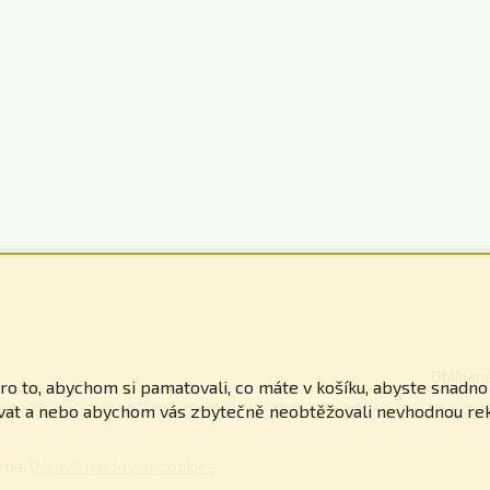
Oblíben
 to, abychom si pamatovali, co máte v košíku, abyste snadno zj
ovat a nebo abychom vás zbytečně neobtěžovali nevhodnou re
ena.
Upravit nastavení cookies