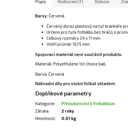
Popis
Hodnocení (1)
Diskuze
Zna
Barvy:
Červená
Červený doraz plastový na tyč brankáře pro
Určeno pro tyče fotbálku bez hráčů o prů
Celkový rozměry 24 x 11 mm
Vnitří průměr 16,15 mm
Spojovací materiál není součástí produktu
.
Materiál: Polyethylene 1st choice ball.
Barva: Červená
Náhradní díly pro stolní fotbal skladem
Doplňkové parametry
Kategorie
:
Příslušenství k fotbálkům
Záruka
:
2 roky
Hmotnost
:
0.01 kg