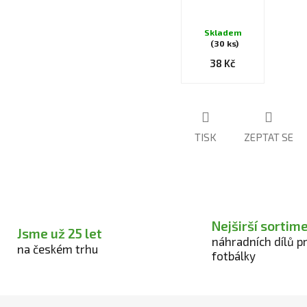
Průměrné
Skladem
hodnocení
(30 ks)
produktu
38 Kč
je
5,0
z
5
hvězdiček.
TISK
ZEPTAT SE
Nejširší sortim
Jsme už 25 let
náhradních dílů p
na českém trhu
fotbálky