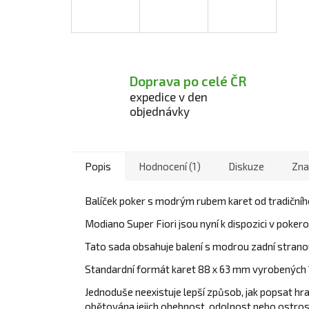
Doprava po celé ČR
expedice v den
objednávky
Popis
Hodnocení (1)
Diskuze
Zna
Balíček poker s modrým rubem karet od tradičního
Modiano Super Fiori jsou nyní k dispozici v pokero
Tato sada obsahuje balení s modrou zadní strano
Standardní formát karet
88 x 63 mm vyrobených 10
Jednoduše neexistuje lepší způsob, jak popsat hr
obětována jejich ohebnost, odolnost nebo ostros