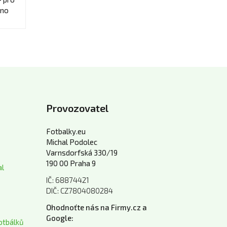
ino
Provozovatel
Fotbalky.eu
Michal Podolec
Varnsdorfská 330/19
190 00 Praha 9
al
IČ: 68874421
DIČ: CZ7804080284
Ohodnoťte nás na Firmy.cz a
Google:
otbálků