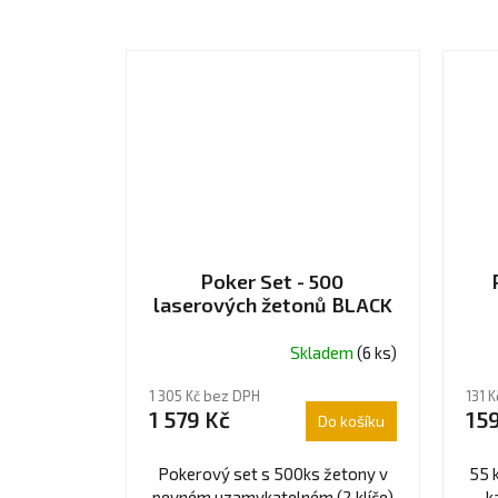
Poker Set - 500
laserových žetonů BLACK
EDITION
Skladem
(6 ks)
1 305 Kč bez DPH
131 
1 579 Kč
159
Do košíku
Pokerový set s 500ks žetony v
55 
pevném uzamykatelném (2 klíče)
k