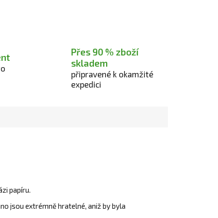
Přes 90 % zboží
ent
skladem
ro
připravené k okamžité
expedici
zi papíru.
no jsou extrémně hratelné, aniž by byla