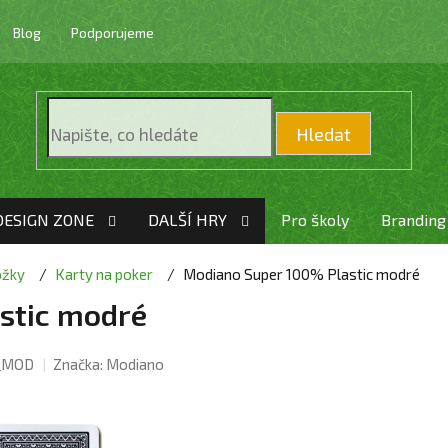
Blog
Podporujeme
Hledat
DESIGN ZONE
DALŠÍ HRY
Pro školy
Branding
ožky
Karty na poker
Modiano Super 100% Plastic modré
stic modré
_MOD
Značka:
Modiano