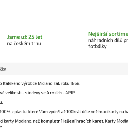
Nejširší sortim
Jsme už 25 let
náhradních dílů p
na českém trhu
fotbálky
čka
 Italského výrobce Midiano zal. roku 1868.
vé velikosti - s indexy
ve 4 rozích - 4PIP.
u.
0% z plastu, které Vám vydrží až 100krát déle než hrací karty na bá
ací karty Modiano, než
kompletní řešení hracích karet
. Karty Modia
t.