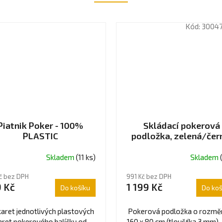
Kód:
3004
Piatnik Poker - 100%
Skládací pokerová
PLASTIC
podložka, zelená/čer
160 x 80 cm
Skladem
(11 ks)
Skladem
Průměrné
hodnocení
Kč bez DPH
991 Kč bez DPH
produktu
 Kč
1 199 Kč
Do košíku
Do koš
je
5,0
z
karet jednotlivých plastových
Pokerová podložka o rozmě
5
aret pokerového balíčku od
160 x 80 cm (tloušťka 3 mm) 