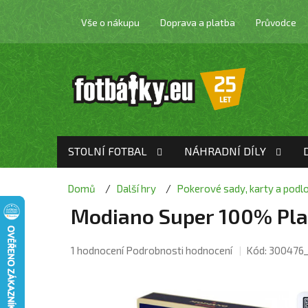
Přejít
na
Vše o nákupu
Doprava a platba
Průvodce
obsah
STOLNÍ FOTBAL
NÁHRADNÍ DÍLY
Domů
Další hry
Pokerové sady, karty a podl
Modiano Super 100% Pla
Průměrné
1 hodnocení
Podrobnosti hodnocení
Kód:
300476
hodnocení
produktu
je
5,0