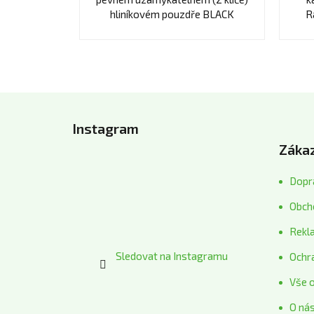
hliníkovém pouzdře BLACK
R
EDITION.
Z
á
Instagram
p
Zákaz
a
t
Dopra
í
Obch
Rekl
Sledovat na Instagramu
Ochr
Vše 
O ná