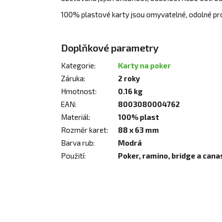
100% plastové karty jsou omyvatelné, odolné pro
Doplňkové parametry
Kategorie
:
Karty na poker
Záruka
:
2 roky
Hmotnost
:
0.16 kg
EAN
:
8003080004762
Materiál
:
100% plast
Rozměr karet
:
88 x 63 mm
Barva rub
:
Modrá
Použití
:
Poker, ramino, bridge a cana