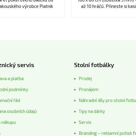
hvězdiček.
akouského výrobce Piatnik
až 10 hráčů. Přineste si kas
domů.
nický servis
Stolní fotbálky
va a platba
Prodej
odní podmínky
Pronájem
amační řád
Náhradní díly pro stolní fotb
ana osobních údajů
Tipy na dárky
o nákupu
Servis
s
Branding – reklamní potisk f