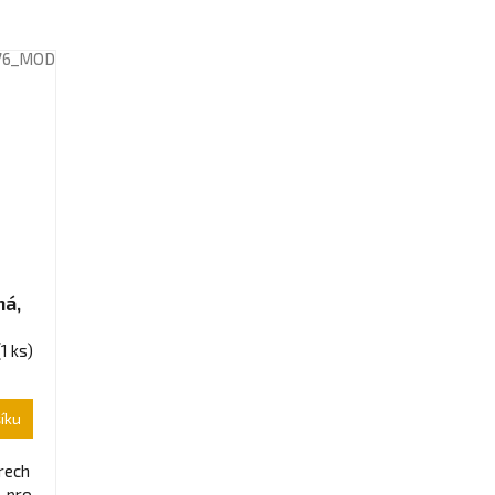
76_MOD
ná,
(1 ks)
íku
rech
- pro