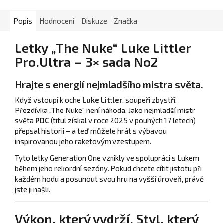
Popis
Hodnocení
Diskuze
Značka
Letky „The Nuke“ Luke Littler
Pro.Ultra – 3× sada No2
Hrajte s energií nejmladšího mistra světa.
Když vstoupí k oche
Luke Littler
, soupeři zbystří.
Přezdívka „The Nuke“ není náhoda. Jako nejmladší mistr
světa
PDC
(titul získal v roce 2025 v pouhých 17 letech)
přepsal historii – a teď můžete hrát s výbavou
inspirovanou jeho raketovým vzestupem.
Tyto letky Generation One vznikly ve spolupráci s Lukem
během jeho rekordní sezóny. Pokud chcete cítit jistotu při
každém hodu a posunout svou hru na vyšší úroveň, právě
jste ji našli.
Výkon, který vydrží. Styl, který