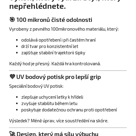
nepřehlédnete.
🎯 100 mikronů čisté odolnosti
Vyrobeny z pevného 100mikronového materiálu, který:
odolává opotřebení i při častém hraní
drží tvar pro konzistentní let
zajišťuje stabilní trajektorii šipky
Každý hod je přesný. Každá hra kontrolovaná.
💜 UV bodový potisk pro lepší grip
Speciální bodový UV potisk:
zlepšuje uchycení letky k hřídeli
zvyšuje stabilitu během letu
poskytuje dodatečnou ochranu proti opotřebení
Výsledek? Méně úprav, více soustředění na skóre.
🚀 Design, který má sílu výbuchu