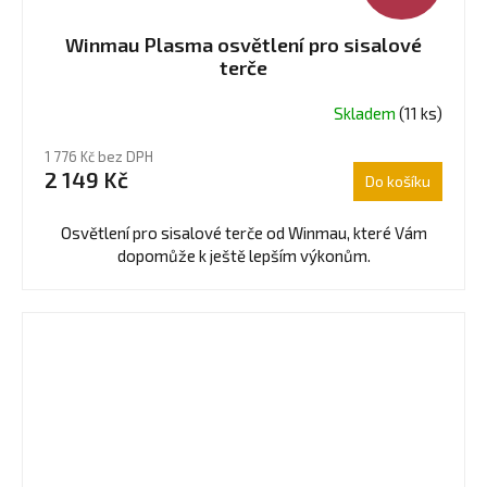
Winmau Plasma osvětlení pro sisalové
terče
Skladem
(11 ks)
Průměrné
hodnocení
1 776 Kč bez DPH
produktu
2 149 Kč
Do košíku
je
5,0
z
Osvětlení pro sisalové terče od Winmau, které Vám
5
dopomůže k ještě lepším výkonům.
hvězdiček.