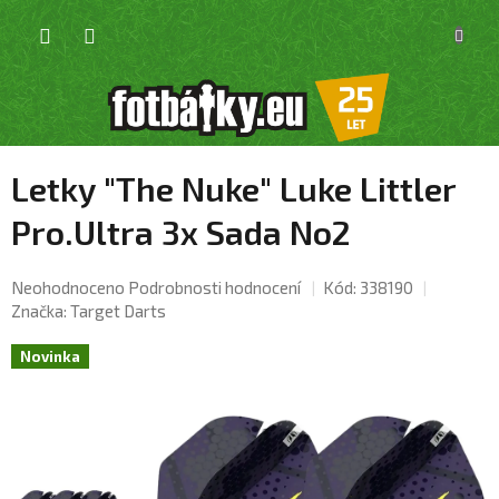
Přejít
NÁKU
na
KOŠÍK
obsah
Letky "The Nuke" Luke Littler
Pro.Ultra 3x Sada No2
Průměrné
Neohodnoceno
Podrobnosti hodnocení
Kód:
338190
hodnocení
Značka:
Target Darts
produktu
je
Novinka
0,0
z
5
hvězdiček.