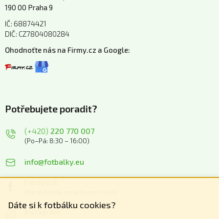
190 00 Praha 9
IČ: 68874421
DIČ: CZ7804080284
Ohodnoťte nás na Firmy.cz a Google:
Potřebujete poradit?
(+420)
220 770 007
(Po–Pá: 8:30 – 16:00)
info@fotbalky.eu
Facebook
Vše důležité na jednom místě
Dáte si k fotbálku cookies?
Instagram