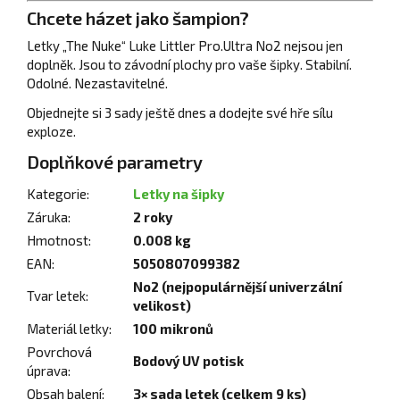
Chcete házet jako šampion?
Letky „The Nuke“ Luke Littler Pro.Ultra No2 nejsou jen
doplněk. Jsou to závodní plochy pro vaše šipky. Stabilní.
Odolné. Nezastavitelné.
Objednejte si 3 sady ještě dnes a dodejte své hře sílu
exploze.
Doplňkové parametry
Kategorie
:
Letky na šipky
Záruka
:
2 roky
Hmotnost
:
0.008 kg
EAN
:
5050807099382
No2 (nejpopulárnější univerzální
Tvar letek
:
velikost)
Materiál letky
:
100 mikronů
Povrchová
Bodový UV potisk
úprava
:
Obsah balení
:
3× sada letek (celkem 9 ks)