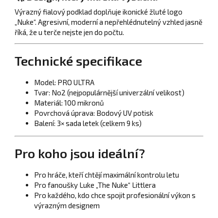
Výrazný fialový podklad doplňuje ikonické žluté logo
„Nuke“. Agresivní, moderní a nepřehlédnutelný vzhled jasně
říká, že u terče nejste jen do počtu.
Technické specifikace
Model: PRO ULTRA
Tvar: No2 (nejpopulárnější univerzální velikost)
Materiál: 100 mikronů
Povrchová úprava: Bodový UV potisk
Balení: 3× sada letek (celkem 9 ks)
Pro koho jsou ideální?
Pro hráče, kteří chtějí maximální kontrolu letu
Pro fanoušky Luke „The Nuke“ Littlera
Pro každého, kdo chce spojit profesionální výkon s
výrazným designem