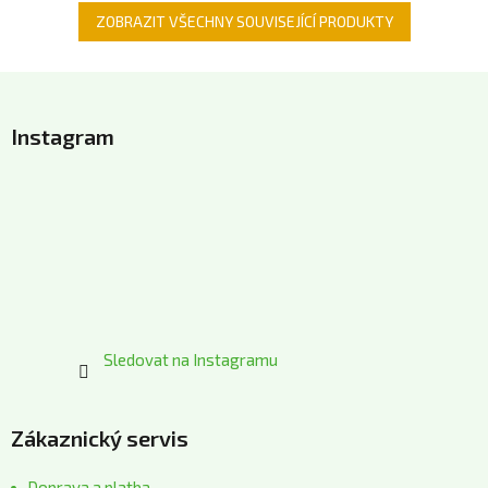
ZOBRAZIT VŠECHNY SOUVISEJÍCÍ PRODUKTY
Z
á
Instagram
p
a
t
í
Sledovat na Instagramu
Zákaznický servis
Doprava a platba