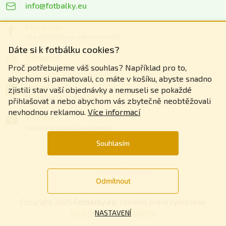
info@fotbalky.eu
Facebook
Vše důležité na jednom místě
Dáte si k fotbálku cookies?
Instagram
Zážitky z našich akcí
Proč potřebujeme váš souhlas? Například pro to,
abychom si pamatovali, co máte v košíku, abyste snadno
Linkedin
zjistili stav vaší objednávky a nemuseli se pokaždé
Nahlédněte do zákulisí
přihlašovat a nebo abychom vás zbytečně neobtěžovali
nevhodnou reklamou.
Více informací
Youtube
Ukázky produktů a recenze
Souhlasím
Vytvořil Shoptet
Odmítnout
Copyright 2026
Fotbálky.eu
. Všechna práva vyhrazena.
Upravit nastavení cookies
NASTAVENÍ