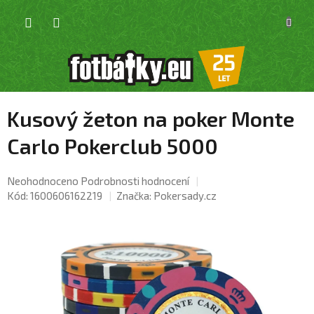
Přejít
NÁKU
na
KOŠÍK
obsah
Kusový žeton na poker Monte
Carlo Pokerclub 5000
Průměrné
Neohodnoceno
Podrobnosti hodnocení
hodnocení
Kód:
1600606162219
Značka:
Pokersady.cz
produktu
je
0,0
z
5
hvězdiček.