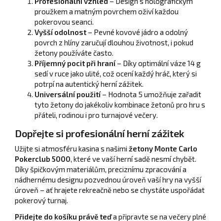
Profesionální vzhled
– Design s holografickým
proužkem a matným povrchem oživí každou
pokerovou seanci.
Vyšší odolnost
– Pevné kovové jádro a odolný
povrch z hlíny zaručují dlouhou životnost, i pokud
žetony používáte často.
Příjemný pocit při hraní
– Díky optimální váze 14 g
sedí v ruce jako ulité, což ocení každý hráč, který si
potrpí na autentický herní zážitek.
Universální použití
– Hodnota 5 umožňuje zařadit
tyto žetony do jakékoliv kombinace žetonů pro hru s
přáteli, rodinou i pro turnajové večery.
Dopřejte si profesionální herní zážitek
Užijte si atmosféru kasina s našimi
žetony Monte Carlo
Pokerclub 5000
, které ve vaší herní sadě nesmí chybět.
Díky špičkovým materiálům, preciznímu zpracování a
nádhernému designu pozvednou úroveň vaší hry na vyšší
úroveň – ať hrajete rekreačně nebo se chystáte uspořádat
pokerový turnaj.
Přidejte do košíku právě teď
a připravte se na večery plné