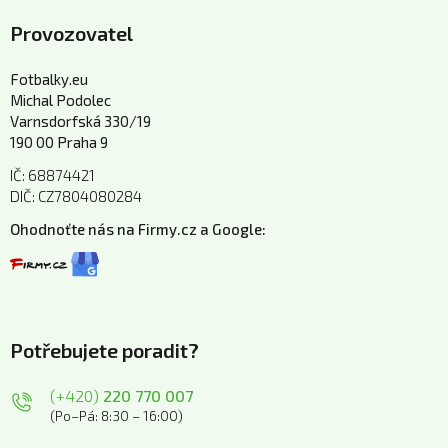
Provozovatel
Fotbalky.eu
Michal Podolec
Varnsdorfská 330/19
190 00 Praha 9
IČ: 68874421
DIČ: CZ7804080284
Ohodnoťte nás na Firmy.cz a Google:
Potřebujete poradit?
(+420)
220 770 007
(Po–Pá: 8:30 – 16:00)