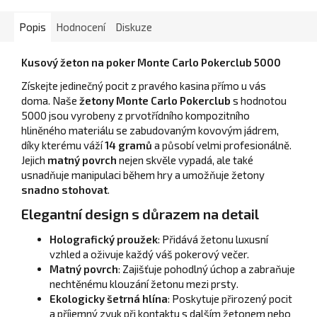
Popis
Hodnocení
Diskuze
Kusový žeton na poker Monte Carlo Pokerclub 5000
Získejte jedinečný pocit z pravého kasina přímo u vás
doma. Naše
žetony Monte Carlo Pokerclub
s hodnotou
5000 jsou vyrobeny z prvotřídního kompozitního
hliněného materiálu se zabudovaným kovovým jádrem,
díky kterému váží
14 gramů
a působí velmi profesionálně.
Jejich
matný povrch
nejen skvěle vypadá, ale také
usnadňuje manipulaci během hry a umožňuje žetony
snadno stohovat
.
Elegantní design s důrazem na detail
Holografický proužek
: Přidává žetonu luxusní
vzhled a oživuje každý váš pokerový večer.
Matný povrch
: Zajišťuje pohodlný úchop a zabraňuje
nechtěnému klouzání žetonu mezi prsty.
Ekologicky šetrná hlína
: Poskytuje přirozený pocit
a příjemný zvuk při kontaktu s dalším žetonem nebo