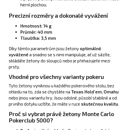
herní plochou.
Precizní rozměry a dokonalé vyvážení
Hmotnost: 14 g
Průměr: 40 mm
Tloušťka: 3,5 mm
Díky těmto parametrům jsou žetony
optimálně
vyvážené
a snadno se s nimi manipuluje, ať už sázíte,
skládáte žetony do sloupců nebo je přehazujete mezi
prsty.
Vhodné pro všechny varianty pokeru
Tyto žetony vyniknou u každého pokerového stolu, bez
ohledu na to, zda se chystáte na
Texas Hold’em
,
Omahu
nebo jinou variantu hry. Jsou odolné, působí stabilně a od
prvního dotyku ucítíte, že máte v ruce
skutečnou kvalitu
.
Proč si vybrat právě žetony Monte Carlo
Pokerclub 5000?