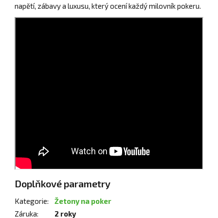
napětí, zábavy a luxusu, který ocení každý milovník pokeru.
Doplňkové parametry
Kategorie
:
Žetony na poker
Záruka
:
2 roky