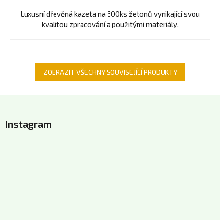
Luxusní dřevěná kazeta na 300ks žetonů vynikající svou
kvalitou zpracování a použitými materiály.
ZOBRAZIT VŠECHNY SOUVISEJÍCÍ PRODUKTY
Z
á
Instagram
p
a
t
í