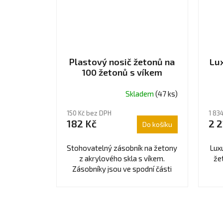
Plastový nosič žetonů na
Lux
100 žetonů s víkem
Skladem
(47 ks)
150 Kč bez DPH
1 83
182 Kč
2 2
Do košíku
Stohovatelný zásobník na žetony
Lux
z akrylového skla s víkem.
že
Zásobníky jsou ve spodní části
vytaženy o 5 mm hlouběji, aby se
zásobníky (s...