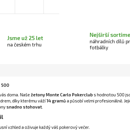
Nejširší sortim
Jsme už 25 let
náhradních dílů p
na českém trhu
fotbálky
b 500
u vás doma. Naše
žetony Monte Carlo Pokerclub
s hodnotou 500 jso
drem, díky kterému váží
14 gramů
a působí velmi profesionálně. Jej
tony
snadno stohovat
.
il
usní vzhled a oživuje každý váš pokerový večer.