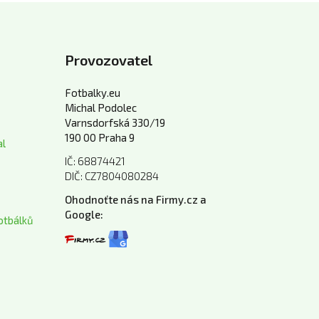
Provozovatel
Fotbalky.eu
Michal Podolec
Varnsdorfská 330/19
190 00 Praha 9
al
IČ: 68874421
DIČ: CZ7804080284
Ohodnoťte nás na Firmy.cz a
Google:
otbálků