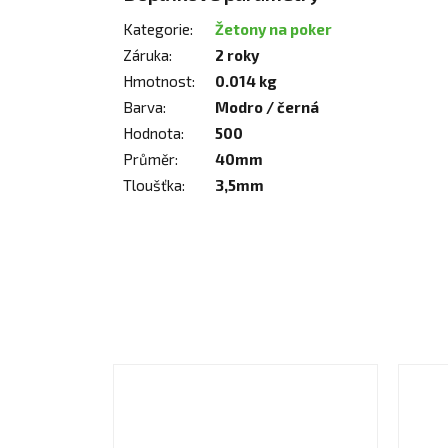
Kategorie
:
Žetony na poker
Záruka
:
2 roky
Hmotnost
:
0.014 kg
Barva
:
Modro / černá
Hodnota
:
500
Průměr
:
40mm
Tloušťka
:
3,5mm