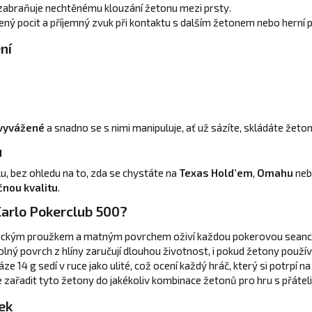
a zabraňuje nechtěnému klouzání žetonu mezi prsty.
zený pocit a příjemný zvuk při kontaktu s dalším žetonem nebo herní 
ní
vyvážené
a snadno se s nimi manipuluje, ať už sázíte, skládáte žeto
u
, bez ohledu na to, zda se chystáte na
Texas Hold’em
,
Omahu
nebo
čnou kvalitu
.
Carlo Pokerclub 500?
fickým proužkem a matným povrchem oživí každou pokerovou seanci
lný povrch z hlíny zaručují dlouhou životnost, i pokud žetony použív
ze 14 g sedí v ruce jako ulité, což ocení každý hráč, který si potrpí na
ařadit tyto žetony do jakékoliv kombinace žetonů pro hru s přáteli,
tek