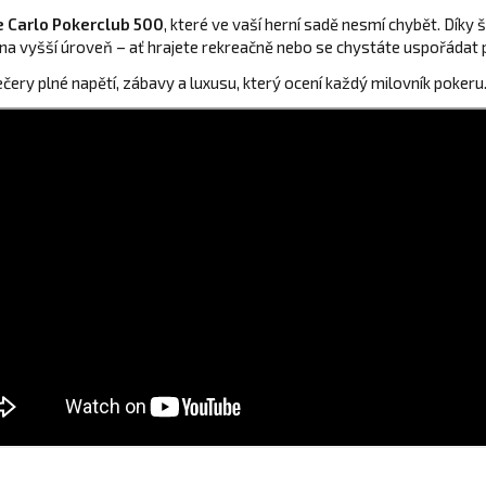
 Carlo Pokerclub 500
, které ve vaší herní sadě nesmí chybět. Dík
 vyšší úroveň – ať hrajete rekreačně nebo se chystáte uspořádat 
ečery plné napětí, zábavy a luxusu, který ocení každý milovník pokeru