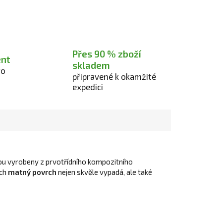
Přes 90 % zboží
ent
skladem
ro
připravené k okamžité
expedici
u vyrobeny z prvotřídního kompozitního
ich
matný povrch
nejen skvěle vypadá, ale také