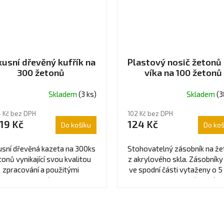
usní dřevěný kufřík na
Plastový nosič žetonů
300 žetonů
víka na 100 žetonů
Skladem
(3 ks)
Skladem
(3
4 Kč bez DPH
102 Kč bez DPH
19 Kč
124 Kč
Do košíku
Do koš
usní dřevěná kazeta na 300ks
Stohovatelný zásobník na ž
tonů vynikající svou kvalitou
z akrylového skla. Zásobníky
zpracování a použitými
ve spodní části vytaženy o 
materiály.
hlouběji, aby se zásobníky 
žetony)...