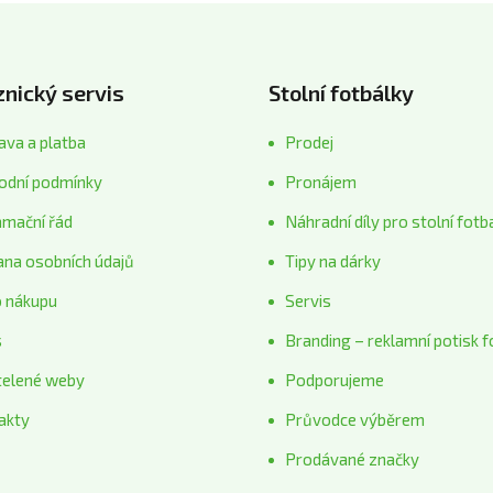
nický servis
Stolní fotbálky
va a platba
Prodej
odní podmínky
Pronájem
amační řád
Náhradní díly pro stolní fotb
ana osobních údajů
Tipy na dárky
o nákupu
Servis
s
Branding – reklamní potisk f
telené weby
Podporujeme
akty
Průvodce výběrem
Prodávané značky