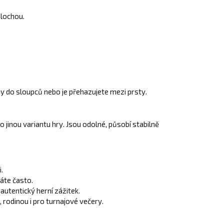
plochou.
ny do sloupců nebo je přehazujete mezi prsty.
 jinou variantu hry. Jsou odolné, působí stabilně
.
áte často.
 autentický herní zážitek.
 rodinou i pro turnajové večery.