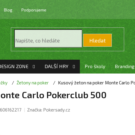
Blog
Podporujeme
Hledat
DESIGN ZONE
DALŠÍ HRY
Pro školy
Branding
ožky
Žetony na poker
Kusový žeton na poker Monte Carlo P
onte Carlo Pokerclub 500
606162217
Značka:
Pokersady.cz