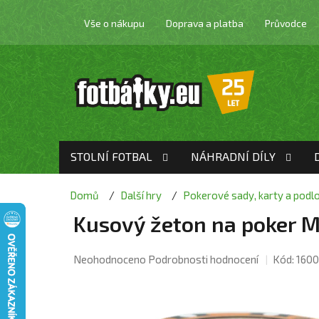
Přejít
na
Vše o nákupu
Doprava a platba
Průvodce
obsah
STOLNÍ FOTBAL
NÁHRADNÍ DÍLY
Domů
Další hry
Pokerové sady, karty a podl
Kusový žeton na poker M
Průměrné
Neohodnoceno
Podrobnosti hodnocení
Kód:
1600
hodnocení
produktu
je
0,0