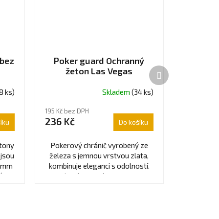
 bez
Poker guard Ochranný
žeton Las Vegas
Další
produkt
8 ks)
Skladem
(34 ks)
195 Kč bez DPH
236 Kč
íku
Do košíku
etony
Pokerový chránič vyrobený ze
 jsou
železa s jemnou vrstvou zlata,
5 mm
kombinuje eleganci s odolností.
(s
Zlaté zvýraznění nejen zvyšuje
atraktivitu...