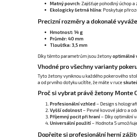
Matný povrch
: Zajišťuje pohodlný úchop 
Ekologicky šetrná hlína
: Poskytuje přiro
Precizní rozměry a dokonalé vyváže
Hmotnost: 14 g
Průměr: 40 mm
Tloušťka: 3,5 mm
Díky těmto parametrům jsou žetony
optimálně 
Vhodné pro všechny varianty poker
Tyto žetony vyniknou u každého pokerového stolu
a od prvního dotyku ucítíte, že máte v ruce
skute
Proč si vybrat právě žetony Monte 
Profesionální vzhled
– Design s hologra
Vyšší odolnost
– Pevné kovové jádro a odo
Příjemný pocit při hraní
– Díky optimální vá
Universální použití
– Hodnota 5 umožňuje z
Dopřejte si profesionální herní záži