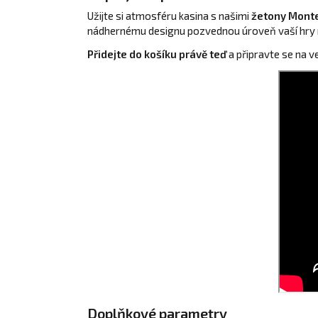
Užijte si atmosféru kasina s našimi
žetony Monte
nádhernému designu pozvednou úroveň vaší hry na
Přidejte do košíku právě teď
a připravte se na v
Doplňkové parametry