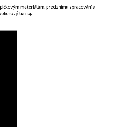
y špičkovým materiálům, preciznímu zpracování a
pokerový turnaj.
.