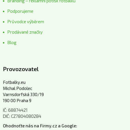
Branding – reklamní potisk fotbálků
Podporujeme
Průvodce výběrem
Prodávané značky
Blog
Provozovatel
Fotbalky.eu
Michal Podolec
Varnsdorfská 330/19
190 00 Praha 9
IČ: 68874421
DIČ: CZ7804080284
Ohodnoťte nás na Firmy.cz a Google: