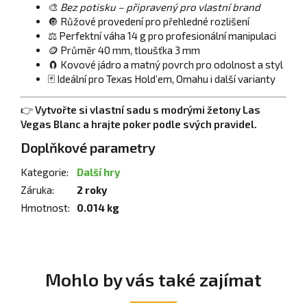
🎨
Bez potisku – připravený pro vlastní brand
🔘 Růžové provedení pro přehledné rozlišení
⚖️ Perfektní váha 14 g pro profesionální manipulaci
🪙 Průměr 40 mm, tloušťka 3 mm
🧲 Kovové jádro a matný povrch pro odolnost a styl
🃏 Ideální pro Texas Hold’em, Omahu i další varianty
👉
Vytvořte si vlastní sadu s modrými žetony Las
Vegas Blanc a hrajte poker podle svých pravidel.
Doplňkové parametry
Kategorie
:
Další hry
Záruka
:
2 roky
Hmotnost
:
0.014 kg
Mohlo by vás také zajímat