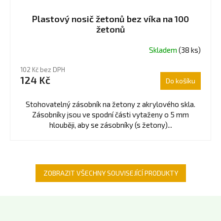
Plastový nosič žetonů bez víka na 100
žetonů
Skladem
(38 ks)
102 Kč bez DPH
124 Kč
Do košíku
Stohovatelný zásobník na žetony z akrylového skla.
Zásobníky jsou ve spodní části vytaženy o 5 mm
hlouběji, aby se zásobníky (s žetony)...
ZOBRAZIT VŠECHNY SOUVISEJÍCÍ PRODUKTY
Z
á