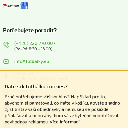
Potřebujete poradit?
(+420)
220 770 007
(Po–Pá: 8:30 – 16:00)
info@fotbalky.eu
Facebook
Vše důležité na jednom místě
Dáte si k fotbálku cookies?
Instagram
Zážitky z našich akcí
Proč potřebujeme váš souhlas? Například pro to,
abychom si pamatovali, co máte v košíku, abyste snadno
Linkedin
zjistili stav vaší objednávky a nemuseli se pokaždé
Nahlédněte do zákulisí
přihlašovat a nebo abychom vás zbytečně neobtěžovali
nevhodnou reklamou.
Více informací
Youtube