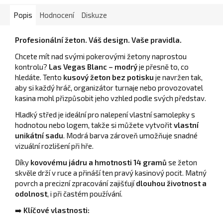
Popis
Hodnocení
Diskuze
Profesionální žeton. Váš design. Vaše pravidla.
Chcete mít nad svými pokerovými žetony naprostou
kontrolu?
Las Vegas Blanc – modrý
je přesně to, co
hledáte. Tento
kusový žeton bez potisku
je navržen tak,
aby si každý hráč, organizátor turnaje nebo provozovatel
kasina mohl přizpůsobit jeho vzhled podle svých představ.
Hladký střed je ideální pro nalepení vlastní samolepky s
hodnotou nebo logem, takže si můžete vytvořit
vlastní
unikátní sadu
. Modrá barva zároveň umožňuje snadné
vizuální rozlišení při hře.
Díky
kovovému jádru a hmotnosti 14 gramů
se žeton
skvěle drží v ruce a přináší ten pravý kasinový pocit. Matný
povrch a precizní zpracování zajišťují
dlouhou životnost a
odolnost
, i při častém používání.
➡️
Klíčové vlastnosti: