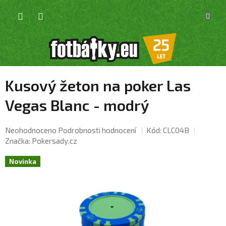
Přejít
NÁKU
na
KOŠÍK
obsah
Kusový žeton na poker Las
Vegas Blanc - modrý
Průměrné
Neohodnoceno
Podrobnosti hodnocení
Kód:
CLC04B
hodnocení
Značka:
Pokersady.cz
produktu
je
Novinka
0,0
z
5
hvězdiček.