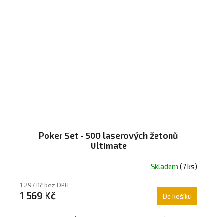
Poker Set - 500 laserových žetonů
Ultimate
Skladem
(7 ks)
Průměrné
hodnocení
1 297 Kč bez DPH
produktu
1 569 Kč
Do košíku
je
5,0