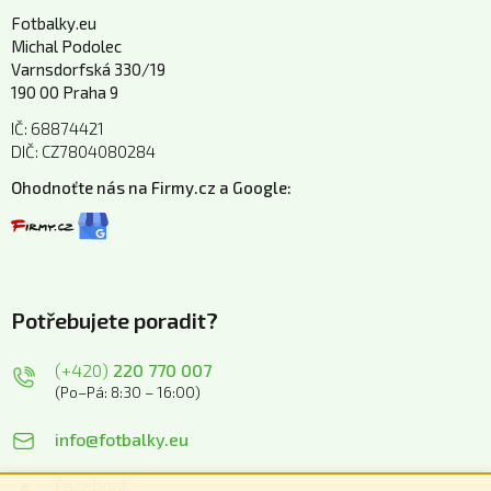
Fotbalky.eu
Michal Podolec
Varnsdorfská 330/19
190 00 Praha 9
IČ: 68874421
DIČ: CZ7804080284
Ohodnoťte nás na Firmy.cz a Google:
Potřebujete poradit?
(+420)
220 770 007
(Po–Pá: 8:30 – 16:00)
info@fotbalky.eu
Facebook