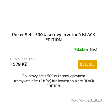
Poker Set - 500 laserových žetonů BLACK
EDITION
Skladem
(6 ks)
1 305 Kč bez DPH
1 579 Kč
Do košíku
Pokerový set s 500ks žetony v pevném
uzamykatelném (2 klíče) hliníkovém pouzdře BLACK
EDITION.
Kód:
M_4020_BLEU