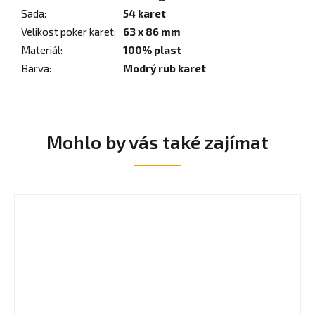
Sada
:
54 karet
Velikost poker karet
:
63 x 86 mm
Materiál
:
100% plast
Barva
:
Modrý rub karet
Mohlo by vás také zajímat