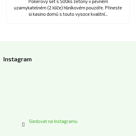
z
Pokerový set s 500ks žetony v pevném
5
uzamykatelném (2 klíče) hliníkovém pouzdře. Přineste
hvězdiček.
si kasino domů s touto vysoce kvalitní...
Z
á
Instagram
p
a
t
í
Sledovat na Instagramu