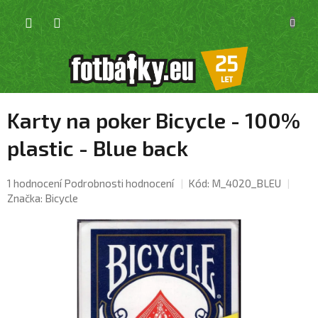
Přejít
NÁKU
na
KOŠÍK
obsah
Karty na poker Bicycle - 100%
plastic - Blue back
Průměrné
1 hodnocení
Podrobnosti hodnocení
Kód:
M_4020_BLEU
hodnocení
Značka:
Bicycle
produktu
je
5,0
z
5
hvězdiček.