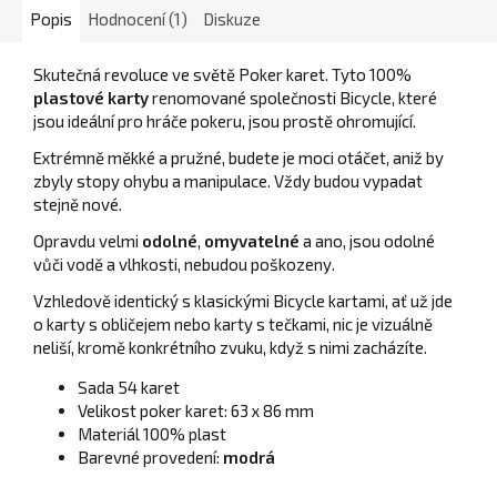
Popis
Hodnocení (1)
Diskuze
Skutečná revoluce ve světě Poker karet. Tyto 100%
plastové karty
renomované společnosti Bicycle, které
jsou ideální pro hráče pokeru, jsou prostě ohromující.
Extrémně měkké a pružné, budete je moci otáčet, aniž by
zbyly stopy ohybu a manipulace. Vždy budou vypadat
stejně nové.
Opravdu velmi
odolné
,
omyvatelné
a ano, jsou odolné
vůči vodě a vlhkosti, nebudou poškozeny.
Vzhledově identický s klasickými Bicycle kartami, ať už jde
o karty s obličejem nebo karty s tečkami, nic je vizuálně
neliší, kromě konkrétního zvuku, když s nimi zacházíte.
Sada 54 karet
Velikost poker karet: 63 x 86 mm
Materiál 100% plast
Barevné provedení:
modrá