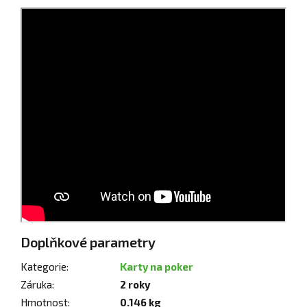
Doplňkové parametry
Kategorie
:
Karty na poker
Záruka
:
2 roky
Hmotnost
:
0.146 kg