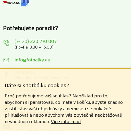
Potřebujete poradit?
(+420)
220 770 007
(Po–Pá: 8:30 – 16:00)
info@fotbalky.eu
Facebook
Vše důležité na jednom místě
Dáte si k fotbálku cookies?
Instagram
Zážitky z našich akcí
Proč potřebujeme váš souhlas? Například pro to,
abychom si pamatovali, co máte v košíku, abyste snadno
Linkedin
zjistili stav vaší objednávky a nemuseli se pokaždé
Nahlédněte do zákulisí
přihlašovat a nebo abychom vás zbytečně neobtěžovali
nevhodnou reklamou.
Více informací
Youtube
Ukázky produktů a recenze