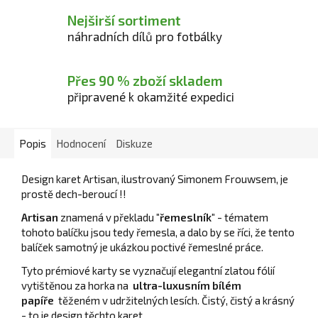
Nejširší sortiment
náhradních dílů pro fotbálky
Přes 90 % zboží skladem
připravené k okamžité expedici
Popis
Hodnocení
Diskuze
Design karet Artisan, ilustrovaný Simonem Frouwsem, je
prostě dech-beroucí !!
Artisan
znamená v překladu
"řemeslník"
- tématem
tohoto balíčku jsou tedy řemesla, a dalo by se říci, že tento
balíček samotný je ukázkou poctivé řemeslné práce.
Tyto prémiové karty se vyznačují elegantní zlatou fólií
vytištěnou za horka na
ultra-luxusním bílém
papíře
těženém v udržitelných lesích.
Čistý, čistý a krásný
- to je design těchto karet.