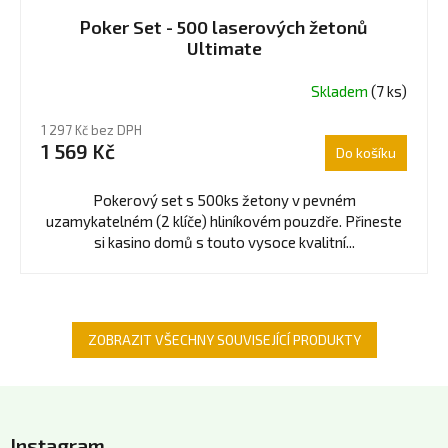
Poker Set - 500 laserových žetonů
Ultimate
Skladem
(7 ks)
Průměrné
hodnocení
1 297 Kč bez DPH
produktu
1 569 Kč
Do košíku
je
5,0
z
Pokerový set s 500ks žetony v pevném
5
uzamykatelném (2 klíče) hliníkovém pouzdře. Přineste
hvězdiček.
si kasino domů s touto vysoce kvalitní...
ZOBRAZIT VŠECHNY SOUVISEJÍCÍ PRODUKTY
Z
á
Instagram