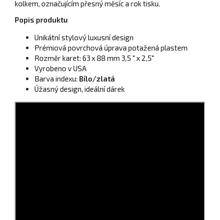
kolkem, označujícím přesný měsíc a rok tisku.
Popis produktu
Unikátní stylový luxusní design
Prémiová povrchová úprava potažená plastem
Rozměr karet:
63 x 88 mm
3,5 " x 2,5"
Vyrobeno v USA
Barva indexu:
Bílo/zlatá
Úžasný design, ideální dárek