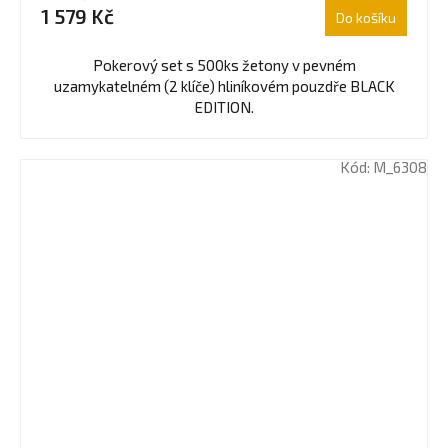
1 579 Kč
Do košíku
Pokerový set s 500ks žetony v pevném
uzamykatelném (2 klíče) hliníkovém pouzdře BLACK
EDITION.
Kód:
M_6308