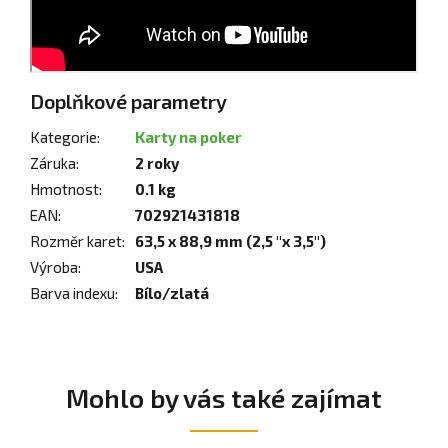
Doplňkové parametry
Kategorie
:
Karty na poker
Záruka
:
2 roky
Hmotnost
:
0.1 kg
EAN
:
702921431818
Rozměr karet
:
63,5 x 88,9 mm (2,5 "x 3,5")
Výroba
:
USA
Barva indexu
:
Bílo/zlatá
Mohlo by vás také zajímat