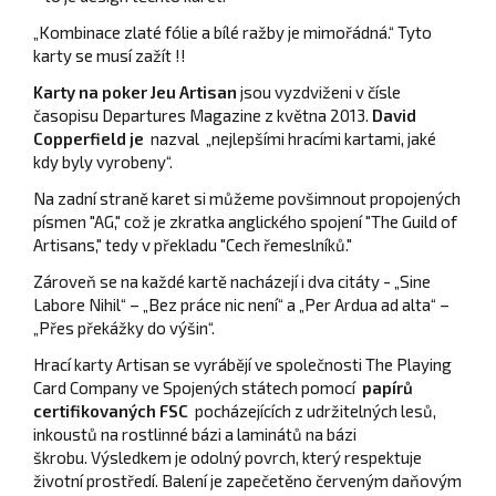
„Kombinace zlaté fólie a bílé ražby je mimořádná.“ Tyto
karty se musí zažít !!
Karty na poker Jeu Artisan
jsou vyzdviženi v čísle
časopisu Departures Magazine z května 2013.
David
Copperfield je
nazval
„nejlepšími hracími kartami, jaké
kdy byly vyrobeny“.
Na zadní straně karet si můžeme povšimnout propojených
písmen "AG," což je zkratka anglického spojení "The Guild of
Artisans," tedy v překladu "Cech řemeslníků."
Zároveň se na každé kartě nacházejí i dva citáty - „Sine
Labore Nihil“ – „Bez práce nic není“ a „Per Ardua ad alta“ –
„Přes překážky do výšin“.
Hrací karty Artisan se vyrábějí ve společnosti The Playing
Card Company ve Spojených státech pomocí
papírů
certifikovaných FSC
pocházejících z udržitelných lesů,
inkoustů na rostlinné bázi a laminátů na bázi
škrobu.
Výsledkem je odolný povrch, který respektuje
životní prostředí.
Balení je zapečetěno
červeným daňovým