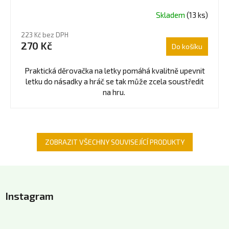
Skladem
(13 ks)
223 Kč bez DPH
270 Kč
Do košíku
Praktická děrovačka na letky pomáhá kvalitně upevnit
letku do násadky a hráč se tak může zcela soustředit
na hru.
ZOBRAZIT VŠECHNY SOUVISEJÍCÍ PRODUKTY
Z
á
Instagram
p
a