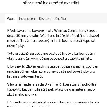
připravené k okamžité expedici
Popis
Hodnocení
Diskuze
Značka
Představujeme kovové hroty Winmau Converters Steel o
délce 30 mm, ideální řešení pro hráče, kteří chtějí přecházet
mezi softovými a steelovými terči bez nutnosti kupovat
nové šipky.
Tyto precizně zpracované ocelové hroty s karbonovými
vlákny zaručují výjimečnou odolnost a stabilitu při hře.
Díky
závitu 2BA
je jejich instalace rychlá a snadná, což vám
umožní během okamžiku upravit vaše softové šipky pro
hru na sisalovém terči.
V balení najdete sadu 3 ks hrotů
, které zajistí pohodlí a
flexibilitu každému hráči šipek, ať už jde o amatéra, nebo
zkušeného profíka.
Připravte se na přesnost a výkon bez kompromisů s hroty
Winmau Converters Steel!