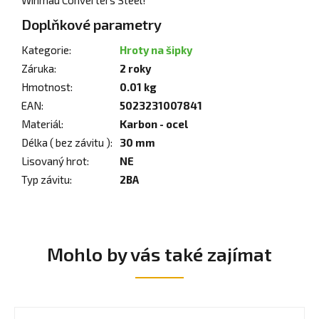
Doplňkové parametry
Kategorie
:
Hroty na šipky
Záruka
:
2 roky
Hmotnost
:
0.01 kg
EAN
:
5023231007841
Materiál
:
Karbon - ocel
Délka ( bez závitu )
:
30 mm
Lisovaný hrot
:
NE
Typ závitu
:
2BA
Mohlo by vás také zajímat