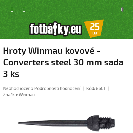
Přejít
NÁKU
na
KOŠÍK
obsah
Hroty Winmau kovové -
Converters steel 30 mm sada
3 ks
Průměrné
Neohodnoceno
Podrobnosti hodnocení
Kód:
8601
hodnocení
Značka:
Winmau
produktu
je
0,0
z
5
hvězdiček.