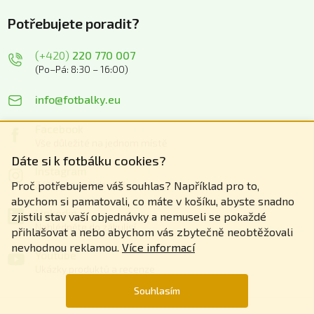
Potřebujete poradit?
(+420)
220 770 007
(Po–Pá: 8:30 – 16:00)
info@fotbalky.eu
Facebook
Vše důležité na jednom místě
Dáte si k fotbálku cookies?
Instagram
Zážitky z našich akcí
Proč potřebujeme váš souhlas? Například pro to,
abychom si pamatovali, co máte v košíku, abyste snadno
Linkedin
zjistili stav vaší objednávky a nemuseli se pokaždé
Nahlédněte do zákulisí
přihlašovat a nebo abychom vás zbytečně neobtěžovali
nevhodnou reklamou.
Více informací
Youtube
Ukázky produktů a recenze
Souhlasím