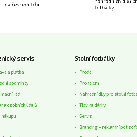
náhradních dílů p
í
na českém trhu
fotbálky
p
r
v
k
y
v
ý
p
nický servis
Stolní fotbálky
i
s
va a platba
Prodej
u
odní podmínky
Pronájem
amační řád
Náhradní díly pro stolní fotb
ana osobních údajů
Tipy na dárky
o nákupu
Servis
s
Branding – reklamní potisk f