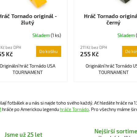
Hráč Tornado originál -
Hráč Tornado originá
žlutý
černý
Skladem
(1 ks)
Skladem
ůměrné
dnocení
 Kč bez DPH
211 Kč bez DPH
oduktu
Do košíku
Do ko
55 Kč
255 Kč
0
Originální hráč Tornádo USA
Originální hráč Tornádo 
TOURNAMENT
TOURNAMENT
ězdiček.
O
v
ělají fotbálek a u nás si najde toho svého každý. Ať hledáte hráče na
l
M
hráče po Americkou legendu
hráče Tornádo
. Pro všechny máme šir
á
d
a
Nejširší sortim
c
Jsme už 25 let