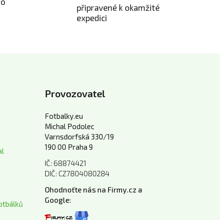
ro
připravené k okamžité
expedici
Provozovatel
Fotbalky.eu
Michal Podolec
Varnsdorfská 330/19
190 00 Praha 9
al
IČ: 68874421
DIČ: CZ7804080284
Ohodnoťte nás na Firmy.cz a
Google:
otbálků