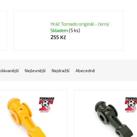
Hráč Tornado originál - černý
Skladem
(5 ks)
255 Kč
odávanější
Nejlevnější
Nejdražší
Abecedně