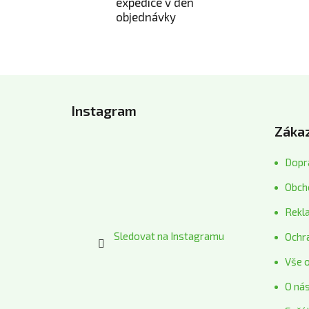
expedice v den
objednávky
Z
á
Instagram
p
Zákaz
a
t
Dopra
í
Obch
Rekl
Sledovat na Instagramu
Ochr
Vše 
O ná