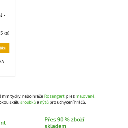
l -
(5 ks)
šíku
USA
 13 mm tyčky, nebo hráče
Rosengart
, přes
malované
,
okou škálu
šroubků
a
nýtů
pro uchycení hráčů.
Přes 90 % zboží
ent
skladem