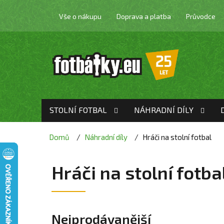
Přejít
na
Vše o nákupu
Doprava a platba
Průvodce
obsah
STOLNÍ FOTBAL
NÁHRADNÍ DÍLY
Domů
Náhradní díly
Hráči na stolní fotbal
Hráči na stolní fot
Nejprodávanější