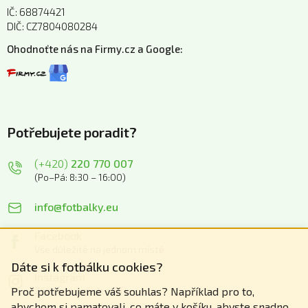
IČ: 68874421
DIČ: CZ7804080284
Ohodnoťte nás na Firmy.cz a Google:
Potřebujete poradit?
(+420)
220 770 007
(Po–Pá: 8:30 – 16:00)
info@fotbalky.eu
Facebook
Vše důležité na jednom místě
Dáte si k fotbálku cookies?
Instagram
Zážitky z našich akcí
Proč potřebujeme váš souhlas? Například pro to,
abychom si pamatovali, co máte v košíku, abyste snadno