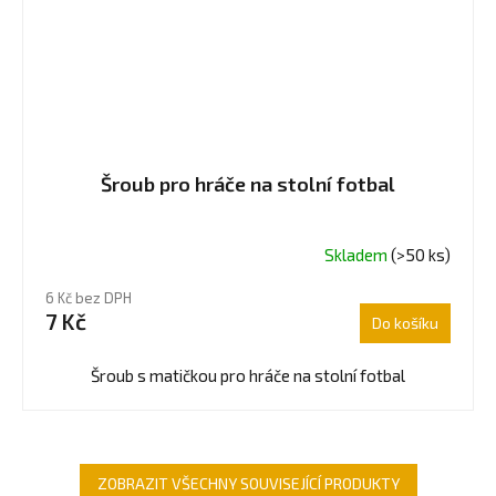
Šroub pro hráče na stolní fotbal
Skladem
(>50 ks)
Průměrné
hodnocení
6 Kč bez DPH
produktu
7 Kč
Do košíku
je
4,5
z
Šroub s matičkou pro hráče na stolní fotbal
5
hvězdiček.
ZOBRAZIT VŠECHNY SOUVISEJÍCÍ PRODUKTY