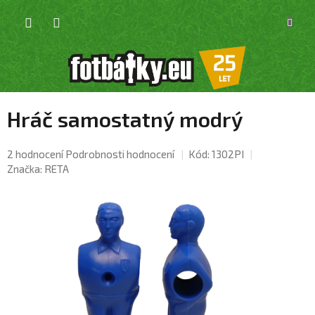
Přejít
NÁKU
na
KOŠÍK
obsah
Hráč samostatný modrý
Průměrné
2 hodnocení
Podrobnosti hodnocení
Kód:
1302PI
hodnocení
Značka:
RETA
produktu
je
4,5
z
5
hvězdiček.