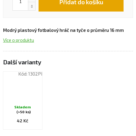
Přidat do košíku
Modrý plastový fotbalový hráč na tyče o průměru 16 mm
Více o produktu
Kód:
1302PI
Průměrné
Skladem
hodnocení
(>50 ks)
produktu
42 Kč
je
4,5
z