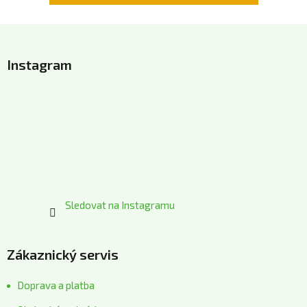
Z
á
Instagram
p
a
t
í
Sledovat na Instagramu
Zákaznický servis
Doprava a platba