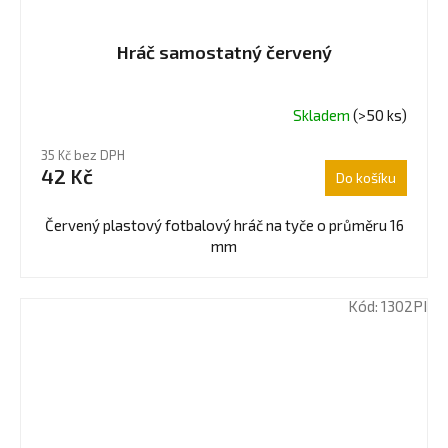
Hráč samostatný červený
Skladem
(>50 ks)
Průměrné
hodnocení
35 Kč bez DPH
produktu
42 Kč
Do košíku
je
4,5
z
Červený plastový fotbalový hráč na tyče o průměru 16
5
mm
hvězdiček.
Kód:
1302PI