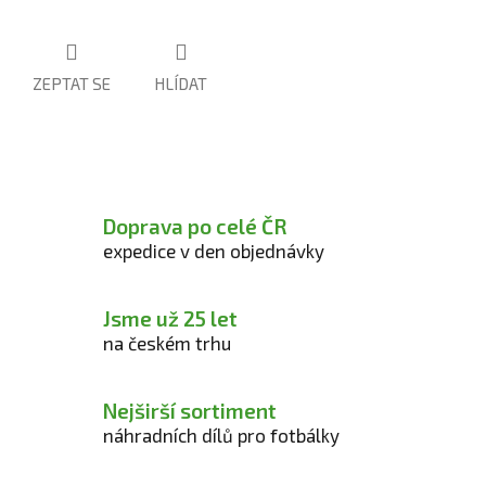
5
hvězdiček.
ZEPTAT SE
HLÍDAT
Doprava po celé ČR
expedice v den objednávky
Jsme už 25 let
na českém trhu
Nejširší sortiment
náhradních dílů pro fotbálky