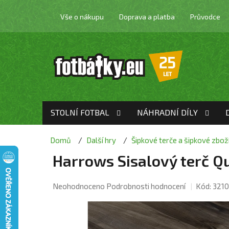
Přejít
na
Vše o nákupu
Doprava a platba
Průvodce
obsah
STOLNÍ FOTBAL
NÁHRADNÍ DÍLY
Domů
Další hry
Šipkové terče a šipkové zbož
Harrows Sisalový terč Q
Průměrné
Neohodnoceno
Podrobnosti hodnocení
Kód:
3210
hodnocení
produktu
je
0,0