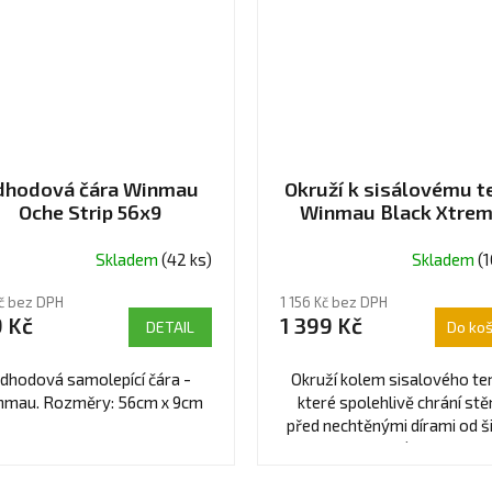
dhodová čára Winmau
Okruží k sisálovému te
Oche Strip 56x9
Winmau Black Xtre
Skladem
(42 ks)
Skladem
(1
Kč bez DPH
1 156 Kč bez DPH
 Kč
1 399 Kč
DETAIL
Do koš
dhodová samolepící čára -
Okruží kolem sisalového ter
nmau. Rozměry: 56cm x 9cm
které spolehlivě chrání st
před nechtěnými dírami od š
při nepřesných hodech.