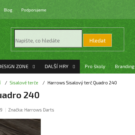
Blog
Podporujeme
Hledat
DESIGN ZONE
DALŠÍ HRY
Pro školy
Branding
í
Sisalové terče
Harrows Sisalový terč Quadro 240
uadro 240
9
Značka:
Harrows Darts