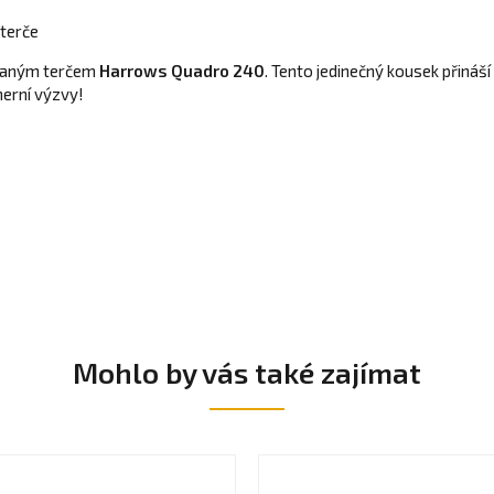
 terče
ovaným terčem
Harrows Quadro 240
. Tento jedinečný kousek přináší 
herní výzvy!
Mohlo by vás také zajímat