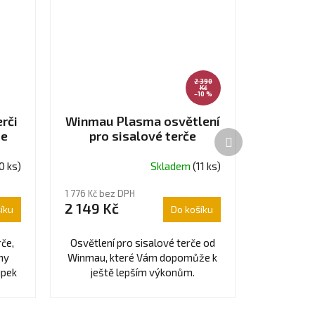
2 390
Kč
–10 %
rči
Winmau Plasma osvětlení
me
pro sisalové terče
Další
produkt
0 ks)
Skladem
(11 ks)
Průměrné
hodnocení
1 776 Kč bez DPH
produktu
2 149 Kč
íku
Do košíku
je
5,0
z
če,
Osvětlení pro sisalové terče od
5
ěny
Winmau, které Vám dopomůže k
hvězdiček.
ipek
ještě lepším výkonům.