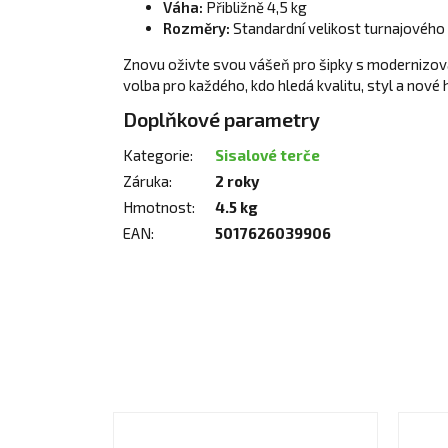
Váha:
Přibližně 4,5 kg
Rozměry:
Standardní velikost turnajového
Znovu oživte svou vášeň pro šipky s moderniz
volba pro každého, kdo hledá kvalitu, styl a nové 
Doplňkové parametry
Kategorie
:
Sisalové terče
Záruka
:
2 roky
Hmotnost
:
4.5 kg
EAN
:
5017626039906