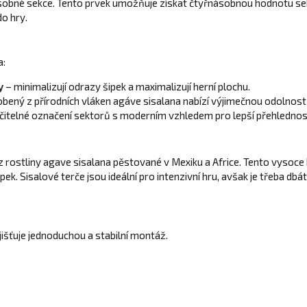
ásobné sekce. Tento prvek umožňuje získat čtyřnásobnou hodnotu sek
o hry.
a:
y
– minimalizují odrazy šipek a maximalizují herní plochu.
obený z přírodních vláken agáve sisalana nabízí výjimečnou odolnost 
čitelné označení sektorů s moderním vzhledem pro lepší přehlednos
 z rostliny agave sisalana pěstované v Mexiku a Africe. Tento vysoce
k. Sisalové terče jsou ideální pro intenzivní hru, avšak je třeba dbát
ajišťuje jednoduchou a stabilní montáž.