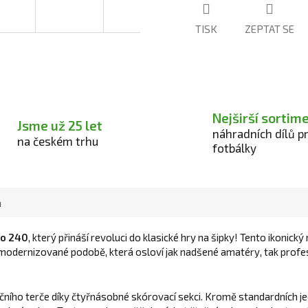
TISK
ZEPTAT SE
Nejširší sortim
Jsme už 25 let
náhradních dílů p
na českém trhu
fotbálky
a
o 240
, který přináší revoluci do klasické hry na šipky! Tento ikonic
 v modernizované podobě, která osloví jak nadšené amatéry, tak profe
ičního terče díky čtyřnásobné skórovací sekci. Kromě standardních j