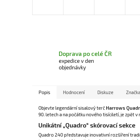
Doprava po celé ČR
expedice v den
objednávky
Popis
Hodnocení
Diskuze
Značk
Objevte legendární sisalový terč
Harrows Quadr
90. letech a na počátku nového tisíciletí, je zpět
Unikátní „Quadro“ skórovací sekce
Quadro 240 představuje inovativní rozšíření trad