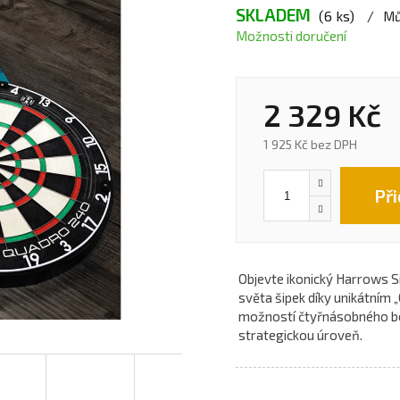
SKLADEM
(6 ks)
Mů
Možnosti doručení
2 329 Kč
1 925 Kč bez DPH
Při
Objevte ikonický Harrows Si
světa šipek díky unikátním 
možností čtyřnásobného bo
strategickou úroveň.