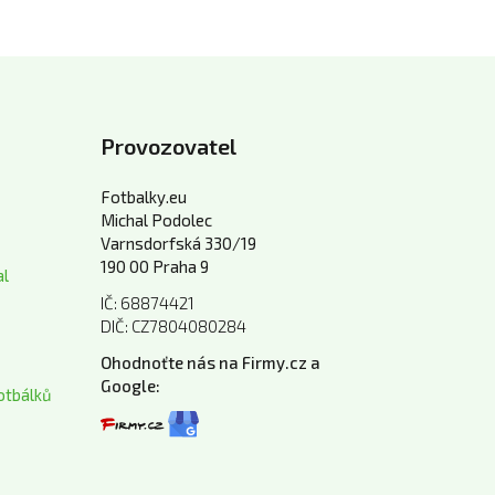
Provozovatel
Fotbalky.eu
Michal Podolec
Varnsdorfská 330/19
190 00 Praha 9
al
IČ: 68874421
DIČ: CZ7804080284
Ohodnoťte nás na Firmy.cz a
Google:
otbálků