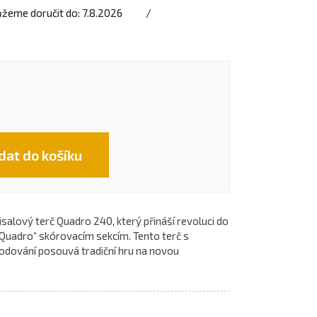
žeme doručit do:
7.8.2026
dat do košíku
salový terč Quadro 240, který přináší revoluci do
„Quadro“ skórovacím sekcím. Tento terč s
dování posouvá tradiční hru na novou