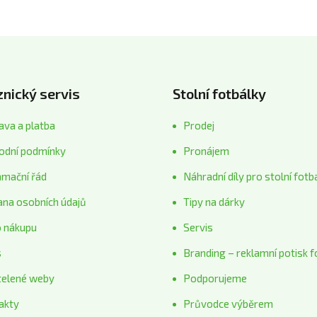
nický servis
Stolní fotbálky
va a platba
Prodej
odní podmínky
Pronájem
amační řád
Náhradní díly pro stolní fotb
ana osobních údajů
Tipy na dárky
o nákupu
Servis
s
Branding – reklamní potisk f
telené weby
Podporujeme
akty
Průvodce výběrem