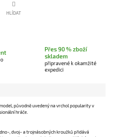
HLÍDAT
Přes 90 % zboží
ent
skladem
ro
připravené k okamžité
expedici
ký model, původně uvedený na vrchol popularity v
sionální hráče.
edno-, dvoj- a trojnásobných kroužků přidává