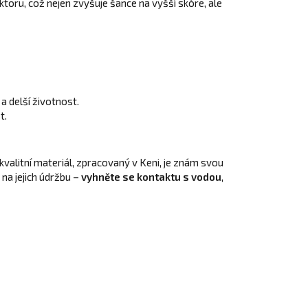
toru, což nejen zvyšuje šance na vyšší skóre, ale
a delší životnost.
t.
 kvalitní materiál, zpracovaný v Keni, je znám svou
 na jejich údržbu –
vyhněte se kontaktu s vodou
,