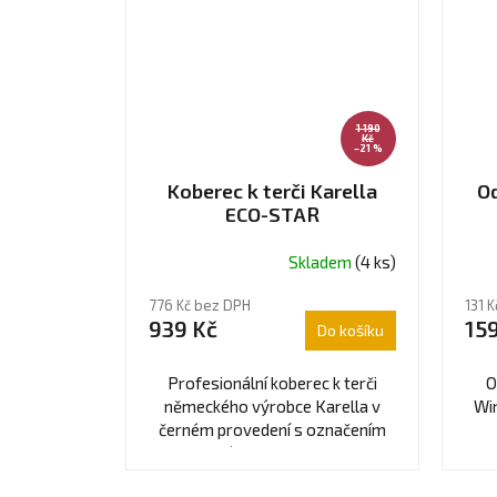
1 190
Kč
–21 %
Koberec k terči Karella
O
ECO-STAR
Skladem
(4 ks)
776 Kč bez DPH
131 
939 Kč
159
Do košíku
Profesionální koberec k terči
O
německého výrobce Karella v
Wi
černém provedení s označením
vzdálenosti 237 cm.