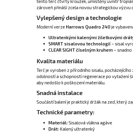
tento terč čtvrtý kroužek, umístěný uvnitř trojn
zároveň přináší zcela novou strategickou výzvu d
Vylepšený design a technologie
Moderní verze
Harrows Quadro 240
je vybaven
Ultratenkými kalenými žiletkovými drát
SMART sisalovou technologií
– sisal vyr
CLEAR SIGHT číselným kruhem
– snadno 
Kvalita materiálu
Terč je vyroben z přírodního sisalu, pocházejícího
odolností a schopností regenerace po vytažení šipe
aby nedošlo k poškození materiálu.
Snadná instalace
Součástí balení je praktický držák na zeď, který z
Technické parametry:
Materiál:
Sisalová vlákna agáve
Drát:
Kalený ultratenký