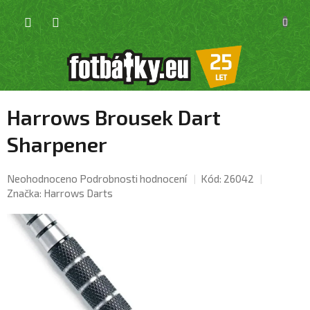
Přejít
NÁKU
na
KOŠÍK
obsah
Harrows Brousek Dart
Sharpener
Průměrné
Neohodnoceno
Podrobnosti hodnocení
Kód:
26042
hodnocení
Značka:
Harrows Darts
produktu
je
0,0
z
5
hvězdiček.