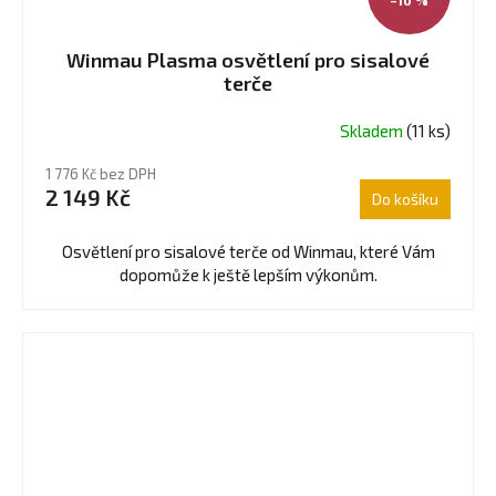
Winmau Plasma osvětlení pro sisalové
terče
Skladem
(11 ks)
Průměrné
hodnocení
1 776 Kč bez DPH
produktu
2 149 Kč
Do košíku
je
5,0
z
Osvětlení pro sisalové terče od Winmau, které Vám
5
dopomůže k ještě lepším výkonům.
hvězdiček.