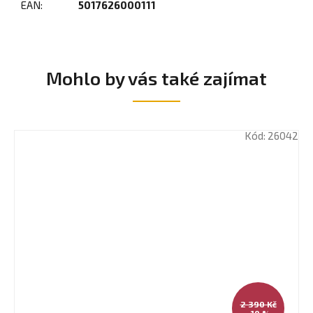
EAN
:
5017626000111
Mohlo by vás také zajímat
Kód:
26042
2 390 Kč
–10 %