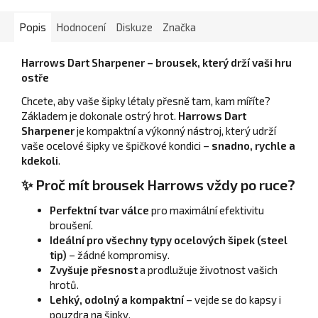
Popis
Hodnocení
Diskuze
Značka
Harrows Dart Sharpener – brousek, který drží vaši hru
ostře
Chcete, aby vaše šipky létaly přesně tam, kam míříte?
Základem je dokonale ostrý hrot.
Harrows Dart
Sharpener
je kompaktní a výkonný nástroj, který udrží
vaše ocelové šipky ve špičkové kondici –
snadno, rychle a
kdekoli
.
✨ Proč mít brousek Harrows vždy po ruce?
Perfektní tvar válce
pro maximální efektivitu
broušení.
Ideální pro všechny typy ocelových šipek (steel
tip)
– žádné kompromisy.
Zvyšuje přesnost
a prodlužuje životnost vašich
hrotů.
Lehký, odolný a kompaktní
– vejde se do kapsy i
pouzdra na šipky.