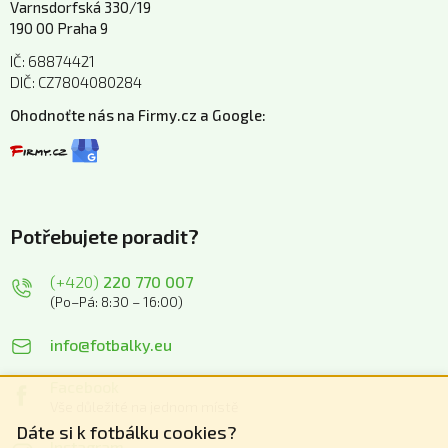
Varnsdorfská 330/19
190 00 Praha 9
IČ: 68874421
DIČ: CZ7804080284
Ohodnoťte nás na Firmy.cz a Google:
Potřebujete poradit?
(+420)
220 770 007
(Po–Pá: 8:30 – 16:00)
info@fotbalky.eu
Facebook
Vše důležité na jednom místě
Dáte si k fotbálku cookies?
Instagram