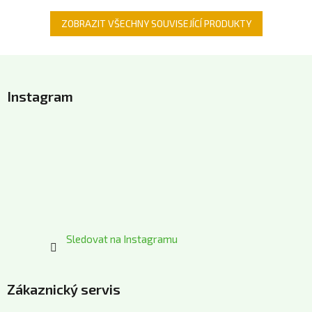
ZOBRAZIT VŠECHNY SOUVISEJÍCÍ PRODUKTY
Z
á
Instagram
p
a
t
í
Sledovat na Instagramu
Zákaznický servis