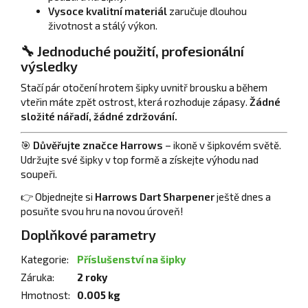
Vysoce kvalitní materiál
zaručuje dlouhou
životnost a stálý výkon.
🔧 Jednoduché použití, profesionální
výsledky
Stačí pár otočení hrotem šipky uvnitř brousku a během
vteřin máte zpět ostrost, která rozhoduje zápasy.
Žádné
složité nářadí, žádné zdržování.
🎯
Důvěřujte značce Harrows
– ikoně v šipkovém světě.
Udržujte své šipky v top formě a získejte výhodu nad
soupeři.
👉 Objednejte si
Harrows Dart Sharpener
ještě dnes a
posuňte svou hru na novou úroveň!
Doplňkové parametry
Kategorie
:
Příslušenství na šipky
Záruka
:
2 roky
Hmotnost
:
0.005 kg